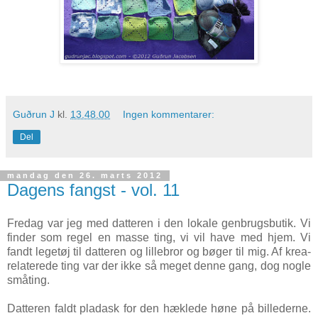
Guðrun J
kl.
13.48.00
Ingen kommentarer:
Del
mandag den 26. marts 2012
Dagens fangst - vol. 11
Fredag var jeg med datteren i den lokale genbrugsbutik. Vi
finder som regel en masse ting, vi vil have med hjem. Vi
fandt legetøj til datteren og lillebror og bøger til mig. Af krea-
relaterede ting var der ikke så meget denne gang, dog nogle
småting.
Datteren faldt pladask for den hæklede høne på billederne.