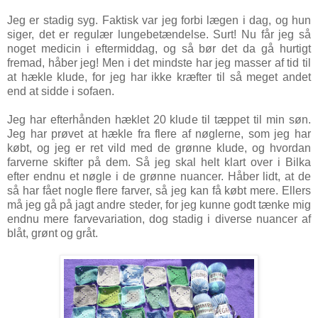
Jeg er stadig syg. Faktisk var jeg forbi lægen i dag, og hun
siger, det er regulær lungebetændelse. Surt! Nu får jeg så
noget medicin i eftermiddag, og så bør det da gå hurtigt
fremad, håber jeg! Men i det mindste har jeg masser af tid til
at hækle klude, for jeg har ikke kræfter til så meget andet
end at sidde i sofaen.
Jeg har efterhånden hæklet 20 klude til tæppet til min søn.
Jeg har prøvet at hækle fra flere af nøglerne, som jeg har
købt, og jeg er ret vild med de grønne klude, og hvordan
farverne skifter på dem. Så jeg skal helt klart over i Bilka
efter endnu et nøgle i de grønne nuancer. Håber lidt, at de
så har fået nogle flere farver, så jeg kan få købt mere. Ellers
må jeg gå på jagt andre steder, for jeg kunne godt tænke mig
endnu mere farvevariation, dog stadig i diverse nuancer af
blåt, grønt og gråt.