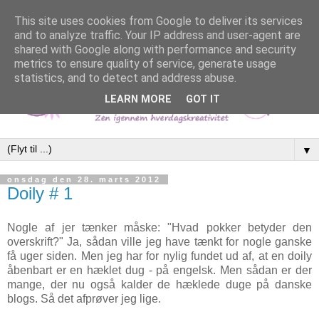
This site uses cookies from Google to deliver its services
and to analyze traffic. Your IP address and user-agent are
shared with Google along with performance and security
metrics to ensure quality of service, generate usage
statistics, and to detect and address abuse.
LEARN MORE
GOT IT
▼
onsdag den 28. marts 2012
Doily # 1
Nogle af jer tænker måske: "Hvad pokker betyder den
overskrift?" Ja, sådan ville jeg have tænkt for nogle ganske
få uger siden. Men jeg har for nylig fundet ud af, at en doily
åbenbart er en hæklet dug - på engelsk. Men sådan er der
mange, der nu også kalder de hæklede duge på danske
blogs. Så det afprøver jeg lige.