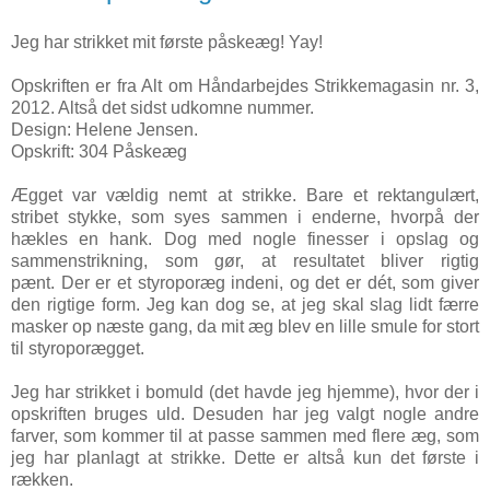
Jeg har strikket mit første påskeæg! Yay!
Opskriften er fra Alt om Håndarbejdes Strikkemagasin nr. 3,
2012. Altså det sidst udkomne nummer.
Design: Helene Jensen.
Opskrift: 304 Påskeæg
Ægget var vældig nemt at strikke. Bare et rektangulært,
stribet stykke, som syes sammen i enderne, hvorpå der
hækles en hank. Dog med nogle finesser i opslag og
sammenstrikning, som gør, at resultatet bliver rigtig
pænt. Der er et styroporæg indeni, og det er dét, som giver
den rigtige form. Jeg kan dog se, at jeg skal slag lidt færre
masker op næste gang, da mit æg blev en lille smule for stort
til styroporægget.
Jeg har strikket i bomuld (det havde jeg hjemme), hvor der i
opskriften bruges uld. Desuden har jeg valgt nogle andre
farver, som kommer til at passe sammen med flere æg, som
jeg har planlagt at strikke. Dette er altså kun det første i
rækken.