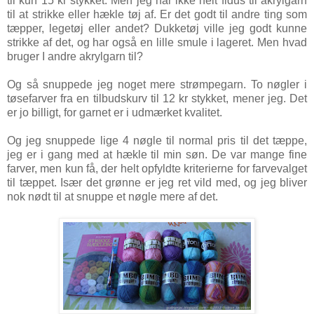
til kun 15 kr stykket. Men jeg har ikke helt fidus til akrylgarn
til at strikke eller hækle tøj af. Er det godt til andre ting som
tæpper, legetøj eller andet? Dukketøj ville jeg godt kunne
strikke af det, og har også en lille smule i lageret. Men hvad
bruger I andre akrylgarn til?
Og så snuppede jeg noget mere strømpegarn. To nøgler i
tøsefarver fra en tilbudskurv til 12 kr stykket, mener jeg. Det
er jo billigt, for garnet er i udmærket kvalitet.
Og jeg snuppede lige 4 nøgle til normal pris til det tæppe,
jeg er i gang med at hækle til min søn. De var mange fine
farver, men kun få, der helt opfyldte kriterierne for farvevalget
til tæppet. Især det grønne er jeg ret vild med, og jeg bliver
nok nødt til at snuppe et nøgle mere af det.