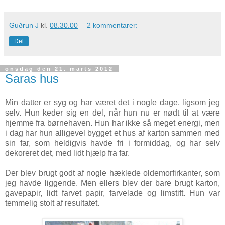
Guðrun J
kl.
08.30.00
2 kommentarer:
Del
onsdag den 21. marts 2012
Saras hus
Min datter er syg og har været det i nogle dage, ligsom jeg
selv. Hun keder sig en del, når hun nu er nødt til at være
hjemme fra børnehaven. Hun har ikke så meget energi, men
i dag har hun alligevel bygget et hus af karton sammen med
sin far, som heldigvis havde fri i formiddag, og har selv
dekoreret det, med lidt hjælp fra far.
Der blev brugt godt af nogle hæklede oldemorfirkanter, som
jeg havde liggende. Men ellers blev der bare brugt karton,
gavepapir, lidt farvet papir, farvelade og limstift. Hun var
temmelig stolt af resultatet.