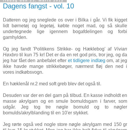
fredag den 23. marts 2012
Dagens fangst - vol. 10
Datteren og jeg sneglede os over i Bilka i går. Vi fik kigget
lidt børnetøj og legetøj, købte noget mad, og så skulle
undertegnede lige igennem bogafdelingen og forbi
garnhylden.
Og jeg fandt 'Politikens Strikke- og Hæklebog' af
Vivian
Høxbro
til kun 75 kr! Det er da en ret god pris, tror jeg, og da
jeg har fået den anbefalet efter
et tidligere indlæg
om, at jeg
ikke havde mange strikkebøger, nærmest fløj den ned i
vores indkøbsvogn.
En hæklenål nr.2 med soft greb blev det også til.
Desuden var der en del garn på tilbud. En kasse indholdt en
masse akrylgarn og en smule bomuldsgarn i farver, som
udgår. Jeg tog tre nøgle bomuld og to nøgler
bomulds/akrylblanding til en 10'er stykket.
Jeg rørte også ved nogle store nøgle akrylgarn med 150 gr