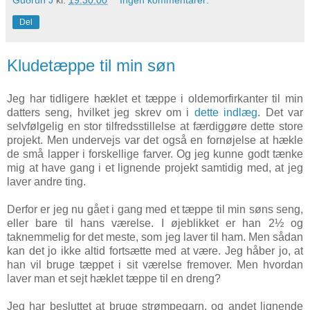
Del
Kludetæppe til min søn
Jeg har tidligere hæklet et tæppe i oldemorfirkanter til min
datters seng, hvilket jeg skrev om i
dette indlæg
. Det var
selvfølgelig en stor tilfredsstillelse at færdiggøre dette store
projekt. Men undervejs var det også en fornøjelse at hækle
de små lapper i forskellige farver. Og jeg kunne godt tænke
mig at have gang i et lignende projekt samtidig med, at jeg
laver andre ting.
Derfor er jeg nu gået i gang med et tæppe til min søns seng,
eller bare til hans værelse. I øjeblikket er han 2½ og
taknemmelig for det meste, som jeg laver til ham. Men sådan
kan det jo ikke altid fortsætte med at være. Jeg håber jo, at
han vil bruge tæppet i sit værelse fremover. Men hvordan
laver man et sejt hæklet tæppe til en dreng?
Jeg har besluttet at bruge strømpegarn, og andet lignende