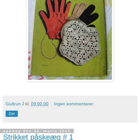
Guðrun J
kl.
09.00.00
Ingen kommentarer:
Del
søndag den 25. marts 2012
Strikket påskeæg # 1