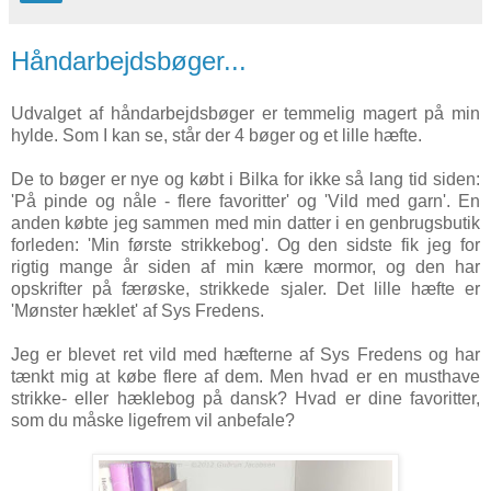
Håndarbejdsbøger...
Udvalget af håndarbejdsbøger er temmelig magert på min
hylde. Som I kan se, står der 4 bøger og et lille hæfte.
De to bøger er nye og købt i Bilka for ikke så lang tid siden:
'På pinde og nåle - flere favoritter' og 'Vild med garn'. En
anden købte jeg sammen med min datter i en genbrugsbutik
forleden: 'Min første strikkebog'. Og den sidste fik jeg for
rigtig mange år siden af min kære mormor, og den har
opskrifter på færøske, strikkede sjaler. Det lille hæfte er
'Mønster hæklet' af Sys Fredens.
Jeg er blevet ret vild med hæfterne af Sys Fredens og har
tænkt mig at købe flere af dem. Men hvad er en musthave
strikke- eller hæklebog på dansk? Hvad er dine favoritter,
som du måske ligefrem vil anbefale?