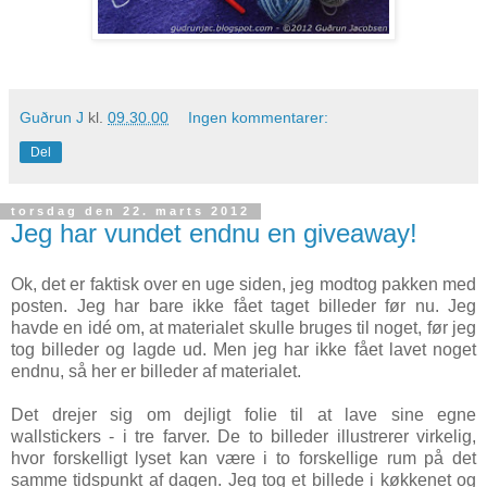
Guðrun J
kl.
09.30.00
Ingen kommentarer:
Del
torsdag den 22. marts 2012
Jeg har vundet endnu en giveaway!
Ok, det er faktisk over en uge siden, jeg modtog pakken med
posten. Jeg har bare ikke fået taget billeder før nu. Jeg
havde en idé om, at materialet skulle bruges til noget, før jeg
tog billeder og lagde ud. Men jeg har ikke fået lavet noget
endnu, så her er billeder af materialet.
Det drejer sig om dejligt folie til at lave sine egne
wallstickers - i tre farver. De to billeder illustrerer virkelig,
hvor forskelligt lyset kan være i to forskellige rum på det
samme tidspunkt af dagen. Jeg tog et billede i køkkenet og