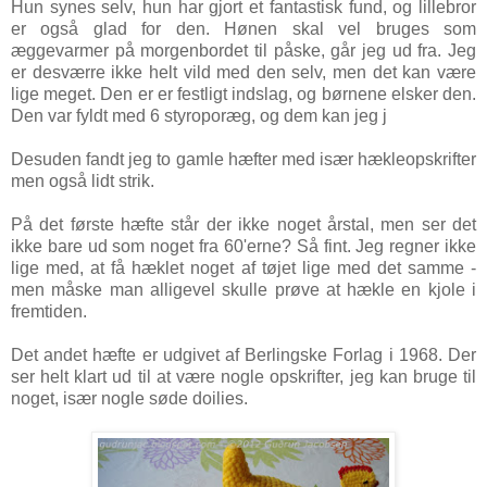
Hun synes selv, hun har gjort et fantastisk fund, og lillebror
er også glad for den. Hønen skal vel bruges som
æggevarmer på morgenbordet til påske, går jeg ud fra. Jeg
er desværre ikke helt vild med den selv, men det kan være
lige meget. Den er er festligt indslag, og børnene elsker den.
Den var fyldt med 6 styroporæg, og dem kan jeg j
Desuden fandt jeg to gamle hæfter med især hækleopskrifter
men også lidt strik.
På det første hæfte står der ikke noget årstal, men ser det
ikke bare ud som noget fra 60'erne? Så fint. Jeg regner ikke
lige med, at få hæklet noget af tøjet lige med det samme -
men måske man alligevel skulle prøve at hækle en kjole i
fremtiden.
Det andet hæfte er udgivet af Berlingske Forlag i 1968. Der
ser helt klart ud til at være nogle opskrifter, jeg kan bruge til
noget, især nogle søde doilies.