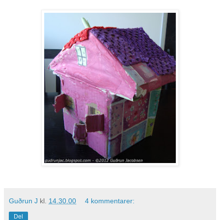
Guðrun J
kl.
14.30.00
4 kommentarer:
Del