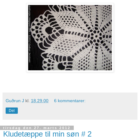
Guðrun J
kl.
18.29.00
6 kommentarer:
Del
tirsdag den 27. marts 2012
Kludetæppe til min søn # 2