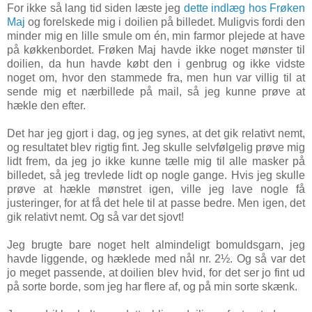
For ikke så lang tid siden læste jeg
dette indlæg hos Frøken
Maj
og forelskede mig i doilien på billedet. Muligvis fordi den
minder mig en lille smule om én, min farmor plejede at have
på køkkenbordet. Frøken Maj havde ikke noget mønster til
doilien, da hun havde købt den i genbrug og ikke vidste
noget om, hvor den stammede fra, men hun var villig til at
sende mig et nærbillede på mail, så jeg kunne prøve at
hækle den efter.
Det har jeg gjort i dag, og jeg synes, at det gik relativt nemt,
og resultatet blev rigtig fint. Jeg skulle selvfølgelig prøve mig
lidt frem, da jeg jo ikke kunne tælle mig til alle masker på
billedet, så jeg trevlede lidt op nogle gange. Hvis jeg skulle
prøve at hækle mønstret igen, ville jeg lave nogle få
justeringer, for at få det hele til at passe bedre. Men igen, det
gik relativt nemt. Og så var det sjovt!
Jeg brugte bare noget helt almindeligt bomuldsgarn, jeg
havde liggende, og hæklede med nål nr. 2½. Og så var det
jo meget passende, at doilien blev hvid, for det ser jo fint ud
på sorte borde, som jeg har flere af, og på min sorte skænk.