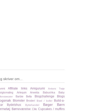
g skriver om...
Affiliate links
Amigurumi
vent
Ankers Trøje
sigtsmaling
Arlequin
Arwetta
Babushka
Baby
Blogchallenge
Blogs
Barbie
Bella
llonsweater
logsnak
Blomster
Build-a-
Broderi
Brød / boller
Bøger
Børn
ar
Bydelshus
Byttehandel
rnetøj
Børneværelse
Cupcakes / muffins
Cille