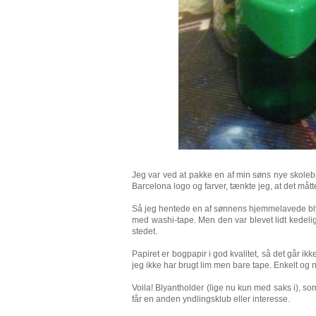
Jeg var ved at pakke en af min søns nye skolebø
Barcelona logo og farver, tænkte jeg, at det måt
Så jeg hentede en af sønnens hjemmelavede bly
med washi-tape. Men den var blevet lidt kedelig
stedet.
Papiret er bogpapir i god kvalitet, så det går ik
jeg ikke har brugt lim men bare tape. Enkelt og 
Voila! Blyantholder (lige nu kun med saks i), 
får en anden yndlingsklub eller interesse.