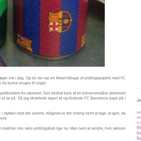
ger ind i dag. Og da der var en firkant tilbage af yndlingspapiret med FC
te da kunne bruges til noget.
antholdere fra værelset. Den bestod bare af en konservesdåse dekoreret
 at se på. Så jeg skrællede tapen af og klistrede FC Barcelona papir på i
Je
Ad
ke i stykker med det samme. Alligevel er det rimelig nemt at tage af igen, da
An
nemt.
Ba
B
som matcher min søns yndlingsklub lige nu. Men nem at ændre, hvis sønnen
Be
Bø