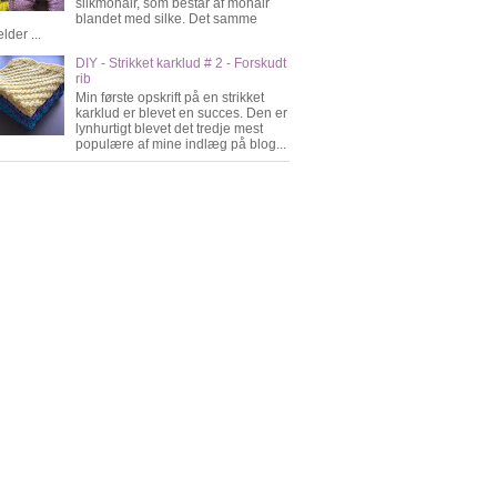
silkmohair, som består af mohair
blandet med silke. Det samme
lder ...
DIY - Strikket karklud # 2 - Forskudt
rib
Min første opskrift på en strikket
karklud er blevet en succes. Den er
lynhurtigt blevet det tredje mest
populære af mine indlæg på blog...