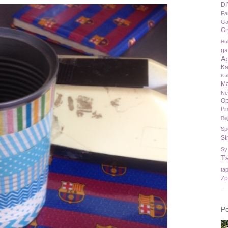
DI
Fa
Ga
Gr
Hu
ga
A
Ka
Kø
Ma
N
Op
Pi
Re
Sp
St
Sy
T
ta
Zp
P