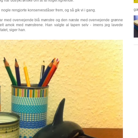
, og har udtrykt ønske om at få noget lignende.
gæ
g nogle rengjorte konservesdåser frem, og så gik vi i gang.
 var med overvejende blå mønstre og den næste med overvejende grønne
lt amok med mønstrene. Han valgte al tapen selv - imens jeg lavede
tatet, siger han.