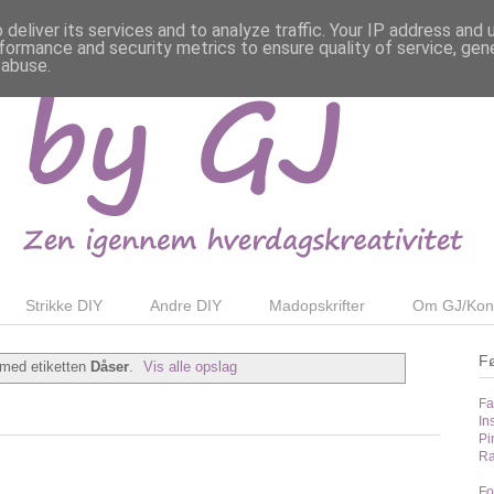
deliver its services and to analyze traffic. Your IP address and
formance and security metrics to ensure quality of service, ge
 abuse.
Strikke DIY
Andre DIY
Madopskrifter
Om GJ/Kon
F
 med etiketten
Dåser
.
Vis alle opslag
Fa
In
Pi
Ra
Fo