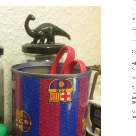
Du
st
bi
Du
li
Co
Al
ku
Me
Du
la
an
de
Mi
br