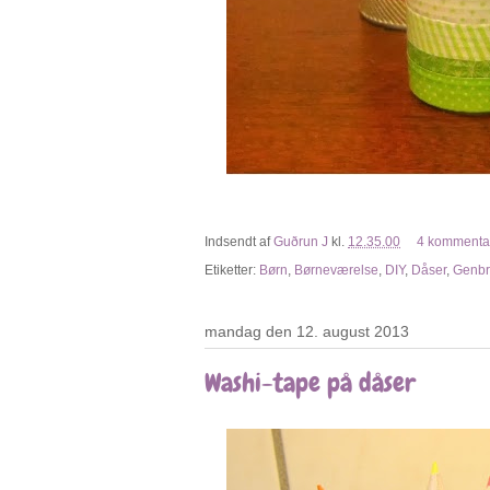
Indsendt af
Guðrun J
kl.
12.35.00
4 kommenta
Etiketter:
Børn
,
Børneværelse
,
DIY
,
Dåser
,
Genb
mandag den 12. august 2013
Washi-tape på dåser