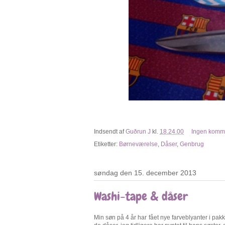
Indsendt af
Guðrun J
kl.
18.24.00
Ingen komm
Etiketter:
Børneværelse
,
Dåser
,
Genbrug
søndag den 15. december 2013
Washi-tape & dåser
Min søn på 4 år har fået nye farveblyanter i pa