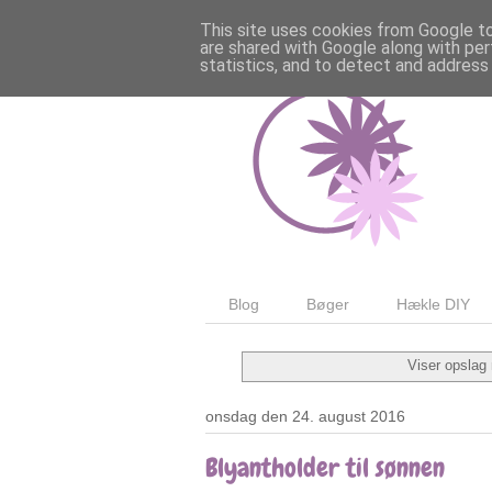
This site uses cookies from Google to 
are shared with Google along with per
statistics, and to detect and address
Blog
Bøger
Hækle DIY
Viser opslag
onsdag den 24. august 2016
Blyantholder til sønnen