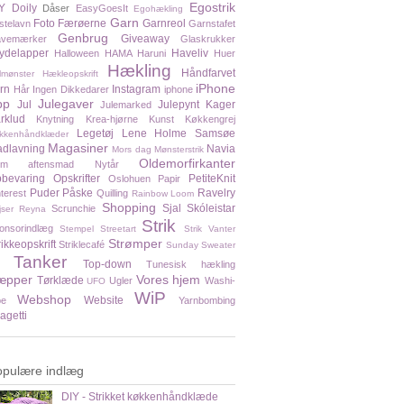
Egostrik
Y
Doily
Dåser
EasyGoesIt
Egohækling
Garn
Foto
Færøerne
Garnreol
stelavn
Garnstafet
Genbrug
Giveaway
vemærker
Glaskrukker
ydelapper
Haveliv
Halloween
HAMA
Haruni
Huer
Hækling
Håndfarvet
lmønster
Hækleopskrift
iPhone
rn
Instagram
Hår
Ingen Dikkedarer
iphone
pp
Julegaver
Jul
Julepynt
Kager
Julemarked
rklud
Knytning
Krea-hjørne
Kunst
Køkkengrej
Legetøj
Lene Holme Samsøe
kkenhåndklæder
Magasiner
dlavning
Navia
Mors dag
Mønsterstrik
Oldemorfirkanter
em aftensmad
Nytår
bevaring
Opskrifter
PetiteKnit
Oslohuen
Papir
Puder
Påske
Ravelry
nterest
Quilling
Rainbow Loom
Shopping
Sjal
Skóleistar
Scrunchie
jser
Reyna
Strik
onsorindlæg
Stempel
Streetart
Strik Vanter
Strømper
rikkeopskrift
Striklecafé
Sunday Sweater
Tanker
Top-down
Tunesisk hækling
æpper
Vores hjem
Tørklæde
Ugler
Washi-
UFO
WiP
Webshop
Website
pe
Yarnbombing
agetti
opulære indlæg
DIY - Strikket køkkenhåndklæde