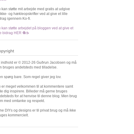
 kan støtte mit arbejde med gratis at udgive
rikke- og hækleopskrifter ved at give et lille
drag igennem Ko-fi.
 kan støtte arbejdet på bloggen ved at give et
lle bidrag HER 🧶☕️
pyright
t indhold er © 2012-26 Guðrun Jacobsen og må
n bruges andetsteds med tilladelse.
n spørg bare. Som regel giver jeg lov.
 er meget velkommen til at kommentere samt
de dig inspirere. Billeder må gerne bruges
detsteds for at henvise til denne blog. Men brug
m med omtanke og respekt.
ne DIYs og designs er til privat brug og må ikke
uges kommercielt.