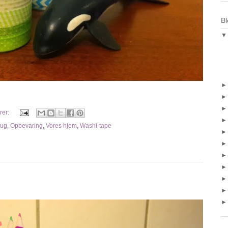
Bl
rer:
rug
,
Opbevaring
,
Vores hjem
,
Washi-tape