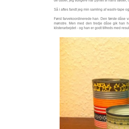
de dåser, jeg tidligere har pyntet til hans søster
Så i aftes fandt jeg min samling af washi-tape o
Først farvekoordinerede han. Den første dåse
mønstre. Men med den tredje dåse gik han he
klisterarbejdet - og han er godt tilfreds med resul