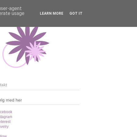
 user-agent
nerate usage
LEARN MORE
GOT IT
takt
ølg med her
cebook
stagram
nterest
velry
llow