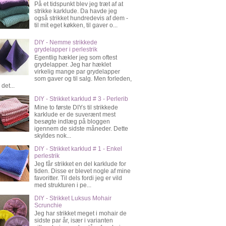
På et tidspunkt blev jeg træt af at
strikke karklude. Da havde jeg
også strikket hundredevis af dem -
til mit eget køkken, til gaver o...
DIY - Nemme strikkede
grydelapper i perlestrik
Egentlig hækler jeg som oftest
grydelapper. Jeg har hæklet
virkelig mange par grydelapper
som gaver og til salg. Men forleden,
 det...
DIY - Strikket karklud # 3 - Perlerib
Mine to første DIYs til strikkede
karklude er de suverænt mest
besøgte indlæg på bloggen
igennem de sidste måneder. Dette
skyldes nok...
DIY - Strikket karklud # 1 - Enkel
perlestrik
Jeg får strikket en del karklude for
tiden. Disse er blevet nogle af mine
favoritter. Til dels fordi jeg er vild
med strukturen i pe...
DIY - Strikket Luksus Mohair
Scrunchie
Jeg har strikket meget i mohair de
sidste par år, især i varianten