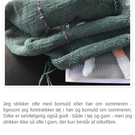
Jeg strikker ofte med bomuld eller hør om sommeren -
ligesom jeg foretrækker tøj i hør og bomuld om sommeren.
Silke er selvfølgelig også godt - både i tøj og garn - men jeg
strikker ikke så ofte i garn, der kun består af silkefibre.