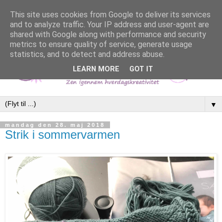
This site uses cookies from Google to deliver its services
and to analyze traffic. Your IP address and user-agent are
shared with Google along with performance and security
metrics to ensure quality of service, generate usage
statistics, and to detect and address abuse.
LEARN MORE
GOT IT
▼
mandag den 28. maj 2018
Strik i sommervarmen