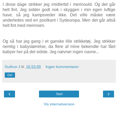
I disse dage strikker jeg imidlertid i merinould. Og det går
helt fint. Jeg sidder godt nok i skyggen i min egen luftige
have, så jeg kampsveder ikke. Det ville måske være
anderledes ved en poolkant i Sydeuropa. Men det går altså
helt fint med merinoen.
Og så har jeg gang i et ganske lille strikketøj. Jeg strikker
nemlig i babystørrelse, da flere af mine bekendte har fået
babyer her på det sidste. Jeg nævner ingen navne...
Guðrun J
kl.
16.53.00
Ingen kommentarer:
Del
‹
›
Start
Vis internetversion