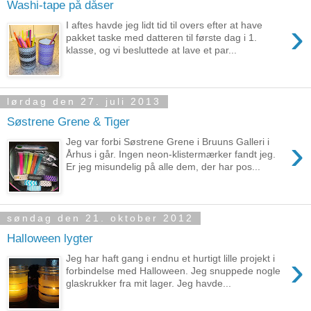
Washi-tape på dåser
›
I aftes havde jeg lidt tid til overs efter at have
pakket taske med datteren til første dag i 1.
klasse, og vi besluttede at lave et par...
lørdag den 27. juli 2013
Søstrene Grene & Tiger
›
Jeg var forbi Søstrene Grene i Bruuns Galleri i
Århus i går. Ingen neon-klistermærker fandt jeg.
Er jeg misundelig på alle dem, der har pos...
søndag den 21. oktober 2012
Halloween lygter
›
Jeg har haft gang i endnu et hurtigt lille projekt i
forbindelse med Halloween. Jeg snuppede nogle
glaskrukker fra mit lager. Jeg havde...