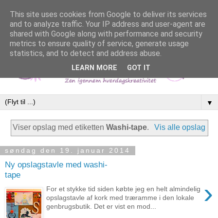
This site uses cookies from Google to deliver its services
and to analyze traffic. Your IP address and user-agent are
shared with Google along with performance and security
metrics to ensure quality of service, generate usage
statistics, and to detect and address abuse.
LEARN MORE
GOT IT
▼
Viser opslag med etiketten
Washi-tape
.
Vis alle opslag
søndag den 19. januar 2014
Ny opslagstavle med washi-
tape
›
For et stykke tid siden købte jeg en helt almindelig
opslagstavle af kork med træramme i den lokale
genbrugsbutik. Det er vist en mod...