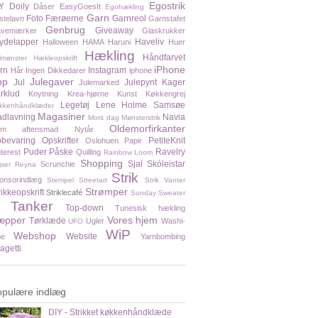
Egostrik
Y
Doily
Dåser
EasyGoesIt
Egohækling
Garn
Foto
Færøerne
Garnreol
stelavn
Garnstafet
Genbrug
Giveaway
vemærker
Glaskrukker
ydelapper
Haveliv
Halloween
HAMA
Haruni
Huer
Hækling
Håndfarvet
lmønster
Hækleopskrift
iPhone
rn
Instagram
Hår
Ingen Dikkedarer
iphone
pp
Julegaver
Jul
Julepynt
Kager
Julemarked
rklud
Knytning
Krea-hjørne
Kunst
Køkkengrej
Legetøj
Lene Holme Samsøe
kkenhåndklæder
Magasiner
dlavning
Navia
Mors dag
Mønsterstrik
Oldemorfirkanter
em aftensmad
Nytår
bevaring
Opskrifter
PetiteKnit
Oslohuen
Papir
Puder
Påske
Ravelry
nterest
Quilling
Rainbow Loom
Shopping
Sjal
Skóleistar
Scrunchie
jser
Reyna
Strik
onsorindlæg
Stempel
Streetart
Strik Vanter
Strømper
rikkeopskrift
Striklecafé
Sunday Sweater
Tanker
Top-down
Tunesisk hækling
æpper
Vores hjem
Tørklæde
Ugler
Washi-
UFO
WiP
Webshop
Website
pe
Yarnbombing
agetti
opulære indlæg
DIY - Strikket køkkenhåndklæde