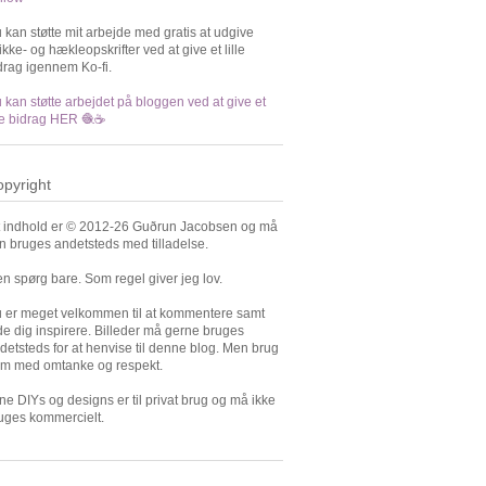
 kan støtte mit arbejde med gratis at udgive
rikke- og hækleopskrifter ved at give et lille
drag igennem Ko-fi.
 kan støtte arbejdet på bloggen ved at give et
lle bidrag HER 🧶☕️
pyright
t indhold er © 2012-26 Guðrun Jacobsen og må
n bruges andetsteds med tilladelse.
n spørg bare. Som regel giver jeg lov.
 er meget velkommen til at kommentere samt
de dig inspirere. Billeder må gerne bruges
detsteds for at henvise til denne blog. Men brug
m med omtanke og respekt.
ne DIYs og designs er til privat brug og må ikke
uges kommercielt.