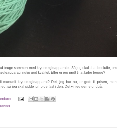
l at bruge sammen med krydsnøgleapparatet. Så jeg skal til at beslutte, om
leapparat i rigtig god kvalitet. Eller er jeg nødt til at købe begge?
ilt manuelt krydsnøgleapparat? Det, jeg har nu, er godt til prisen, men
ned, så jeg skal sidde ig holde fast i den. Det vil jeg gerne undgå.
entarer:
Tanker