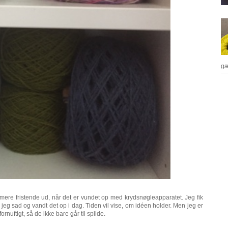
gæ
ere fristende ud, når det er vundet op med krydsnøgleapparatet. Jeg fik
 jeg sad og vandt det op i dag. Tiden vil vise, om idéen holder. Men jeg er
fornuftigt, så de ikke bare går til spilde.