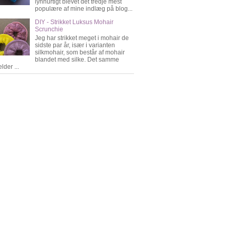
lynhurtigt blevet det tredje mest
populære af mine indlæg på blog...
DIY - Strikket Luksus Mohair
Scrunchie
Jeg har strikket meget i mohair de
sidste par år, især i varianten
silkmohair, som består af mohair
blandet med silke. Det samme
lder ...