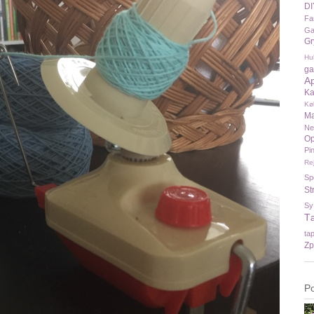
DI
Fa
Ga
Gr
Hu
ga
A
Ka
Kø
Ma
N
Op
Pi
Re
Sp
St
Sy
T
ta
Zp
P