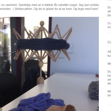
er os sammen. Samtidig med at vi faktisk får udrettet noget. Jeg kan endda
Du
ninder - i Striklecaféen. Og de er glade for at se ham. Og lege med ham!
st
bi
Du
li
Co
Al
ku
Me
Du
la
an
de
Mi
br