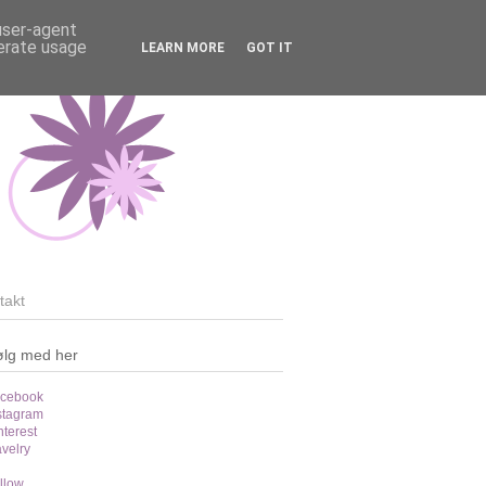
 user-agent
nerate usage
LEARN MORE
GOT IT
takt
ølg med her
cebook
stagram
nterest
velry
llow