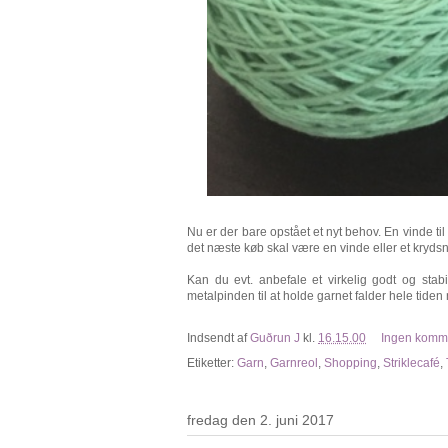
Nu er der bare opstået et nyt behov. En vinde ti
det næste køb skal være en vinde eller et krydsnøg
Kan du evt. anbefale et virkelig godt og stab
metalpinden til at holde garnet falder hele tiden 
Indsendt af
Guðrun J
kl.
16.15.00
Ingen komm
Etiketter:
Garn
,
Garnreol
,
Shopping
,
Striklecafé
,
fredag den 2. juni 2017