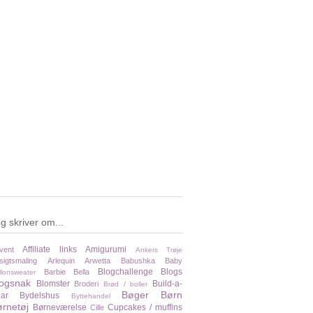
g skriver om...
Affiliate links
Amigurumi
vent
Ankers Trøje
sigtsmaling
Arlequin
Arwetta
Babushka
Baby
Blogchallenge
Blogs
Barbie
Bella
llonsweater
logsnak
Blomster
Build-a-
Broderi
Brød / boller
Bøger
Børn
ar
Bydelshus
Byttehandel
rnetøj
Børneværelse
Cupcakes / muffins
Cille