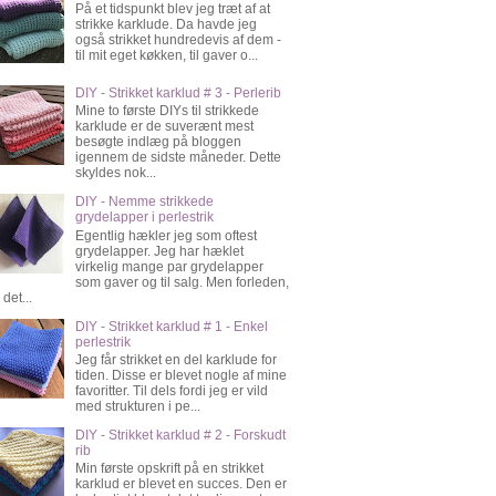
På et tidspunkt blev jeg træt af at
strikke karklude. Da havde jeg
også strikket hundredevis af dem -
til mit eget køkken, til gaver o...
DIY - Strikket karklud # 3 - Perlerib
Mine to første DIYs til strikkede
karklude er de suverænt mest
besøgte indlæg på bloggen
igennem de sidste måneder. Dette
skyldes nok...
DIY - Nemme strikkede
grydelapper i perlestrik
Egentlig hækler jeg som oftest
grydelapper. Jeg har hæklet
virkelig mange par grydelapper
som gaver og til salg. Men forleden,
 det...
DIY - Strikket karklud # 1 - Enkel
perlestrik
Jeg får strikket en del karklude for
tiden. Disse er blevet nogle af mine
favoritter. Til dels fordi jeg er vild
med strukturen i pe...
DIY - Strikket karklud # 2 - Forskudt
rib
Min første opskrift på en strikket
karklud er blevet en succes. Den er