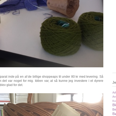
pparat inde på en af de billige shoppeaps til under 80 kr med levering. Så
om det var noget for mig. Idéen var, at så kunne jeg investere i et dyrere
Je
blev glad for det.
Ad
An
Ba
B
Be
Bø