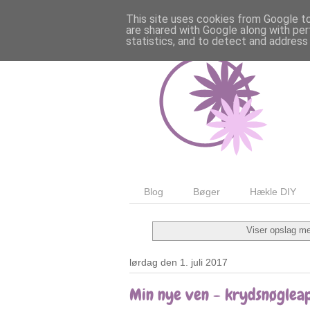
This site uses cookies from Google to 
are shared with Google along with per
statistics, and to detect and address
Blog
Bøger
Hækle DIY
Viser opslag me
lørdag den 1. juli 2017
Min nye ven - krydsnøglea