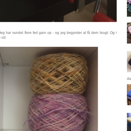
Jeg har vundet flere fed garn op - og jeg begynder at få dem brugt. Og i
e ud.
da