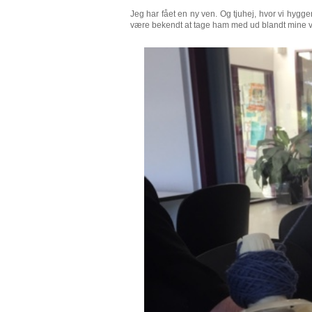
Jeg har fået en ny ven. Og tjuhej, hvor vi hygg
være bekendt at tage ham med ud blandt mine ve