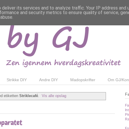
deliver its services and to analyze traffic. Your IP address and
formance and security metrics to ensure quality of service, ge
 abuse.
Strikke DIY
Andre DIY
Madopskrifter
Om GJ/Kon
F
d etiketten
Striklecafé
.
Vis alle opslag
Fa
In
Pi
Ra
pparatet
Fo