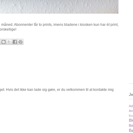
måned. Abonnenter får to prints, imens bladene i kiosken kun har ét print,
orskellige!
t. Hvis det ikke kan lade sig gøre, er du velkommen til at kontakte mig
Je
Ad
An
Ba
B
Be
Bø