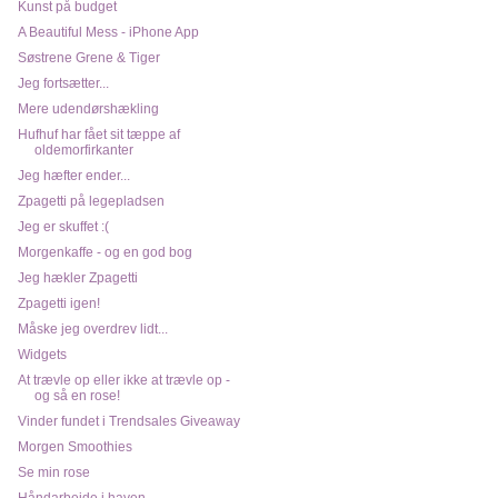
Kunst på budget
A Beautiful Mess - iPhone App
Søstrene Grene & Tiger
Jeg fortsætter...
Mere udendørshækling
Hufhuf har fået sit tæppe af
oldemorfirkanter
Jeg hæfter ender...
Zpagetti på legepladsen
Jeg er skuffet :(
Morgenkaffe - og en god bog
Jeg hækler Zpagetti
Zpagetti igen!
Måske jeg overdrev lidt...
Widgets
At trævle op eller ikke at trævle op -
og så en rose!
Vinder fundet i Trendsales Giveaway
Morgen Smoothies
Se min rose
Håndarbejde i haven