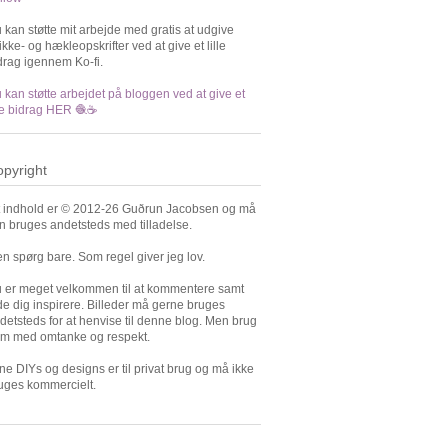
 kan støtte mit arbejde med gratis at udgive
rikke- og hækleopskrifter ved at give et lille
drag igennem Ko-fi.
 kan støtte arbejdet på bloggen ved at give et
lle bidrag HER 🧶☕️
pyright
t indhold er © 2012-26 Guðrun Jacobsen og må
n bruges andetsteds med tilladelse.
n spørg bare. Som regel giver jeg lov.
 er meget velkommen til at kommentere samt
de dig inspirere. Billeder må gerne bruges
detsteds for at henvise til denne blog. Men brug
m med omtanke og respekt.
ne DIYs og designs er til privat brug og må ikke
uges kommercielt.