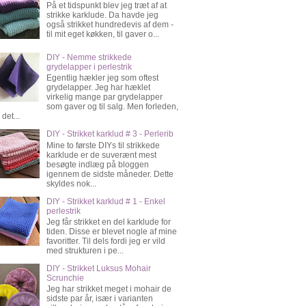
På et tidspunkt blev jeg træt af at
strikke karklude. Da havde jeg
også strikket hundredevis af dem -
til mit eget køkken, til gaver o...
DIY - Nemme strikkede
grydelapper i perlestrik
Egentlig hækler jeg som oftest
grydelapper. Jeg har hæklet
virkelig mange par grydelapper
som gaver og til salg. Men forleden,
 det...
DIY - Strikket karklud # 3 - Perlerib
Mine to første DIYs til strikkede
karklude er de suverænt mest
besøgte indlæg på bloggen
igennem de sidste måneder. Dette
skyldes nok...
DIY - Strikket karklud # 1 - Enkel
perlestrik
Jeg får strikket en del karklude for
tiden. Disse er blevet nogle af mine
favoritter. Til dels fordi jeg er vild
med strukturen i pe...
DIY - Strikket Luksus Mohair
Scrunchie
Jeg har strikket meget i mohair de
sidste par år, især i varianten