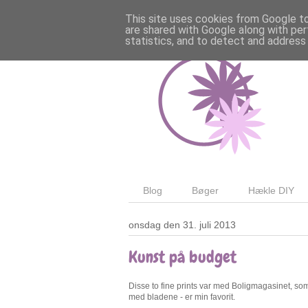
This site uses cookies from Google to 
are shared with Google along with per
statistics, and to detect and address
Blog
Bøger
Hækle DIY
onsdag den 31. juli 2013
Kunst på budget
Disse to fine prints var med Boligmagasinet, som 
med bladene - er min favorit.