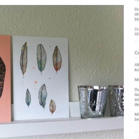
Du
st
bi
Du
li
Co
Al
ku
Me
Du
la
an
de
Mi
br