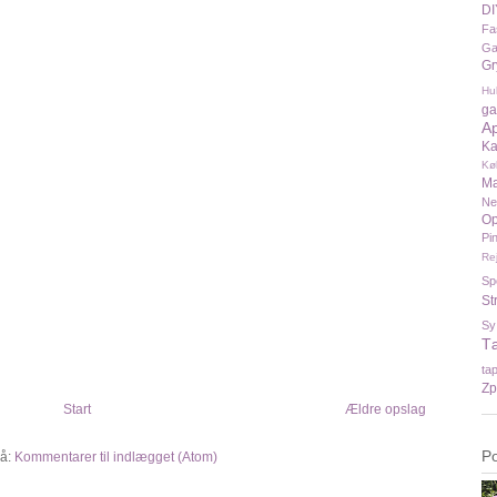
DI
Fa
Ga
Gr
Hu
ga
A
Ka
Kø
Ma
N
Op
Pi
Re
Sp
St
Sy
T
ta
Zp
Start
Ældre opslag
P
å:
Kommentarer til indlægget (Atom)