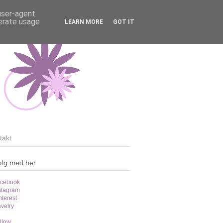
 user-agent
nerate usage
LEARN MORE
GOT IT
takt
ølg med her
cebook
stagram
nterest
velry
llow