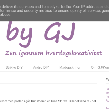
deliver its services and to analyze traffic. Your IP address and
formance and security metrics to ensure quality of service, ge
 abuse.
Strikke DIY
Andre DIY
Madopskrifter
Om GJ/Kon
F
Fa
In
Pi
Ra
kom med posten i går. Kunstneren er Trine Struwe. Billedet til højre - det
Fo