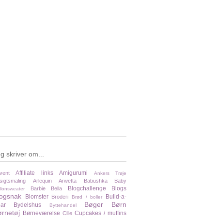
g skriver om...
Affiliate links
Amigurumi
vent
Ankers Trøje
sigtsmaling
Arlequin
Arwetta
Babushka
Baby
Blogchallenge
Blogs
Barbie
Bella
llonsweater
logsnak
Blomster
Build-a-
Broderi
Brød / boller
Bøger
Børn
ar
Bydelshus
Byttehandel
rnetøj
Børneværelse
Cupcakes / muffins
Cille