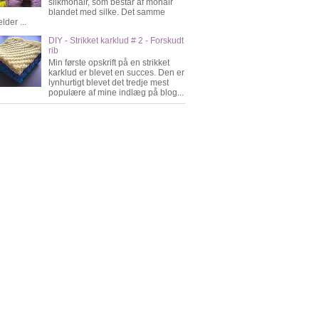
silkmohair, som består af mohair
blandet med silke. Det samme
lder ...
DIY - Strikket karklud # 2 - Forskudt
rib
Min første opskrift på en strikket
karklud er blevet en succes. Den er
lynhurtigt blevet det tredje mest
populære af mine indlæg på blog...