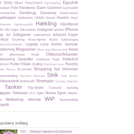
Egostrik
Y
Doily
Dåser
EasyGoesIt
Egohækling
Garn
Foto
Færøerne
Garnreol
stelavn
Garnstafet
Genbrug
Giveaway
vemærker
Glaskrukker
ydelapper
Haveliv
Halloween
HAMA
Haruni
Huer
Hækling
Håndfarvet
lmønster
Hækleopskrift
iPhone
rn
Instagram
Hår
Ingen Dikkedarer
iphone
pp
Julegaver
Jul
Julepynt
Kager
Julemarked
rklud
Knytning
Krea-hjørne
Kunst
Køkkengrej
Legetøj
Lene Holme Samsøe
kkenhåndklæder
Magasiner
dlavning
Navia
Mors dag
Mønsterstrik
Oldemorfirkanter
em aftensmad
Nytår
bevaring
Opskrifter
PetiteKnit
Oslohuen
Papir
Puder
Påske
Ravelry
nterest
Quilling
Rainbow Loom
Shopping
Sjal
Skóleistar
Scrunchie
jser
Reyna
Strik
onsorindlæg
Stempel
Streetart
Strik Vanter
Strømper
rikkeopskrift
Striklecafé
Sunday Sweater
Tanker
Top-down
Tunesisk hækling
æpper
Vores hjem
Tørklæde
Ugler
Washi-
UFO
WiP
Webshop
Website
pe
Yarnbombing
agetti
opulære indlæg
DIY - Strikket køkkenhåndklæde