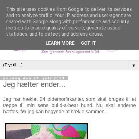
This site uses cookies from Google to deliver its services
and to analyze traffic. Your IP address and user-agent are
shared with Google along with performance and security
metrics to ensure quality of service, generate usage
statistics, and to detect and address abuse.
LEARN MORE
GOT IT
▼
onsdag den 24. juli 2013
Jeg hæfter ender...
Jeg har hæklet 24 oldemorfirkanter, som skal bruges til et
tæppe til min søns build-a-bear hund. Nu skal enderne
hæftes, før jeg kan begynde at hækle sammen.