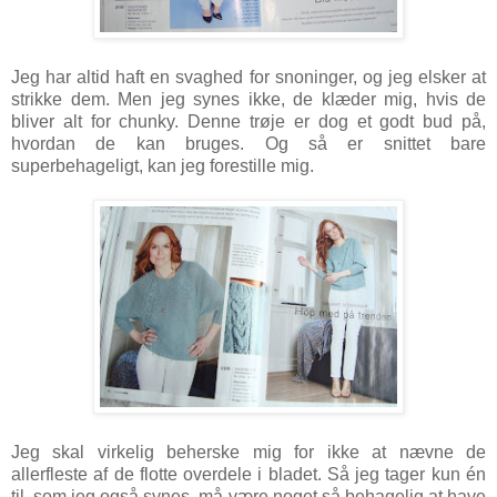
Jeg har altid haft en svaghed for snoninger, og jeg elsker at
strikke dem. Men jeg synes ikke, de klæder mig, hvis de
bliver alt for chunky. Denne trøje er dog et godt bud på,
hvordan de kan bruges. Og så er snittet bare
superbehageligt, kan jeg forestille mig.
Jeg skal virkelig beherske mig for ikke at nævne de
allerfleste af de flotte overdele i bladet. Så jeg tager kun én
til, som jeg også synes, må være noget så behagelig at have