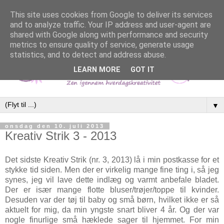
This site uses cookies from Google to deliver its services
and to analyze traffic. Your IP address and user-agent are
shared with Google along with performance and security
metrics to ensure quality of service, generate usage
statistics, and to detect and address abuse.
LEARN MORE
GOT IT
▼
onsdag den 10. juli 2013
Kreativ Strik 3 - 2013
Det sidste Kreativ Strik (nr. 3, 2013) lå i min postkasse for et
stykke tid siden. Men der er virkelig mange fine ting i, så jeg
synes, jeg vil lave dette indlæg og varmt anbefale bladet.
Der er især mange flotte bluser/trøjer/toppe til kvinder.
Desuden var der tøj til baby og små børn, hvilket ikke er så
aktuelt for mig, da min yngste snart bliver 4 år. Og der var
nogle finurlige små hæklede sager til hjemmet. For min