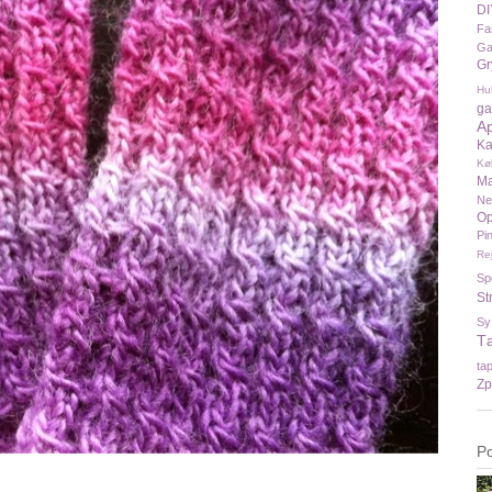
DI
Fa
Ga
Gr
Hu
ga
A
Ka
Kø
Ma
N
Op
Pi
Re
Sp
St
Sy
T
ta
Zp
P