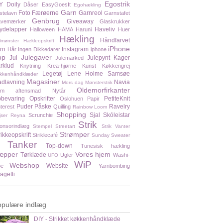
Egostrik
Y
Doily
Dåser
EasyGoesIt
Egohækling
Garn
Foto
Færøerne
Garnreol
stelavn
Garnstafet
Genbrug
Giveaway
vemærker
Glaskrukker
ydelapper
Haveliv
Halloween
HAMA
Haruni
Huer
Hækling
Håndfarvet
lmønster
Hækleopskrift
iPhone
rn
Instagram
Hår
Ingen Dikkedarer
iphone
pp
Julegaver
Jul
Julepynt
Kager
Julemarked
rklud
Knytning
Krea-hjørne
Kunst
Køkkengrej
Legetøj
Lene Holme Samsøe
kkenhåndklæder
Magasiner
dlavning
Navia
Mors dag
Mønsterstrik
Oldemorfirkanter
em aftensmad
Nytår
bevaring
Opskrifter
PetiteKnit
Oslohuen
Papir
Puder
Påske
Ravelry
nterest
Quilling
Rainbow Loom
Shopping
Sjal
Skóleistar
Scrunchie
jser
Reyna
Strik
onsorindlæg
Stempel
Streetart
Strik Vanter
Strømper
rikkeopskrift
Striklecafé
Sunday Sweater
Tanker
Top-down
Tunesisk hækling
æpper
Vores hjem
Tørklæde
Ugler
Washi-
UFO
WiP
Webshop
Website
pe
Yarnbombing
agetti
opulære indlæg
DIY - Strikket køkkenhåndklæde