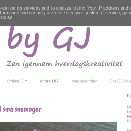
deliver its services and to analyze traffic. Your IP address and
formance and security metrics to ensure quality of service, ge
 abuse.
Strikke DIY
Andre DIY
Madopskrifter
Om GJ/Kon
F
d små snoninger
Fa
In
Pi
Ra
Fo