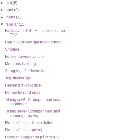
►
maj
(8)
►
april
(9)
►
marts
(11)
▼
februar
(15)
Fastelavn 2014 - Min søns kostume:
TYV
Haruni - Strikket sjal til svigermor
Snorlige
Ferskenfarvede vimpler
Mere bus-hækling
Shopping efter favoritter
Jeg strikker sjal
Hæklet blå krokodille
Ny hæklet rund pude
Til mig selv! - Strømper med små
snoninger
Til mig selv! - Strømper med små
snoninger på vej
Flere skóleistar til min datter
Flere skóleistar på vej
Hvordan blogger du på farten? -