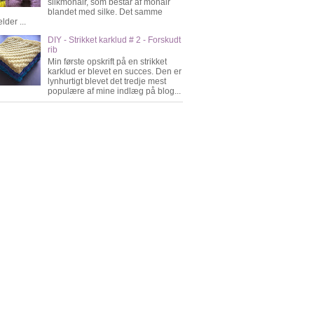
silkmohair, som består af mohair
blandet med silke. Det samme
lder ...
DIY - Strikket karklud # 2 - Forskudt
rib
Min første opskrift på en strikket
karklud er blevet en succes. Den er
lynhurtigt blevet det tredje mest
populære af mine indlæg på blog...