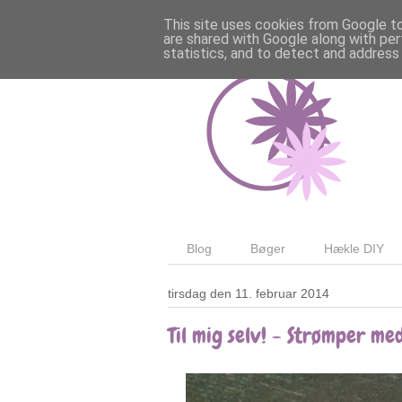
This site uses cookies from Google to 
are shared with Google along with per
statistics, and to detect and address
Blog
Bøger
Hækle DIY
tirsdag den 11. februar 2014
Til mig selv! - Strømper me