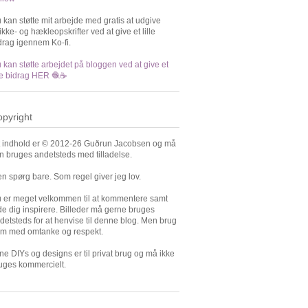
 kan støtte mit arbejde med gratis at udgive
rikke- og hækleopskrifter ved at give et lille
drag igennem Ko-fi.
 kan støtte arbejdet på bloggen ved at give et
lle bidrag HER 🧶☕️
pyright
t indhold er © 2012-26 Guðrun Jacobsen og må
n bruges andetsteds med tilladelse.
n spørg bare. Som regel giver jeg lov.
 er meget velkommen til at kommentere samt
de dig inspirere. Billeder må gerne bruges
detsteds for at henvise til denne blog. Men brug
m med omtanke og respekt.
ne DIYs og designs er til privat brug og må ikke
uges kommercielt.