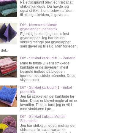
På et tidspunkt blev jeg træt af at
strikke karklude. Da havde jeg
også strikket hundredevis af dem -
til mit eget køkken, til gaver o...
DIY - Nemme strikkede
grydelapper i perlestrik
Egentlig hækler jeg som oftest
grydelapper. Jeg har hæklet
virkelig mange par grydelapper
som gaver og til salg. Men forleden,
 det...
DIY - Strikket karklud # 3 - Perlerib
Mine to første DIYs til strikkede
karklude er de suverænt mest
besøgte indlæg på bloggen
igennem de sidste måneder. Dette
skyldes nok...
DIY - Strikket karklud # 1 - Enkel
perlestrik
Jeg får strikket en del karklude for
tiden. Disse er blevet nogle af mine
favoritter. Til dels fordi jeg er vild
med strukturen i pe...
DIY - Strikket Luksus Mohair
Scrunchie
Jeg har strikket meget i mohair de
sidste par år, især i varianten