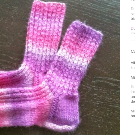
Du
st
bi
Du
li
Co
Al
ku
Me
Du
la
an
de
Mi
br