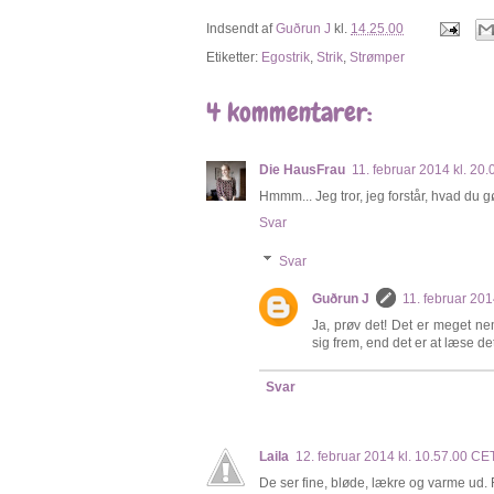
Indsendt af
Guðrun J
kl.
14.25.00
Etiketter:
Egostrik
,
Strik
,
Strømper
4 kommentarer:
Die HausFrau
11. februar 2014 kl. 20
Hmmm... Jeg tror, jeg forstår, hvad du gør
Svar
Svar
Guðrun J
11. februar 201
Ja, prøv det! Det er meget n
sig frem, end det er at læse det
Svar
Laila
12. februar 2014 kl. 10.57.00 CE
De ser fine, bløde, lækre og varme ud. Fl