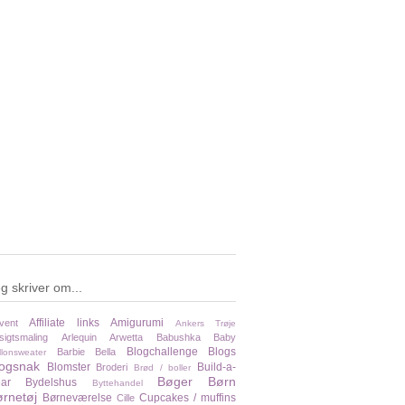
g skriver om...
Affiliate links
Amigurumi
vent
Ankers Trøje
sigtsmaling
Arlequin
Arwetta
Babushka
Baby
Blogchallenge
Blogs
Barbie
Bella
llonsweater
logsnak
Blomster
Build-a-
Broderi
Brød / boller
Bøger
Børn
ar
Bydelshus
Byttehandel
rnetøj
Børneværelse
Cupcakes / muffins
Cille