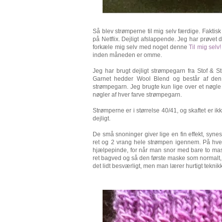
Så blev strømperne til mig selv færdige. Faktis
på Netflix. Dejligt afslappende. Jeg har prøvet 
forkæle mig selv med noget denne
Til mig selv!
inden måneden er omme.
Jeg har brugt dejligt strømpegarn fra Stof & St
Garnet hedder Wool Blend og består af den 
strømpegarn. Jeg brugte kun lige over et nøgle og
nøgler af hver farve strømpegarn.
Strømperne er i størrelse 40/41, og skaftet er i
dejligt.
De små snoninger giver lige en fin effekt, synes
ret og 2 vrang hele strømpen igennem. På hver
hjælpepinde, for når man snor med bare to mas
ret bagved og så den første maske som normalt, o
det lidt besværligt, men man lærer hurtigt teknikke