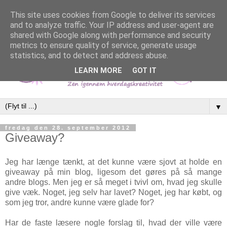
This site uses cookies from Google to deliver its services
and to analyze traffic. Your IP address and user-agent are
shared with Google along with performance and security
metrics to ensure quality of service, generate usage
statistics, and to detect and address abuse.
LEARN MORE
GOT IT
▼
fredag den 28. september 2012
Giveaway?
Jeg har længe tænkt, at det kunne være sjovt at holde en
giveaway på min blog, ligesom det gøres på så mange
andre blogs. Men jeg er så meget i tvivl om, hvad jeg skulle
give væk. Noget, jeg selv har lavet? Noget, jeg har købt, og
som jeg tror, andre kunne være glade for?
Har de faste læsere nogle forslag til, hvad der ville være