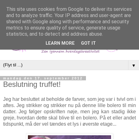
This site uses cookies from Google to deliver its services
and to analyze traffic. Your IP address and user-agent are
shared with Google along with performance and security
metrics to ensure quality of service, generate usage
statistics, and to detect and address abuse.
LEARN MORE
GOT IT
▼
mandag den 17. september 2012
Beslutning truffet!
Jeg har besluttet at beholde de farver, som jeg var i tvivl om i
aftes. Jeg strikker og strikker nu på denne lille bolero til min
datter. Jeg følger opskriften nøje, men jeg kan stadig ikke
greje, hvordan dette skal blive til en bolero. På et eller andet
tidspunkt, må der vel tændes et lys i øverste etage...