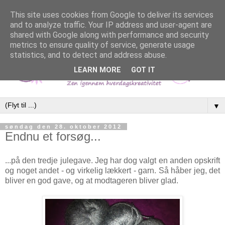
This site uses cookies from Google to deliver its services
and to analyze traffic. Your IP address and user-agent are
shared with Google along with performance and security
metrics to ensure quality of service, generate usage
statistics, and to detect and address abuse.
LEARN MORE
GOT IT
▼
søndag den 28. oktober 2012
Endnu et forsøg...
...på den tredje julegave. Jeg har dog valgt en anden opskrift
og noget andet - og virkelig lækkert - garn. Så håber jeg, det
bliver en god gave, og at modtageren bliver glad.