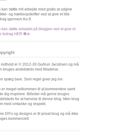
 kan støtte mit arbejde med gratis at udgive
rikke- og hækleopskrifter ved at give et lille
drag igennem Ko-fi.
 kan støtte arbejdet på bloggen ved at give et
lle bidrag HER 🧶☕️
pyright
t indhold er © 2012-26 Guðrun Jacobsen og må
n bruges andetsteds med tilladelse.
n spørg bare. Som regel giver jeg lov.
 er meget velkommen til at kommentere samt
de dig inspirere. Billeder må gerne bruges
detsteds for at henvise til denne blog. Men brug
m med omtanke og respekt.
ne DIYs og designs er til privat brug og må ikke
uges kommercielt.