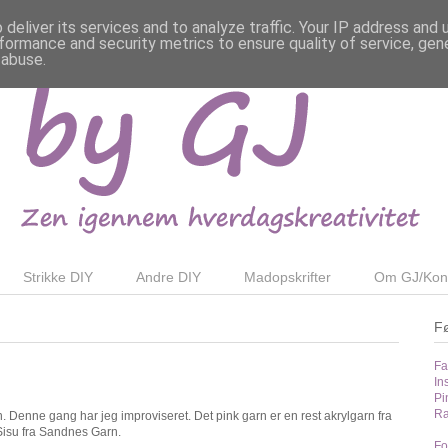
deliver its services and to analyze traffic. Your IP address and
formance and security metrics to ensure quality of service, ge
 abuse.
Strikke DIY
Andre DIY
Madopskrifter
Om GJ/Kon
F
Fa
In
Pi
Ra
ien. Denne gang har jeg improviseret. Det pink garn er en rest akrylgarn fra
Sisu fra Sandnes Garn.
Fo