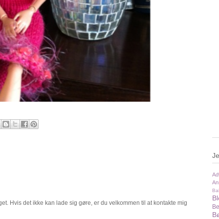
Je
Ad
An
Ba
B
t. Hvis det ikke kan lade sig gøre, er du velkommen til at kontakte mig
Be
Bø