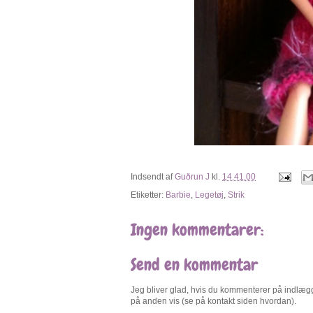
Indsendt af
Guðrun J
kl.
14.41.00
Etiketter:
Barbie
,
Legetøj
,
Strik
Ingen kommentarer:
Send en kommentar
Jeg bliver glad, hvis du kommenterer på indlægge
på anden vis (se på kontakt siden hvordan).