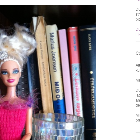
Du
st
bi
Du
li
Co
Al
ku
Me
Du
la
an
de
Mi
br