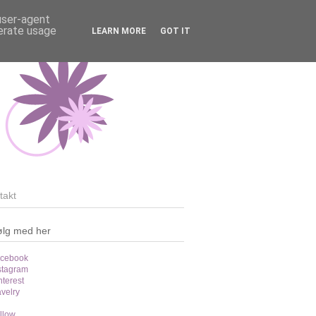
 user-agent
nerate usage
LEARN MORE
GOT IT
takt
ølg med her
cebook
stagram
nterest
velry
llow