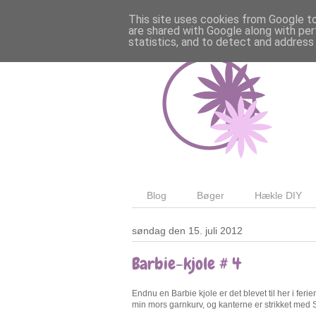
This site uses cookies from Google to 
are shared with Google along with per
statistics, and to detect and address
Blog
Bøger
Hækle DIY
søndag den 15. juli 2012
Barbie-kjole # 4
Endnu en Barbie kjole er det blevet til her i fer
min mors garnkurv, og kanterne er strikket med 