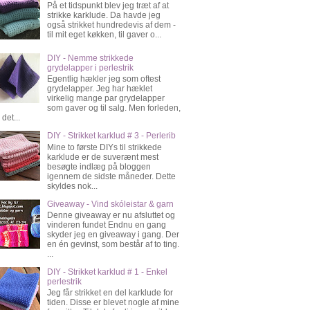
På et tidspunkt blev jeg træt af at
strikke karklude. Da havde jeg
også strikket hundredevis af dem -
til mit eget køkken, til gaver o...
DIY - Nemme strikkede
grydelapper i perlestrik
Egentlig hækler jeg som oftest
grydelapper. Jeg har hæklet
virkelig mange par grydelapper
som gaver og til salg. Men forleden,
 det...
DIY - Strikket karklud # 3 - Perlerib
Mine to første DIYs til strikkede
karklude er de suverænt mest
besøgte indlæg på bloggen
igennem de sidste måneder. Dette
skyldes nok...
Giveaway - Vind skóleistar & garn
Denne giveaway er nu afsluttet og
vinderen fundet Endnu en gang
skyder jeg en giveaway i gang. Der
en én gevinst, som består af to ting.
...
DIY - Strikket karklud # 1 - Enkel
perlestrik
Jeg får strikket en del karklude for
tiden. Disse er blevet nogle af mine