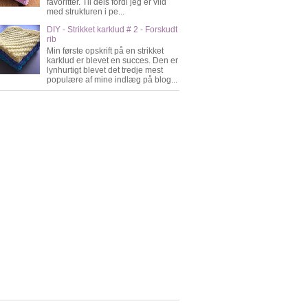
favoritter. Til dels fordi jeg er vild
med strukturen i pe...
DIY - Strikket karklud # 2 - Forskudt
rib
Min første opskrift på en strikket
karklud er blevet en succes. Den er
lynhurtigt blevet det tredje mest
populære af mine indlæg på blog...