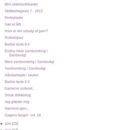
Mini oldemorfirkanter
Strikkemagasin 7 - 2012
Perleplader
Gæt et årti...
Hvor er der udsalg af garn?
Rotiskógvur
Barbie-kjole # 4
Endnu mere yarnbombing i
Sandavági
Mere yarnbombing i Sandavági
Yarnbombing i Sandavági
Håndarbejde i skolen
Barbie-kjole # 3
Garnet er sorteret..
Smuk strikkebog
Jeg glæder mig...
Garnreol igen...
Dagens fangst - vol. 18
►
juni
(15)