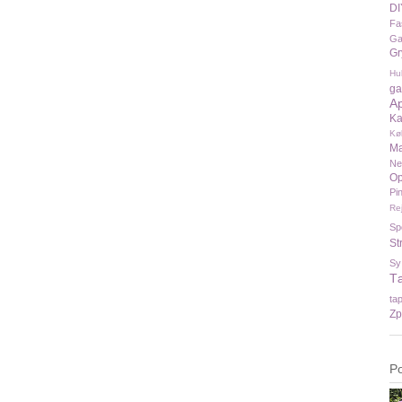
DI
Fa
Ga
Gr
Hu
ga
A
Ka
Kø
Ma
N
Op
Pi
Re
Sp
St
Sy
T
ta
Zp
P