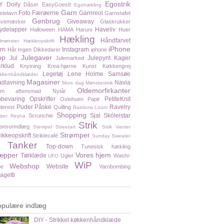
Egostrik
Y
Doily
Dåser
EasyGoesIt
Egohækling
Garn
Foto
Færøerne
Garnreol
stelavn
Garnstafet
Genbrug
Giveaway
vemærker
Glaskrukker
ydelapper
Haveliv
Halloween
HAMA
Haruni
Huer
Hækling
Håndfarvet
lmønster
Hækleopskrift
iPhone
rn
Instagram
Hår
Ingen Dikkedarer
iphone
pp
Julegaver
Jul
Julepynt
Kager
Julemarked
rklud
Knytning
Krea-hjørne
Kunst
Køkkengrej
Legetøj
Lene Holme Samsøe
kkenhåndklæder
Magasiner
dlavning
Navia
Mors dag
Mønsterstrik
Oldemorfirkanter
em aftensmad
Nytår
bevaring
Opskrifter
PetiteKnit
Oslohuen
Papir
Puder
Påske
Ravelry
nterest
Quilling
Rainbow Loom
Shopping
Sjal
Skóleistar
Scrunchie
jser
Reyna
Strik
onsorindlæg
Stempel
Streetart
Strik Vanter
Strømper
rikkeopskrift
Striklecafé
Sunday Sweater
Tanker
Top-down
Tunesisk hækling
æpper
Vores hjem
Tørklæde
Ugler
Washi-
UFO
WiP
Webshop
Website
pe
Yarnbombing
agetti
opulære indlæg
DIY - Strikket køkkenhåndklæde