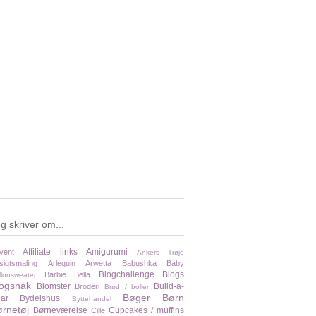
g skriver om...
Affiliate links
Amigurumi
vent
Ankers Trøje
sigtsmaling
Arlequin
Arwetta
Babushka
Baby
Blogchallenge
Blogs
Barbie
Bella
llonsweater
logsnak
Blomster
Build-a-
Broderi
Brød / boller
Bøger
Børn
ar
Bydelshus
Byttehandel
rnetøj
Børneværelse
Cupcakes / muffins
Cille