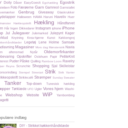
Egostrik
Y
Doily
Dåser
EasyGoesIt
Egohækling
Garn
Foto
Færøerne
Garnreol
stelavn
Garnstafet
Genbrug
Giveaway
vemærker
Glaskrukker
ydelapper
Haveliv
Halloween
HAMA
Haruni
Huer
Hækling
Håndfarvet
lmønster
Hækleopskrift
iPhone
rn
Instagram
Hår
Ingen Dikkedarer
iphone
pp
Julegaver
Jul
Julepynt
Kager
Julemarked
rklud
Knytning
Krea-hjørne
Kunst
Køkkengrej
Legetøj
Lene Holme Samsøe
kkenhåndklæder
Magasiner
dlavning
Navia
Mors dag
Mønsterstrik
Oldemorfirkanter
em aftensmad
Nytår
bevaring
Opskrifter
PetiteKnit
Oslohuen
Papir
Puder
Påske
Ravelry
nterest
Quilling
Rainbow Loom
Shopping
Sjal
Skóleistar
Scrunchie
jser
Reyna
Strik
onsorindlæg
Stempel
Streetart
Strik Vanter
Strømper
rikkeopskrift
Striklecafé
Sunday Sweater
Tanker
Top-down
Tunesisk hækling
æpper
Vores hjem
Tørklæde
Ugler
Washi-
UFO
WiP
Webshop
Website
pe
Yarnbombing
agetti
opulære indlæg
DIY - Strikket køkkenhåndklæde