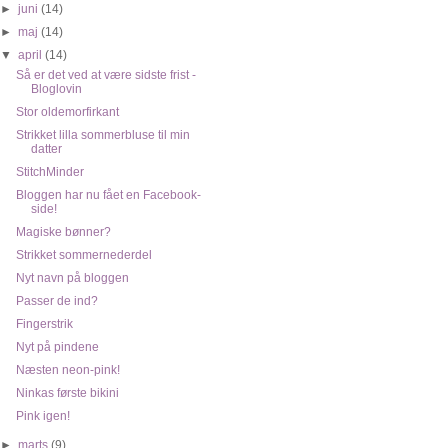
►
juni
(14)
►
maj
(14)
▼
april
(14)
Så er det ved at være sidste frist -
Bloglovin
Stor oldemorfirkant
Strikket lilla sommerbluse til min
datter
StitchMinder
Bloggen har nu fået en Facebook-
side!
Magiske bønner?
Strikket sommernederdel
Nyt navn på bloggen
Passer de ind?
Fingerstrik
Nyt på pindene
Næsten neon-pink!
Ninkas første bikini
Pink igen!
►
marts
(9)