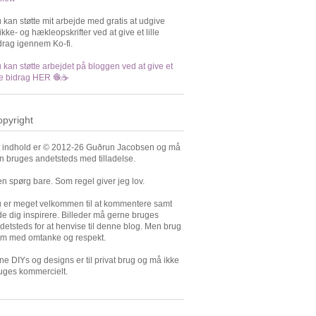
 kan støtte mit arbejde med gratis at udgive
rikke- og hækleopskrifter ved at give et lille
drag igennem Ko-fi.
 kan støtte arbejdet på bloggen ved at give et
lle bidrag HER 🧶☕️
pyright
t indhold er © 2012-26 Guðrun Jacobsen og må
n bruges andetsteds med tilladelse.
n spørg bare. Som regel giver jeg lov.
 er meget velkommen til at kommentere samt
de dig inspirere. Billeder må gerne bruges
detsteds for at henvise til denne blog. Men brug
m med omtanke og respekt.
ne DIYs og designs er til privat brug og må ikke
uges kommercielt.