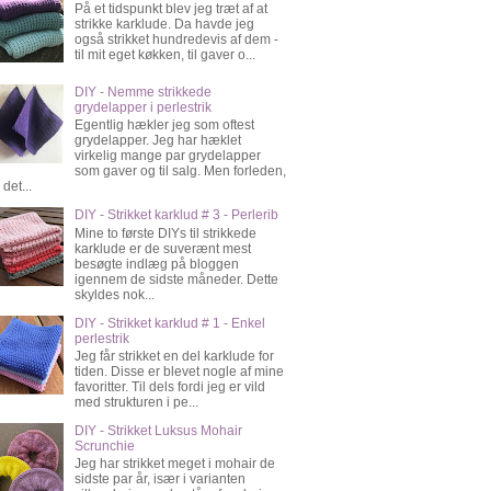
På et tidspunkt blev jeg træt af at
strikke karklude. Da havde jeg
også strikket hundredevis af dem -
til mit eget køkken, til gaver o...
DIY - Nemme strikkede
grydelapper i perlestrik
Egentlig hækler jeg som oftest
grydelapper. Jeg har hæklet
virkelig mange par grydelapper
som gaver og til salg. Men forleden,
 det...
DIY - Strikket karklud # 3 - Perlerib
Mine to første DIYs til strikkede
karklude er de suverænt mest
besøgte indlæg på bloggen
igennem de sidste måneder. Dette
skyldes nok...
DIY - Strikket karklud # 1 - Enkel
perlestrik
Jeg får strikket en del karklude for
tiden. Disse er blevet nogle af mine
favoritter. Til dels fordi jeg er vild
med strukturen i pe...
DIY - Strikket Luksus Mohair
Scrunchie
Jeg har strikket meget i mohair de
sidste par år, især i varianten