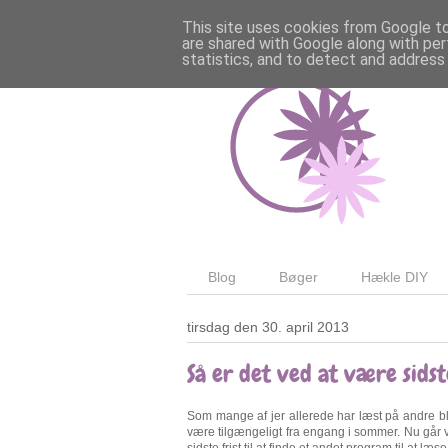
This site uses cookies from Google to 
are shared with Google along with per
statistics, and to detect and address
Blog
Bøger
Hækle DIY
tirsdag den 30. april 2013
Så er det ved at være sidste
Som mange af jer allerede har læst på andre blo
være tilgængeligt fra engang i sommer. Nu går v
sidste frist til at finde et andet program til at læs