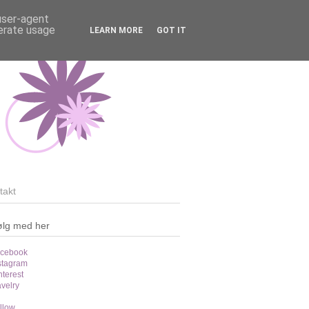
 user-agent
nerate usage
LEARN MORE
GOT IT
takt
ølg med her
cebook
stagram
nterest
velry
llow