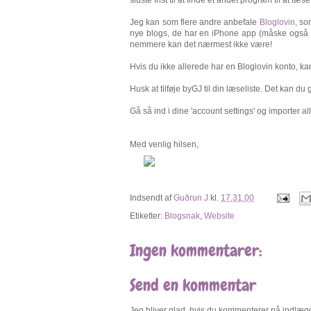
Jeg kan som flere andre anbefale
Bloglovin
, so
nye blogs, de har en iPhone app (måske også t
nemmere kan det nærmest ikke være!
Hvis du ikke allerede har en Bloglovin konto, ka
Husk at tilføje byGJ til din læseliste. Det kan du
Gå så ind i dine 'account settings' og importer a
Med venlig hilsen,
Indsendt af
Guðrun J
kl.
17.31.00
Etiketter:
Blogsnak
,
Website
Ingen kommentarer:
Send en kommentar
Jeg bliver glad, hvis du kommenterer på indlægge