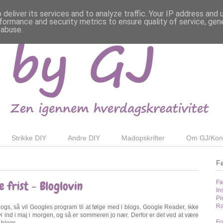
deliver its services and to analyze traffic. Your IP address and
formance and security metrics to ensure quality of service, ge
 abuse.
Strikke DIY
Andre DIY
Madopskrifter
Om GJ/Kon
F
 frist - Bloglovin
Fa
In
Pi
Ra
gs, så vil Googles program til at følge med i blogs, Google Reader, ikke
i ind i maj i morgen, og så er sommeren jo nær. Derfor er det ved at være
Fo
e blogs.