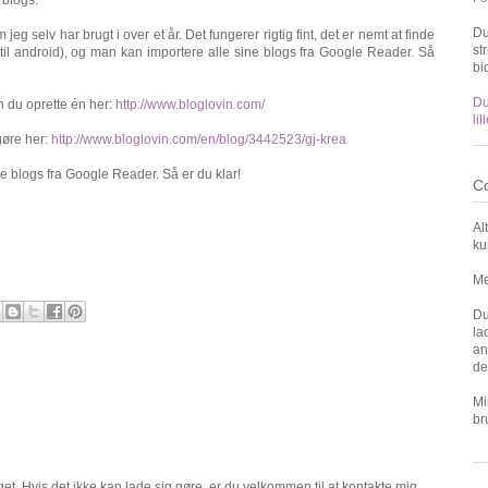
Du
m jeg selv har brugt i over et år. Det fungerer rigtig fint, det er nemt at finde
st
il android), og man kan importere alle sine blogs fra Google Reader. Så
bi
Du
n du oprette én her:
http://www.bloglovin.com/
li
 gøre her:
http://www.bloglovin.com/en/blog/3442523/gj-krea
lle blogs fra Google Reader. Så er du klar!
Co
Al
ku
Me
Du
la
an
de
Mi
br
t. Hvis det ikke kan lade sig gøre, er du velkommen til at kontakte mig