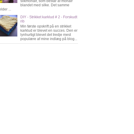
silkmohair, som består af mohair
blandet med silke. Det samme
lder ...
DIY - Strikket karklud # 2 - Forskudt
rib
Min første opskrift på en strikket
karklud er blevet en succes. Den er
lynhurtigt blevet det tredje mest
populære af mine indlæg på blog...