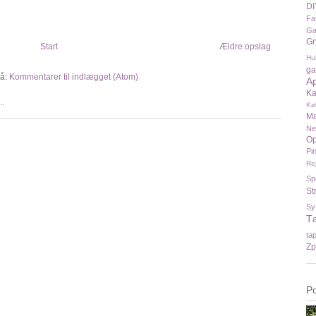
DI
Fa
Ga
Gr
Start
Ældre opslag
Hu
ga
å:
Kommentarer til indlægget (Atom)
A
Ka
Kø
Ma
N
Op
Pi
Re
Sp
St
Sy
T
ta
Zp
P