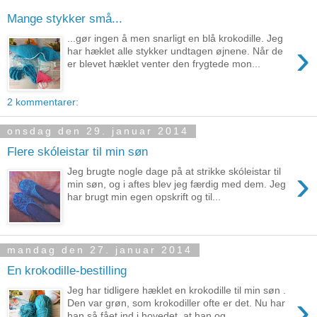
Mange stykker små...
...gør ingen å men snarligt en blå krokodille. Jeg
›
har hæklet alle stykker undtagen øjnene. Når de
er blevet hæklet venter den frygtede mon...
2 kommentarer:
onsdag den 29. januar 2014
Flere skóleistar til min søn
›
Jeg brugte nogle dage på at strikke skóleistar til
min søn, og i aftes blev jeg færdig med dem. Jeg
har brugt min egen opskrift og til...
mandag den 27. januar 2014
En krokodille-bestilling
Jeg har tidligere hæklet en krokodille til min søn .
›
Den var grøn, som krokodiller ofte er det. Nu har
han så fået ind i hovedet, at han og...