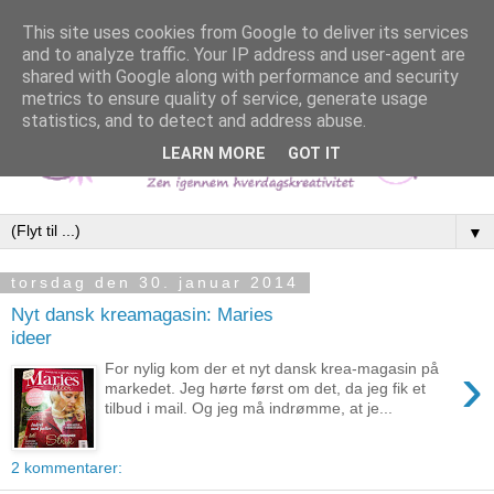
This site uses cookies from Google to deliver its services
and to analyze traffic. Your IP address and user-agent are
shared with Google along with performance and security
metrics to ensure quality of service, generate usage
statistics, and to detect and address abuse.
LEARN MORE
GOT IT
▼
torsdag den 30. januar 2014
Nyt dansk kreamagasin: Maries
ideer
›
For nylig kom der et nyt dansk krea-magasin på
markedet. Jeg hørte først om det, da jeg fik et
tilbud i mail. Og jeg må indrømme, at je...
2 kommentarer: