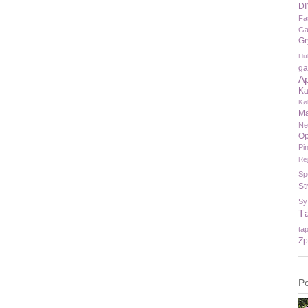
DI
Fa
Ga
Gr
Hu
ga
A
Ka
Kø
Ma
N
Op
Pi
Re
Sp
St
Sy
T
ta
Zp
P