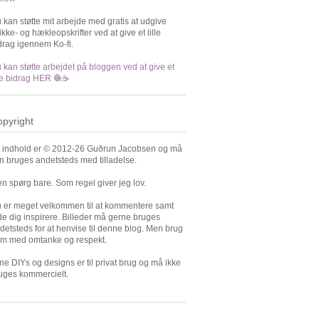
 kan støtte mit arbejde med gratis at udgive
rikke- og hækleopskrifter ved at give et lille
drag igennem Ko-fi.
 kan støtte arbejdet på bloggen ved at give et
lle bidrag HER 🧶☕️
pyright
t indhold er © 2012-26 Guðrun Jacobsen og må
n bruges andetsteds med tilladelse.
n spørg bare. Som regel giver jeg lov.
 er meget velkommen til at kommentere samt
de dig inspirere. Billeder må gerne bruges
detsteds for at henvise til denne blog. Men brug
m med omtanke og respekt.
ne DIYs og designs er til privat brug og må ikke
uges kommercielt.