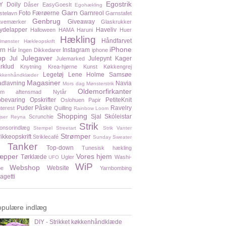
Egostrik
Y
Doily
Dåser
EasyGoesIt
Egohækling
Garn
Foto
Færøerne
Garnreol
stelavn
Garnstafet
Genbrug
Giveaway
vemærker
Glaskrukker
ydelapper
Haveliv
Halloween
HAMA
Haruni
Huer
Hækling
Håndfarvet
lmønster
Hækleopskrift
iPhone
rn
Instagram
Hår
Ingen Dikkedarer
iphone
pp
Julegaver
Jul
Julepynt
Kager
Julemarked
rklud
Knytning
Krea-hjørne
Kunst
Køkkengrej
Legetøj
Lene Holme Samsøe
kkenhåndklæder
Magasiner
dlavning
Navia
Mors dag
Mønsterstrik
Oldemorfirkanter
em aftensmad
Nytår
bevaring
Opskrifter
PetiteKnit
Oslohuen
Papir
Puder
Påske
Ravelry
nterest
Quilling
Rainbow Loom
Shopping
Sjal
Skóleistar
Scrunchie
jser
Reyna
Strik
onsorindlæg
Stempel
Streetart
Strik Vanter
Strømper
rikkeopskrift
Striklecafé
Sunday Sweater
Tanker
Top-down
Tunesisk hækling
æpper
Vores hjem
Tørklæde
Ugler
Washi-
UFO
WiP
Webshop
Website
pe
Yarnbombing
agetti
opulære indlæg
DIY - Strikket køkkenhåndklæde