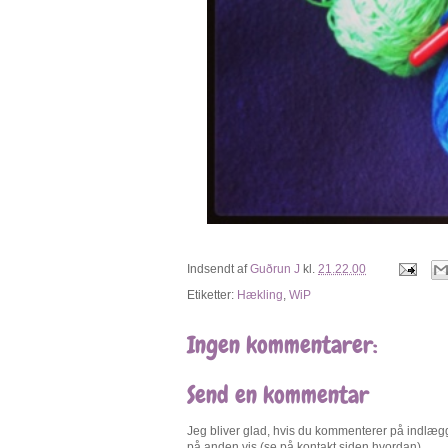
Indsendt af
Guðrun J
kl.
21.22.00
Etiketter:
Hækling
,
WiP
Ingen kommentarer:
Send en kommentar
Jeg bliver glad, hvis du kommenterer på indlægge
på anden vis (se på kontakt siden hvordan).