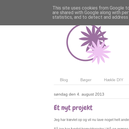
This site uses cookies from Google to 
are shared with Google along with per
statistics, and to detect and address
Blog
Bøger
Hækle DIY
søndag den 4. august 2013
Et nyt projekt
Jeg har trævlet op og vil nu lave noget helt andet
Så jeg har fundet bomuldsrester i blå og grønne