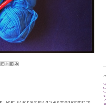
Je
Ad
An
Ba
B
Be
t. Hvis det ikke kan lade sig gøre, er du velkommen til at kontakte mig
Bø