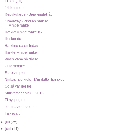
Et smugkig...
14 fletninger
Reptil-glæde - Spraymalet låg
Giveaway - Vind en hæklet
vimpelranke
Hæklet vimpelranke # 2
Husker du...
Hækling på en fridag
Hæklet vimpelranke
Washi-tape på dåser
Gule vimpler
Flere vimpler
Ninkas nye kjole - Min datter har syet
Og så var der to!
Strikkemagasin 8 - 2013
Et nyt projekt
Jeg trævler op igen
Farvevalg
►
juli
(35)
►
juni
(14)