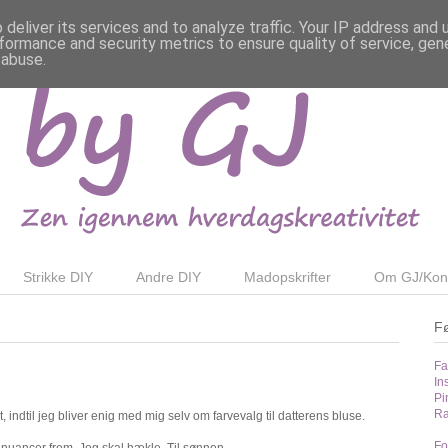
deliver its services and to analyze traffic. Your IP address and
formance and security metrics to ensure quality of service, ge
 abuse.
Strikke DIY
Andre DIY
Madopskrifter
Om GJ/Kon
F
Fa
In
Pi
Ra
, indtil jeg bliver enig med mig selv om farvevalg til datterens bluse.
Fo
 nuancer frem. Jeg skal hækle. Til sønnen.