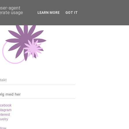
 user-agent
nerate usage
LEARN MORE
GOT IT
takt
ølg med her
cebook
stagram
nterest
velry
llow