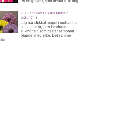
en én gevinst, som består af to ting.
...
DIY - Strikket Luksus Mohair
Scrunchie
Jeg har strikket meget i mohair de
sidste par år, især i varianten
silkmohair, som består af mohair
blandet med silke. Det samme
lder ...