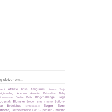
g skriver om...
Affiliate links
Amigurumi
vent
Ankers Trøje
sigtsmaling
Arlequin
Arwetta
Babushka
Baby
Blogchallenge
Blogs
Barbie
Bella
llonsweater
logsnak
Blomster
Build-a-
Broderi
Brød / boller
Bøger
Børn
ar
Bydelshus
Byttehandel
rnetøj
Børneværelse
Cupcakes / muffins
Cille