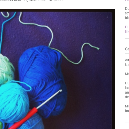
Du
st
bi
Du
li
Co
Al
ku
Me
Du
la
an
de
Mi
br