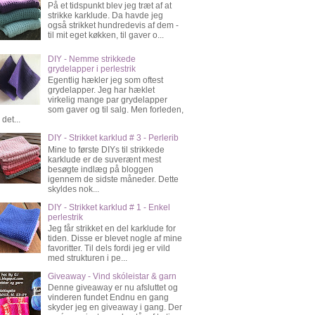
På et tidspunkt blev jeg træt af at
strikke karklude. Da havde jeg
også strikket hundredevis af dem -
til mit eget køkken, til gaver o...
DIY - Nemme strikkede
grydelapper i perlestrik
Egentlig hækler jeg som oftest
grydelapper. Jeg har hæklet
virkelig mange par grydelapper
som gaver og til salg. Men forleden,
 det...
DIY - Strikket karklud # 3 - Perlerib
Mine to første DIYs til strikkede
karklude er de suverænt mest
besøgte indlæg på bloggen
igennem de sidste måneder. Dette
skyldes nok...
DIY - Strikket karklud # 1 - Enkel
perlestrik
Jeg får strikket en del karklude for
tiden. Disse er blevet nogle af mine
favoritter. Til dels fordi jeg er vild
med strukturen i pe...
Giveaway - Vind skóleistar & garn
Denne giveaway er nu afsluttet og
vinderen fundet Endnu en gang
skyder jeg en giveaway i gang. Der