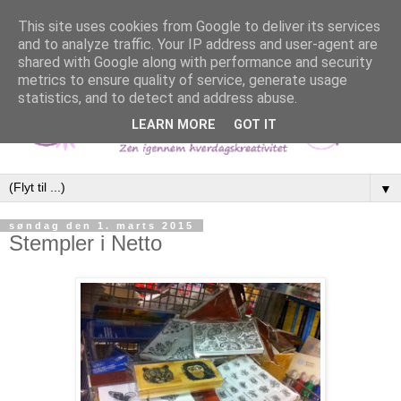
This site uses cookies from Google to deliver its services
and to analyze traffic. Your IP address and user-agent are
shared with Google along with performance and security
metrics to ensure quality of service, generate usage
statistics, and to detect and address abuse.
LEARN MORE
GOT IT
▼
søndag den 1. marts 2015
Stempler i Netto