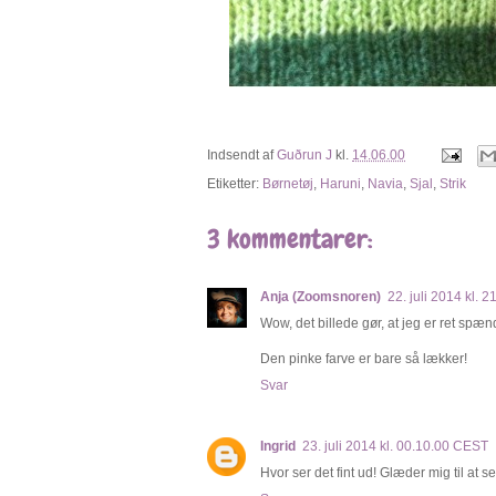
Indsendt af
Guðrun J
kl.
14.06.00
Etiketter:
Børnetøj
,
Haruni
,
Navia
,
Sjal
,
Strik
3 kommentarer:
Anja (Zoomsnoren)
22. juli 2014 kl. 
Wow, det billede gør, at jeg er ret spænd
Den pinke farve er bare så lækker!
Svar
Ingrid
23. juli 2014 kl. 00.10.00 CEST
Hvor ser det fint ud! Glæder mig til at se 