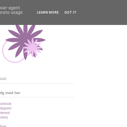
 user-agent
nerate usage
LEARN MORE
GOT IT
takt
ølg med her
cebook
stagram
nterest
velry
llow