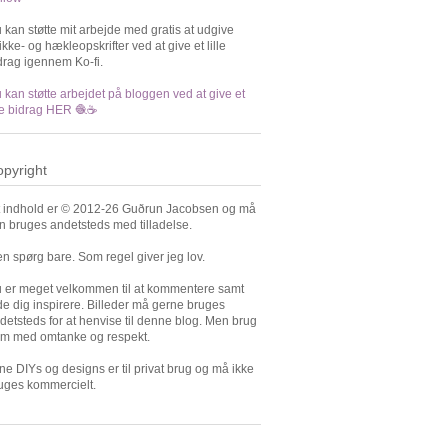
 kan støtte mit arbejde med gratis at udgive
rikke- og hækleopskrifter ved at give et lille
drag igennem Ko-fi.
 kan støtte arbejdet på bloggen ved at give et
lle bidrag HER 🧶☕️
pyright
t indhold er © 2012-26 Guðrun Jacobsen og må
n bruges andetsteds med tilladelse.
n spørg bare. Som regel giver jeg lov.
 er meget velkommen til at kommentere samt
de dig inspirere. Billeder må gerne bruges
detsteds for at henvise til denne blog. Men brug
m med omtanke og respekt.
ne DIYs og designs er til privat brug og må ikke
uges kommercielt.