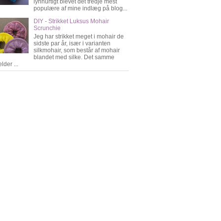
lynhurtigt blevet det tredje mest
populære af mine indlæg på blog...
DIY - Strikket Luksus Mohair
Scrunchie
Jeg har strikket meget i mohair de
sidste par år, især i varianten
silkmohair, som består af mohair
blandet med silke. Det samme
lder ...