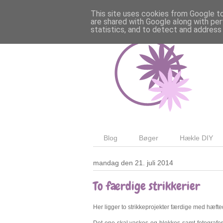
This site uses cookies from Google to 
are shared with Google along with per
statistics, and to detect and address
Blog
Bøger
Hækle DIY
mandag den 21. juli 2014
To færdige strikkerier
Her ligger to strikkeprojekter færdige med hæftede
Det ene skal vaskes og blokkes samt fotograferes