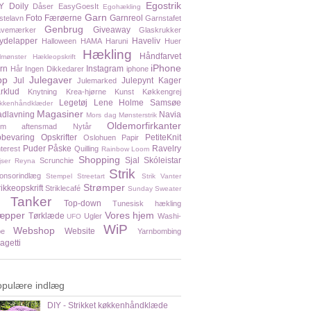
Egostrik
Y
Doily
Dåser
EasyGoesIt
Egohækling
Garn
Foto
Færøerne
Garnreol
stelavn
Garnstafet
Genbrug
Giveaway
vemærker
Glaskrukker
ydelapper
Haveliv
Halloween
HAMA
Haruni
Huer
Hækling
Håndfarvet
lmønster
Hækleopskrift
iPhone
rn
Instagram
Hår
Ingen Dikkedarer
iphone
pp
Julegaver
Jul
Julepynt
Kager
Julemarked
rklud
Knytning
Krea-hjørne
Kunst
Køkkengrej
Legetøj
Lene Holme Samsøe
kkenhåndklæder
Magasiner
dlavning
Navia
Mors dag
Mønsterstrik
Oldemorfirkanter
em aftensmad
Nytår
bevaring
Opskrifter
PetiteKnit
Oslohuen
Papir
Puder
Påske
Ravelry
nterest
Quilling
Rainbow Loom
Shopping
Sjal
Skóleistar
Scrunchie
jser
Reyna
Strik
onsorindlæg
Stempel
Streetart
Strik Vanter
Strømper
rikkeopskrift
Striklecafé
Sunday Sweater
Tanker
Top-down
Tunesisk hækling
æpper
Vores hjem
Tørklæde
Ugler
Washi-
UFO
WiP
Webshop
Website
pe
Yarnbombing
agetti
opulære indlæg
DIY - Strikket køkkenhåndklæde