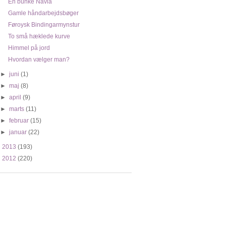
En bunke Navia
Gamle håndarbejdsbøger
Føroysk Bindingarmynstur
To små hæklede kurve
Himmel på jord
Hvordan vælger man?
►
juni
(1)
►
maj
(8)
►
april
(9)
►
marts
(11)
►
februar
(15)
►
januar
(22)
►
2013
(193)
►
2012
(220)