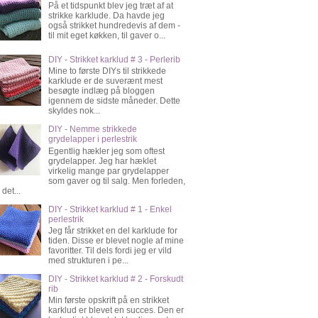
På et tidspunkt blev jeg træt af at
strikke karklude. Da havde jeg
også strikket hundredevis af dem -
til mit eget køkken, til gaver o...
DIY - Strikket karklud # 3 - Perlerib
Mine to første DIYs til strikkede
karklude er de suverænt mest
besøgte indlæg på bloggen
igennem de sidste måneder. Dette
skyldes nok...
DIY - Nemme strikkede
grydelapper i perlestrik
Egentlig hækler jeg som oftest
grydelapper. Jeg har hæklet
virkelig mange par grydelapper
som gaver og til salg. Men forleden,
 det...
DIY - Strikket karklud # 1 - Enkel
perlestrik
Jeg får strikket en del karklude for
tiden. Disse er blevet nogle af mine
favoritter. Til dels fordi jeg er vild
med strukturen i pe...
DIY - Strikket karklud # 2 - Forskudt
rib
Min første opskrift på en strikket
karklud er blevet en succes. Den er