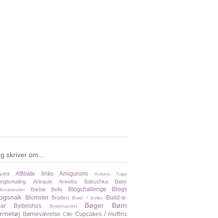
g skriver om...
Affiliate links
Amigurumi
vent
Ankers Trøje
sigtsmaling
Arlequin
Arwetta
Babushka
Baby
Blogchallenge
Blogs
Barbie
Bella
llonsweater
logsnak
Blomster
Build-a-
Broderi
Brød / boller
Bøger
Børn
ar
Bydelshus
Byttehandel
rnetøj
Børneværelse
Cupcakes / muffins
Cille