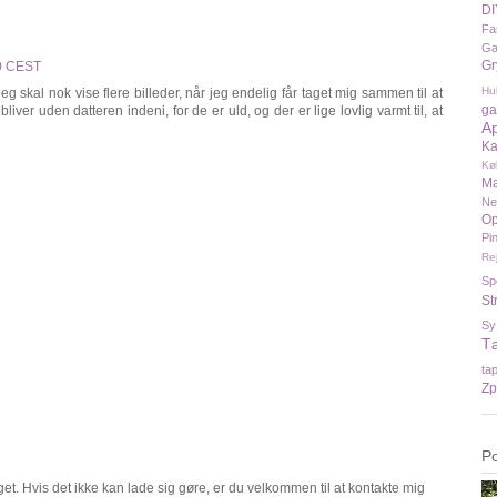
DI
Fa
Ga
Gr
00 CEST
Hu
jeg skal nok vise flere billeder, når jeg endelig får taget mig sammen til at
ga
iver uden datteren indeni, for de er uld, og der er lige lovlig varmt til, at
A
Ka
Kø
Ma
N
Op
Pi
Re
Sp
St
Sy
T
ta
Zp
P
t. Hvis det ikke kan lade sig gøre, er du velkommen til at kontakte mig