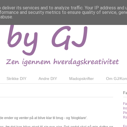
deliver its services and to analyze traffic. Your IP address and
formance and security metrics to ensure quality of service, ge
 abuse.
Strikke DIY
Andre DIY
Madopskrifter
Om GJ/Kon
F
Fa
In
Pi
Ra
 ender og venter på at blive klar til brug - og 'blogklare'.
Fo
, før det kan blive givet til sin nye ejer. Det andet skal på min datter og