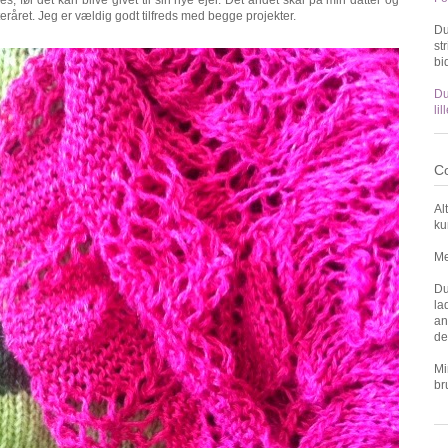
fteråret. Jeg er vældig godt tilfreds med begge projekter.
Du
st
bi
Du
li
Co
Al
ku
Me
Du
la
an
de
Mi
br