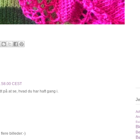
21.58.00 CEST
t på at se, hvad du har haft gang i.
Je
Ad
An
Ba
B
Be
flere billeder:-)
Bø