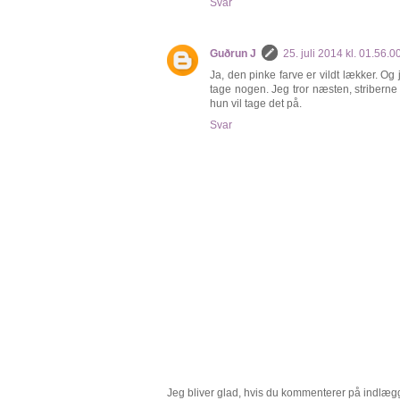
Svar
Guðrun J
25. juli 2014 kl. 01.56.
Ja, den pinke farve er vildt lækker. Og 
tage nogen. Jeg tror næsten, striberne bl
hun vil tage det på.
Svar
Jeg bliver glad, hvis du kommenterer på indlægge