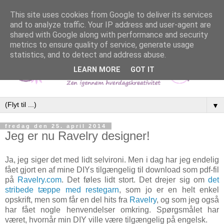
This site uses cookies from Google to deliver its services
and to analyze traffic. Your IP address and user-agent are
shared with Google along with performance and security
metrics to ensure quality of service, generate usage
statistics, and to detect and address abuse.
LEARN MORE
GOT IT
▼
fredag den 25. april 2014
Jeg er nu Ravelry designer!
Ja, jeg siger det med lidt selvironi. Men i dag har jeg endelig
fået gjort en af mine DIYs tilgængelig til download som pdf-fil
på
Ravelry.com
. Det føles lidt stort. Det drejer sig om
det
stribede tæppe med restegarn
, som jo er en helt enkel
opskrift, men som får en del hits fra
Ravelry
, og som jeg også
har fået nogle henvendelser omkring. Spørgsmålet har
været, hvornår min DIY ville være tilgængelig på engelsk.