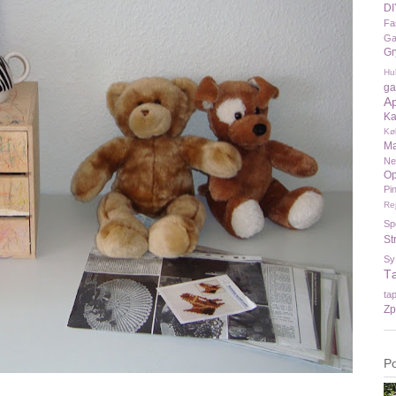
DI
Fa
Ga
Gr
Hu
ga
A
Ka
Kø
Ma
N
Op
Pi
Re
Sp
St
Sy
T
ta
Zp
P