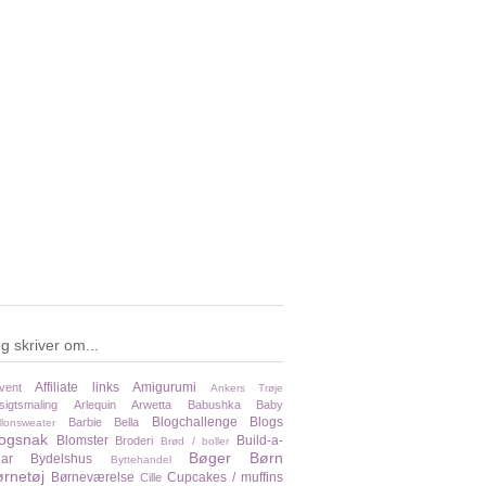
g skriver om...
Affiliate links
Amigurumi
vent
Ankers Trøje
sigtsmaling
Arlequin
Arwetta
Babushka
Baby
Blogchallenge
Blogs
Barbie
Bella
llonsweater
logsnak
Blomster
Build-a-
Broderi
Brød / boller
Bøger
Børn
ar
Bydelshus
Byttehandel
rnetøj
Børneværelse
Cupcakes / muffins
Cille