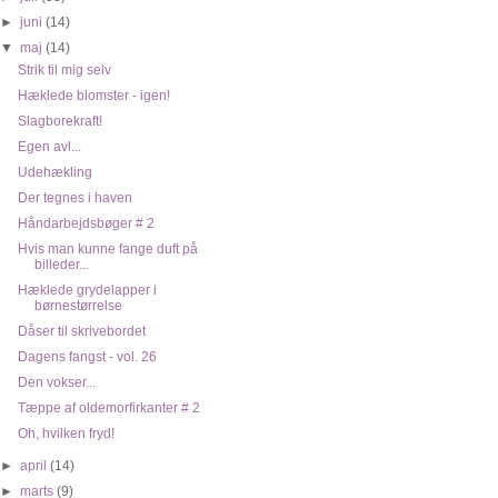
►
juni
(14)
▼
maj
(14)
Strik til mig selv
Hæklede blomster - igen!
Slagborekraft!
Egen avl...
Udehækling
Der tegnes i haven
Håndarbejdsbøger # 2
Hvis man kunne fange duft på
billeder...
Hæklede grydelapper i
børnestørrelse
Dåser til skrivebordet
Dagens fangst - vol. 26
Den vokser...
Tæppe af oldemorfirkanter # 2
Oh, hvilken fryd!
►
april
(14)
►
marts
(9)