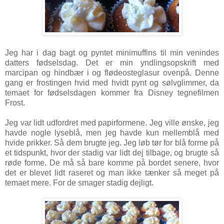
Jeg har i dag bagt og pyntet minimuffins til min venindes
datters fødselsdag. Det er min yndlings
opskrift med
marcipan og hindbær i og flødeosteglasur ovenpå. Denne
gang er frostingen hvid med hvidt pynt og sølvglimmer, da
temaet for fødselsdagen kommer fra Disney tegnefilmen
Frost.
Jeg var lidt udfordret med papirformene. Jeg ville ønske, jeg
havde nogle lyseblå, men jeg havde kun mellemblå med
hvide prikker. Så dem brugte jeg. Jeg løb tør for blå forme på
et tidspunkt, hvor der stadig var lidt dej tilbage, og brugte så
røde forme. De må så bare komme på bordet senere, hvor
det er blevet lidt raseret og man ikke tænker så meget på
temaet mere. For de smager stadig dejligt.