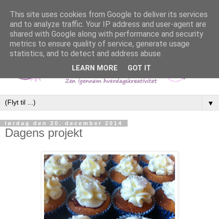
This site uses cookies from Google to deliver its services
and to analyze traffic. Your IP address and user-agent are
shared with Google along with performance and security
metrics to ensure quality of service, generate usage
statistics, and to detect and address abuse.
LEARN MORE
GOT IT
▼
lørdag den 20. december 2014
Dagens projekt