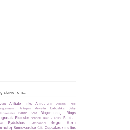
g skriver om...
Affiliate links
Amigurumi
vent
Ankers Trøje
sigtsmaling
Arlequin
Arwetta
Babushka
Baby
Blogchallenge
Blogs
Barbie
Bella
llonsweater
logsnak
Blomster
Build-a-
Broderi
Brød / boller
Bøger
Børn
ar
Bydelshus
Byttehandel
rnetøj
Børneværelse
Cupcakes / muffins
Cille