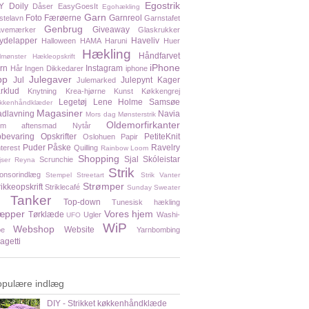
Egostrik
Y
Doily
Dåser
EasyGoesIt
Egohækling
Garn
Foto
Færøerne
Garnreol
stelavn
Garnstafet
Genbrug
Giveaway
vemærker
Glaskrukker
ydelapper
Haveliv
Halloween
HAMA
Haruni
Huer
Hækling
Håndfarvet
lmønster
Hækleopskrift
iPhone
rn
Instagram
Hår
Ingen Dikkedarer
iphone
pp
Julegaver
Jul
Julepynt
Kager
Julemarked
rklud
Knytning
Krea-hjørne
Kunst
Køkkengrej
Legetøj
Lene Holme Samsøe
kkenhåndklæder
Magasiner
dlavning
Navia
Mors dag
Mønsterstrik
Oldemorfirkanter
em aftensmad
Nytår
bevaring
Opskrifter
PetiteKnit
Oslohuen
Papir
Puder
Påske
Ravelry
nterest
Quilling
Rainbow Loom
Shopping
Sjal
Skóleistar
Scrunchie
jser
Reyna
Strik
onsorindlæg
Stempel
Streetart
Strik Vanter
Strømper
rikkeopskrift
Striklecafé
Sunday Sweater
Tanker
Top-down
Tunesisk hækling
æpper
Vores hjem
Tørklæde
Ugler
Washi-
UFO
WiP
Webshop
Website
pe
Yarnbombing
agetti
opulære indlæg
DIY - Strikket køkkenhåndklæde