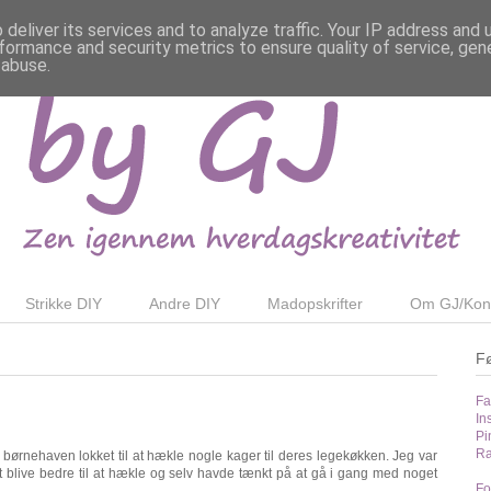
deliver its services and to analyze traffic. Your IP address and
formance and security metrics to ensure quality of service, ge
 abuse.
Strikke DIY
Andre DIY
Madopskrifter
Om GJ/Kon
F
Fa
In
Pi
Ra
 børnehaven lokket til at hækle nogle kager til deres legekøkken. Jeg var
t blive bedre til at hækle og selv havde tænkt på at gå i gang med noget
Fo