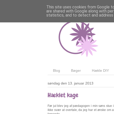
This site uses cookies from Google to 
are shared with Google along with per
statistics, and to detect and address
Blog
Bøger
Hækle DIY
søndag den 13. januar 2013
Hæklet kage
Før jul blev jeg af pædagogen i min søns stue i
ikke svær at overtale, da jeg har et ønske om a
lignende.