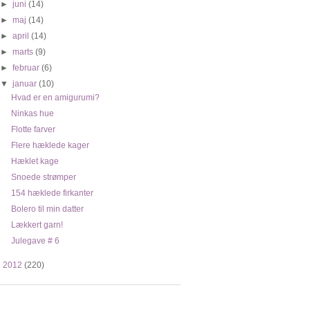
►
juni
(14)
►
maj
(14)
►
april
(14)
►
marts
(9)
►
februar
(6)
▼
januar
(10)
Hvad er en amigurumi?
Ninkas hue
Flotte farver
Flere hæklede kager
Hæklet kage
Snoede strømper
154 hæklede firkanter
Bolero til min datter
Lækkert garn!
Julegave # 6
►
2012
(220)