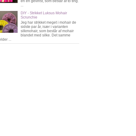
en én gevinst, som består af to ting.
...
DIY - Strikket Luksus Mohair
Scrunchie
Jeg har strikket meget i mohair de
sidste par år, især i varianten
silkmohair, som består af mohair
blandet med silke. Det samme
lder ...