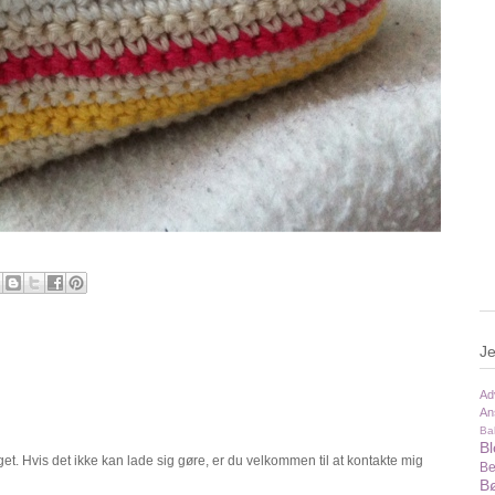
Je
Ad
An
Ba
B
t. Hvis det ikke kan lade sig gøre, er du velkommen til at kontakte mig
Be
Bø