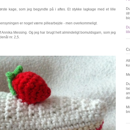
Du
rste kage, som jeg begyndte på i aftes. Et stykke lagkage med et lille
st
bi
mmensyningen er noget værre pillearbejde - men overkommeligt.
Du
li
f Annika Messing. Og jeg har brugt helt almindeligt bomuldsgarn, som jeg
enål nr. 2,5.
Co
Al
ku
Me
Du
la
an
de
Mi
br