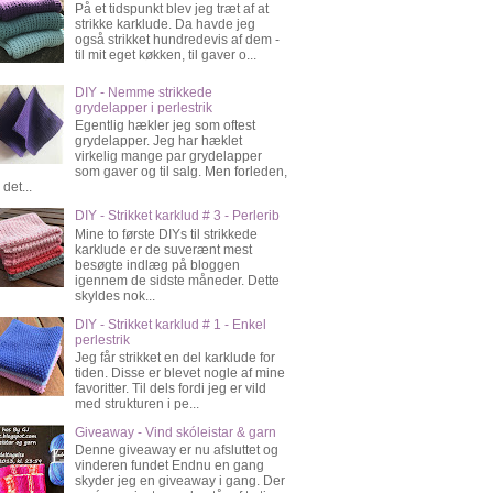
På et tidspunkt blev jeg træt af at
strikke karklude. Da havde jeg
også strikket hundredevis af dem -
til mit eget køkken, til gaver o...
DIY - Nemme strikkede
grydelapper i perlestrik
Egentlig hækler jeg som oftest
grydelapper. Jeg har hæklet
virkelig mange par grydelapper
som gaver og til salg. Men forleden,
 det...
DIY - Strikket karklud # 3 - Perlerib
Mine to første DIYs til strikkede
karklude er de suverænt mest
besøgte indlæg på bloggen
igennem de sidste måneder. Dette
skyldes nok...
DIY - Strikket karklud # 1 - Enkel
perlestrik
Jeg får strikket en del karklude for
tiden. Disse er blevet nogle af mine
favoritter. Til dels fordi jeg er vild
med strukturen i pe...
Giveaway - Vind skóleistar & garn
Denne giveaway er nu afsluttet og
vinderen fundet Endnu en gang
skyder jeg en giveaway i gang. Der