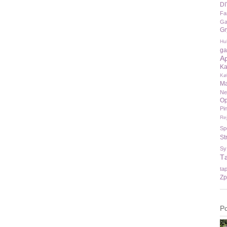
DI
Fa
Ga
Gr
Hu
ga
A
Ka
Kø
Ma
N
Op
Pi
Re
Sp
St
Sy
T
ta
Zp
P