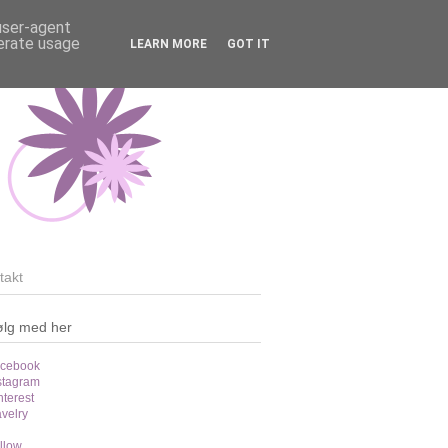
 user-agent
nerate usage
LEARN MORE
GOT IT
takt
ølg med her
cebook
stagram
nterest
velry
llow