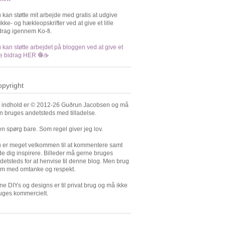
 kan støtte mit arbejde med gratis at udgive
rikke- og hækleopskrifter ved at give et lille
drag igennem Ko-fi.
 kan støtte arbejdet på bloggen ved at give et
lle bidrag HER 🧶☕️
pyright
t indhold er © 2012-26 Guðrun Jacobsen og må
n bruges andetsteds med tilladelse.
n spørg bare. Som regel giver jeg lov.
 er meget velkommen til at kommentere samt
de dig inspirere. Billeder må gerne bruges
detsteds for at henvise til denne blog. Men brug
m med omtanke og respekt.
ne DIYs og designs er til privat brug og må ikke
uges kommercielt.