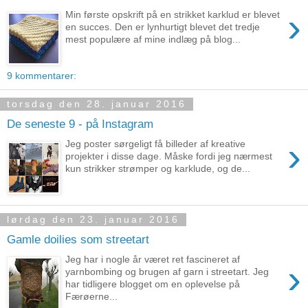
›
Min første opskrift på en strikket karklud er blevet
en succes. Den er lynhurtigt blevet det tredje
mest populære af mine indlæg på blog...
9 kommentarer:
torsdag den 28. januar 2016
De seneste 9 - på Instagram
›
Jeg poster sørgeligt få billeder af kreative
projekter i disse dage. Måske fordi jeg nærmest
kun strikker strømper og karklude, og de...
lørdag den 23. januar 2016
Gamle doilies som streetart
Jeg har i nogle år været ret fascineret af
›
yarnbombing og brugen af garn i streetart. Jeg
har tidligere blogget om en oplevelse på
Færøerne...