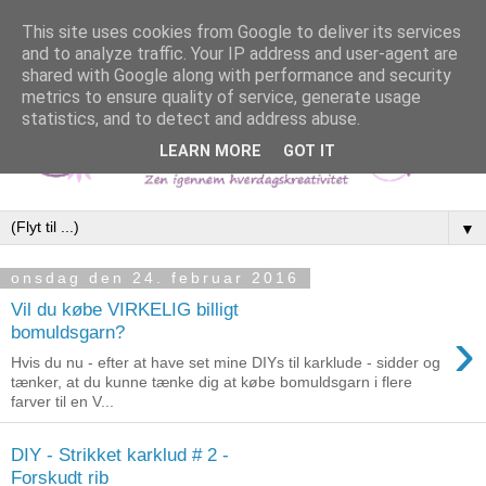
This site uses cookies from Google to deliver its services
and to analyze traffic. Your IP address and user-agent are
shared with Google along with performance and security
metrics to ensure quality of service, generate usage
statistics, and to detect and address abuse.
LEARN MORE
GOT IT
▼
onsdag den 24. februar 2016
Vil du købe VIRKELIG billigt
›
bomuldsgarn?
Hvis du nu - efter at have set mine DIYs til karklude - sidder og
tænker, at du kunne tænke dig at købe bomuldsgarn i flere
farver til en V...
DIY - Strikket karklud # 2 -
Forskudt rib