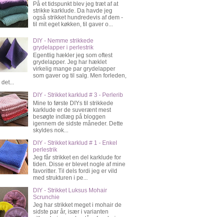
På et tidspunkt blev jeg træt af at
strikke karklude. Da havde jeg
også strikket hundredevis af dem -
til mit eget køkken, til gaver o...
DIY - Nemme strikkede
grydelapper i perlestrik
Egentlig hækler jeg som oftest
grydelapper. Jeg har hæklet
virkelig mange par grydelapper
som gaver og til salg. Men forleden,
 det...
DIY - Strikket karklud # 3 - Perlerib
Mine to første DIYs til strikkede
karklude er de suverænt mest
besøgte indlæg på bloggen
igennem de sidste måneder. Dette
skyldes nok...
DIY - Strikket karklud # 1 - Enkel
perlestrik
Jeg får strikket en del karklude for
tiden. Disse er blevet nogle af mine
favoritter. Til dels fordi jeg er vild
med strukturen i pe...
DIY - Strikket Luksus Mohair
Scrunchie
Jeg har strikket meget i mohair de
sidste par år, især i varianten