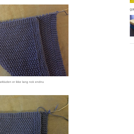
gæ
arkluden er ikke lang nok endnu