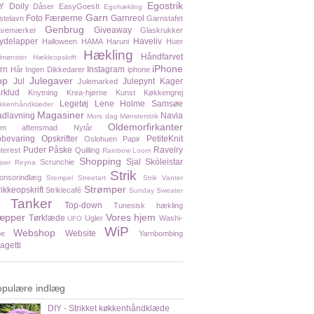
Egostrik
Y
Doily
Dåser
EasyGoesIt
Egohækling
Garn
Foto
Færøerne
Garnreol
stelavn
Garnstafet
Genbrug
Giveaway
vemærker
Glaskrukker
ydelapper
Haveliv
Halloween
HAMA
Haruni
Huer
Hækling
Håndfarvet
lmønster
Hækleopskrift
iPhone
rn
Instagram
Hår
Ingen Dikkedarer
iphone
pp
Julegaver
Jul
Julepynt
Kager
Julemarked
rklud
Knytning
Krea-hjørne
Kunst
Køkkengrej
Legetøj
Lene Holme Samsøe
kkenhåndklæder
Magasiner
dlavning
Navia
Mors dag
Mønsterstrik
Oldemorfirkanter
em aftensmad
Nytår
bevaring
Opskrifter
PetiteKnit
Oslohuen
Papir
Puder
Påske
Ravelry
nterest
Quilling
Rainbow Loom
Shopping
Sjal
Skóleistar
Scrunchie
jser
Reyna
Strik
onsorindlæg
Stempel
Streetart
Strik Vanter
Strømper
rikkeopskrift
Striklecafé
Sunday Sweater
Tanker
Top-down
Tunesisk hækling
æpper
Vores hjem
Tørklæde
Ugler
Washi-
UFO
WiP
Webshop
Website
pe
Yarnbombing
agetti
opulære indlæg
DIY - Strikket køkkenhåndklæde