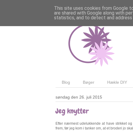
This site uses cookies from Google to 
are shared with Google along with per
statistics, and to detect and address
Blog
Bøger
Hækle DIY
søndag den 26. juli 2015
Jeg knytter
Efter nærmest udelukkende at have strikket og hæ
frem, før jeg kom i tanker om, at et broderi jo ska