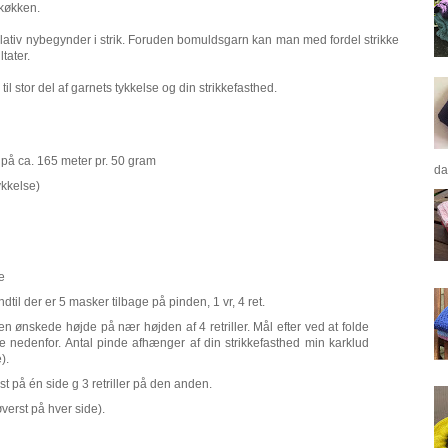
 køkken.
relativ nybegynder i strik. Foruden bomuldsgarn kan man med fordel strikke
tater.
l stor del af garnets tykkelse og din strikkefasthed.
å ca. 165 meter pr. 50 gram
da
ykkelse)
de
* indtil der er 5 masker tilbage på pinden, 1 vr, 4 ret.
n ønskede højde på nær højden af 4 retriller. Mål efter ved at folde
e nedenfor. Antal pinde afhænger af din strikkefasthed min karklud
).
verst på én side g 3 retriller på den anden.
 øverst på hver side).