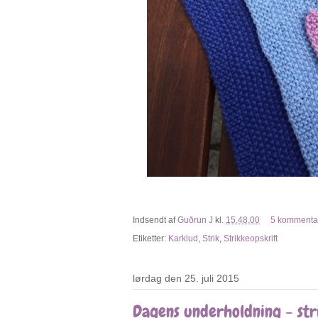
Indsendt af
Guðrun J
kl.
15.48.00
5 kommenta
Etiketter:
Karklud
,
Strik
,
Strikkeopskrift
lørdag den 25. juli 2015
Dagens underholdning - str