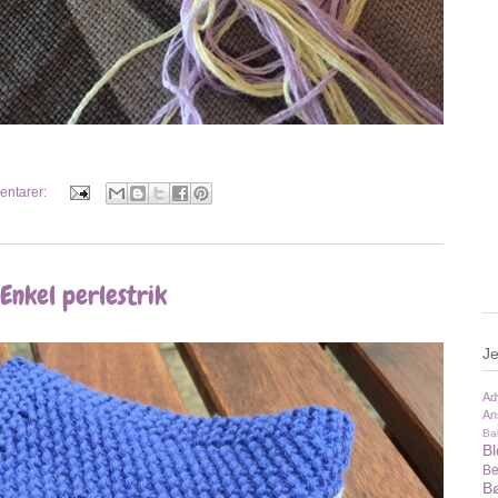
entarer:
 Enkel perlestrik
Je
Ad
An
Ba
B
Be
Bø