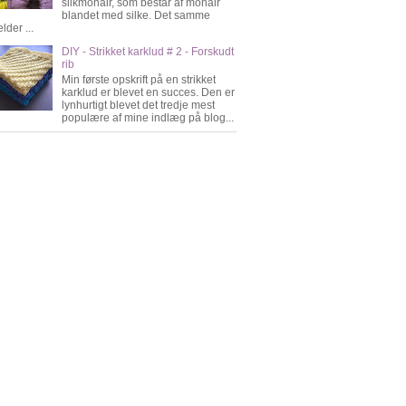
silkmohair, som består af mohair
blandet med silke. Det samme
lder ...
DIY - Strikket karklud # 2 - Forskudt
rib
Min første opskrift på en strikket
karklud er blevet en succes. Den er
lynhurtigt blevet det tredje mest
populære af mine indlæg på blog...