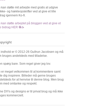
 kan støtte mit arbejde med gratis at udgive
rikke- og hækleopskrifter ved at give et lille
drag igennem Ko-fi.
 kan støtte arbejdet på bloggen ved at give et
lle bidrag HER 🧶☕️
pyright
t indhold er © 2012-26 Guðrun Jacobsen og må
n bruges andetsteds med tilladelse.
n spørg bare. Som regel giver jeg lov.
 er meget velkommen til at kommentere samt
de dig inspirere. Billeder må gerne bruges
detsteds for at henvise til denne blog. Men brug
m med omtanke og respekt.
ne DIYs og designs er til privat brug og må ikke
uges kommercielt.