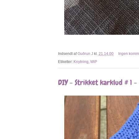
Indsendt af
Guðrun J
kl.
21.14.00
Ingen komm
Etiketter:
Knytning
,
WiP
DIY - Strikket karklud # 1 -