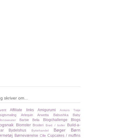
g skriver om...
Affiliate links
Amigurumi
vent
Ankers Trøje
sigtsmaling
Arlequin
Arwetta
Babushka
Baby
Blogchallenge
Blogs
Barbie
Bella
llonsweater
logsnak
Blomster
Build-a-
Broderi
Brød / boller
Bøger
Børn
ar
Bydelshus
Byttehandel
rnetøj
Børneværelse
Cupcakes / muffins
Cille