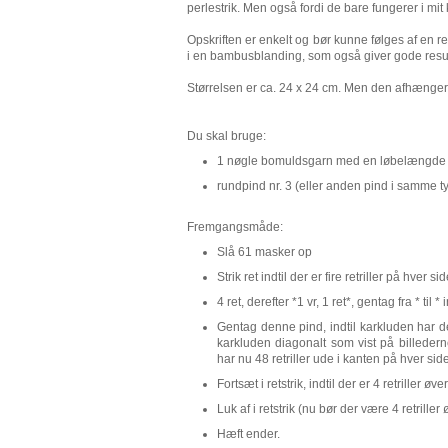
perlestrik. Men også fordi de bare fungerer i mit
Opskriften er enkelt og bør kunne følges af en 
i en bambusblanding, som også giver gode resul
Størrelsen er ca. 24 x 24 cm. Men den afhænger ti
Du skal bruge:
1 nøgle bomuldsgarn med en løbelængde p
rundpind nr. 3 (eller anden pind i samme t
Fremgangsmåde:
Slå 61 masker op
Strik ret indtil der er fire retriller på hver si
4 ret, derefter *1 vr, 1 ret*, gentag fra * til 
Gentag denne pind, indtil karkluden har de
karkluden diagonalt som vist på billedern
har nu 48 retriller ude i kanten på hver side
Fortsæt i retstrik, indtil der er 4 retriller ø
Luk af i retstrik (nu bør der være 4 retriller
Hæft ender.