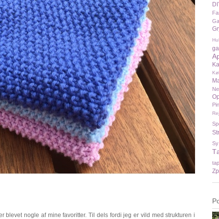
DI
Fa
Ga
Gr
Hu
ga
A
Ka
Kø
Ma
N
Op
Pi
Re
Sp
St
Sy
T
ta
Zp
P
r blevet nogle af mine favoritter. Til dels fordi jeg er vild med strukturen i