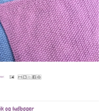
rer:
ik og lydbøger