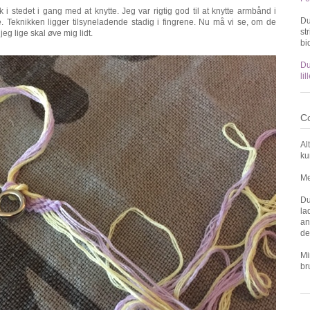
i stedet i gang med at knytte. Jeg var rigtig god til at knytte armbånd i
Du
. Teknikken ligger tilsyneladende stadig i fingrene. Nu må vi se, om de
st
g lige skal øve mig lidt.
bi
Du
li
Co
Al
ku
Me
Du
la
an
de
Mi
br