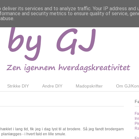
deliver its services and to analyze traffic. Your IP address and
formance and security metrics to ensure quality of service, ge
 abuse.
Strikke DIY
Andre DIY
Madopskrifter
Om GJ/Kon
F
Fa
In
Pi
Ra
klet i lang tid, fik jeg i dag lyst til at brodere. Så jeg fandt brodergarn
l planlægges - i hvert fald en lille smule.
Fo