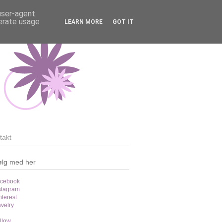
 user-agent
nerate usage
LEARN MORE
GOT IT
takt
ølg med her
cebook
stagram
nterest
velry
llow