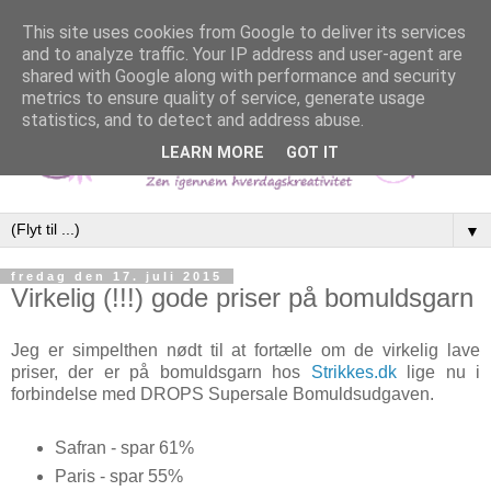
This site uses cookies from Google to deliver its services
and to analyze traffic. Your IP address and user-agent are
shared with Google along with performance and security
metrics to ensure quality of service, generate usage
statistics, and to detect and address abuse.
LEARN MORE
GOT IT
▼
fredag den 17. juli 2015
Virkelig (!!!) gode priser på bomuldsgarn
Jeg er simpelthen nødt til at fortælle om de virkelig lave
priser, der er på bomuldsgarn hos
Strikkes.dk
lige nu i
forbindelse med DROPS Supersale Bomuldsudgaven.
Safran - spar 61%
Paris - spar 55%