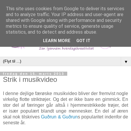
This site uses cookies from Google to deliver its services
and to analyze traffic. Your IP address and user-agent are
shared with Google along with performance and security
metrics to ensure quality of service, generate usage
statistics, and to detect and address abuse.
LEARN MORE
GOT IT
▼
fredag den 15. marts 2013
Strik i musikvideo
I denne dejlige færøske musikvideo bliver der fremvist nogle
virkelig flotte striktrøjer. Og det er ikke bare en gimmick. En
stor del af færinger går altså i hjemmestrikkede trøjer, det
er især populært blandt unge mennesker. En del af æren
skal nok tilskrives
Guðrun & Guðrun
s popularitet indenfor de
seneste år.