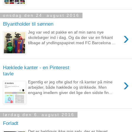
onsdag den 24. august 2016
Blyantholder til sønnen
›
Jeg var ved at pakke en af min søns nye
skolebøger ind i dag. Og da der var en firkant
tilbage af yndlingspapiret med FC Barcelona ...
Hæklede kanter - en Pinterest
tavle
›
Egentlig er jeg ofte glad for rå kanter på mine
arbejder, både hæklede og strikkede. Men
engang imellem giver det lige den sidste fin...
lørdag den 6. august 2016
Forladt
Det er heldigvis ikke mig selv, der er blevet