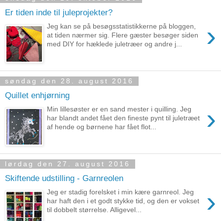
Er tiden inde til juleprojekter?
›
Jeg kan se på besøgsstatistikkerne på bloggen,
at tiden nærmer sig. Flere gæster besøger siden
med DIY for hæklede juletræer og andre j...
søndag den 28. august 2016
Quillet enhjørning
›
Min lillesøster er en sand mester i quilling. Jeg
har blandt andet fået den fineste pynt til juletræet
af hende og børnene har fået flot...
lørdag den 27. august 2016
Skiftende udstilling - Garnreolen
›
Jeg er stadig forelsket i min kære garnreol. Jeg
har haft den i et godt stykke tid, og den er vokset
til dobbelt størrelse. Alligevel...