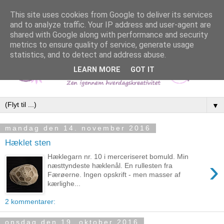
This site uses cookies from Google to deliver its services
and to analyze traffic. Your IP address and user-agent are
shared with Google along with performance and security
metrics to ensure quality of service, generate usage
statistics, and to detect and address abuse.
LEARN MORE
GOT IT
▼
mandag den 14. november 2016
Hæklet sten
Hæklegarn nr. 10 i merceriseret bomuld. Min
›
næsttyndeste hæklenål. En rullesten fra
Færøerne. Ingen opskrift - men masser af
kærlighe...
2 kommentarer:
onsdag den 19. oktober 2016