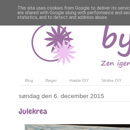
This site uses cookies from Google to deliver its servi
are shared with Google along with performance and secu
statistics, and to detect and address abuse.
Blog
Bøger
Hækle DIY
Strikke DIY
søndag den 6. december 2015
Julekrea