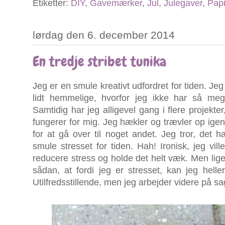
Etiketter:
DIY
,
Gavemærker
,
Jul
,
Julegaver
,
Papi
lørdag den 6. december 2014
En tredje stribet tunika
Jeg er en smule kreativt udfordret for tiden. Je
lidt hemmelige, hvorfor jeg ikke har så me
Samtidig har jeg alligevel gang i flere projekt
fungerer for mig. Jeg hækler og trævler op igen, 
for at gå over til noget andet. Jeg tror, de
smule stresset for tiden. Hah! Ironisk, jeg vill
reducere stress og holde det helt væk. Men lig
sådan, at fordi jeg er stresset, kan jeg heller 
Utilfredsstillende, men jeg arbejder videre på s