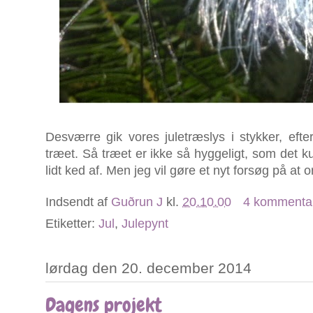
Desværre gik vores juletræslys i stykker, ef
træet. Så træet er ikke så hyggeligt, som det k
lidt ked af. Men jeg vil gøre et nyt forsøg på at o
Indsendt af
Guðrun J
kl.
20.10.00
4 kommenta
Etiketter:
Jul
,
Julepynt
lørdag den 20. december 2014
Dagens projekt