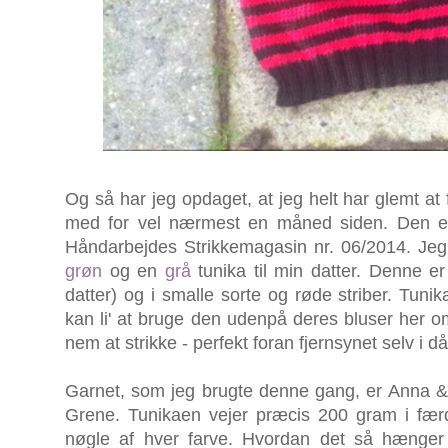
Og så har jeg opdaget, at jeg helt har glemt at 
med for vel nærmest en måned siden. Den er s
Håndarbejdes Strikkemagasin nr. 06/2014. Jeg h
grøn
og en
grå
tunika til min datter. Denne e
datter) og i smalle sorte og røde striber. Tuni
kan li' at bruge den udenpå deres bluser her o
nem at strikke - perfekt foran fjernsynet selv i då
Garnet, som jeg brugte denne gang, er Anna &
Grene. Tunikaen vejer præcis 200 gram i færd
nøgle af hver farve. Hvordan det så hænger