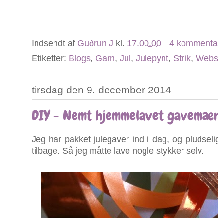
Indsendt af
Guðrun J
kl.
17.00.00
4 kommenta
Etiketter:
Blogs
,
Garn
,
Jul
,
Julepynt
,
Strik
,
Webs
tirsdag den 9. december 2014
DIY - Nemt hjemmelavet gavemæ
Jeg har pakket julegaver ind i dag, og pludsel
tilbage. Så jeg måtte lave nogle stykker selv.