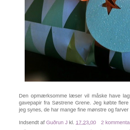
Den opmærksomme læser vil måske have lagt 
gavepapir fra Søstrene Grene. Jeg købte flere 
jeg synes, de har mange fine mønstre og farver i
Indsendt af
Guðrun J
kl.
17.23.00
2 kommenta