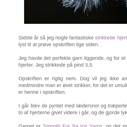
Sidste år så jeg nogle fantastiske
strikkede hje
lyst til at prøve opskriften lige siden.
Jeg havde det perfekte garn liggende, og for et
hjerter. Jeg strikkede på pind 3,5.
Opskriften er rigtig nem. Dog vil jeg ikke an
medmindre man er øvet strikker, for det er umul
er henne i opskriften.
I går blev de pyntet med lædersnor og træperler 
to af hjerterne givet videre i går, og de gjorde 
Garnet er
Smooth Fur fra Ice Yarns
, og det e