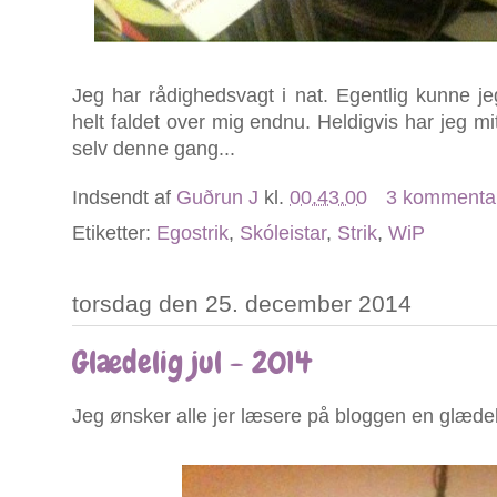
Jeg har rådighedsvagt i nat. Egentlig kunne j
helt faldet over mig endnu. Heldigvis har jeg mit
selv denne gang...
Indsendt af
Guðrun J
kl.
00.43.00
3 kommenta
Etiketter:
Egostrik
,
Skóleistar
,
Strik
,
WiP
torsdag den 25. december 2014
Glædelig jul - 2014
Jeg ønsker alle jer læsere på bloggen en glædeli