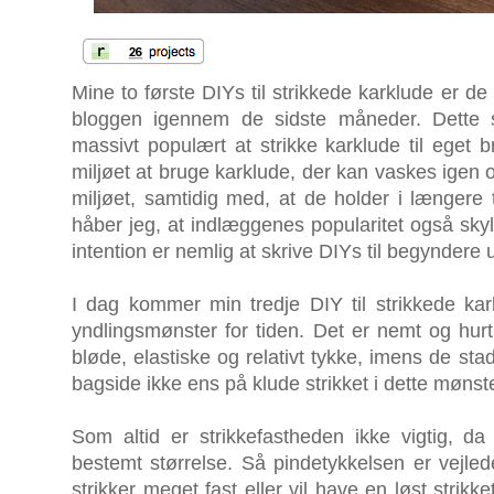
Mine to første DIYs til strikkede karklude er 
bloggen igennem de sidste måneder. Dette s
massivt populært at strikke karklude til eget br
miljøet at bruge karklude, der kan vaskes igen o
miljøet, samtidig med, at de holder i længere
håber jeg, at indlæggenes popularitet også sky
intention er nemlig at skrive DIYs til begyndere 
I dag kommer min tredje DIY til strikkede kark
yndlingsmønster for tiden. Det er nemt og hurti
bløde, elastiske og relativt tykke, imens de st
bagside ikke ens på klude strikket i dette mønste
Som altid er strikkefastheden ikke vigtig, d
bestemt størrelse. Så pindetykkelsen er vejle
strikker meget fast eller vil have en løst strikk