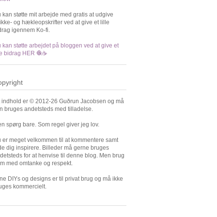
 kan støtte mit arbejde med gratis at udgive
rikke- og hækleopskrifter ved at give et lille
drag igennem Ko-fi.
 kan støtte arbejdet på bloggen ved at give et
lle bidrag HER 🧶☕️
pyright
t indhold er © 2012-26 Guðrun Jacobsen og må
n bruges andetsteds med tilladelse.
n spørg bare. Som regel giver jeg lov.
 er meget velkommen til at kommentere samt
de dig inspirere. Billeder må gerne bruges
detsteds for at henvise til denne blog. Men brug
m med omtanke og respekt.
ne DIYs og designs er til privat brug og må ikke
uges kommercielt.