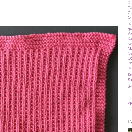
DI
Fa
Ga
Gr
Hu
ga
A
Ka
Kø
Ma
N
Op
Pi
Re
Sp
St
Sy
T
ta
Zp
P