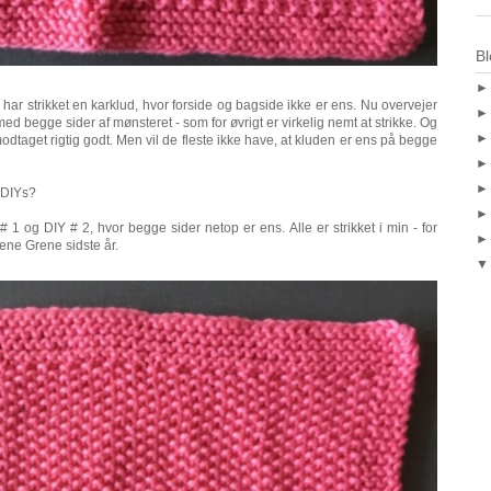
Bl
har strikket en karklud, hvor forside og bagside ikke er ens. Nu overvejer
 med begge sider af mønsteret - som for øvrigt er virkelig nemt at strikke. Og
modtaget rigtig godt. Men vil de fleste ikke have, at kluden er ens på begge
 DIYs?
 # 1 og DIY # 2, hvor begge sider netop er ens. Alle er strikket i min - for
rene Grene sidste år.