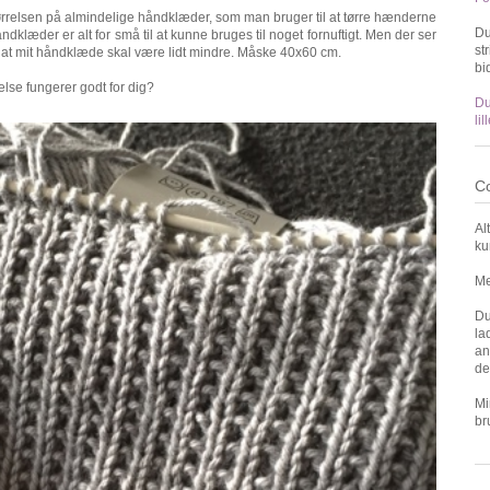
 størrelsen på almindelige håndklæder, som man bruger til at tørre hænderne
Du
klæder er alt for små til at kunne bruges til noget fornuftigt. Men der ser
st
ker, at mit håndklæde skal være lidt mindre. Måske 40x60 cm.
bi
lse fungerer godt for dig?
Du
li
Co
Al
ku
Me
Du
la
an
de
Mi
br