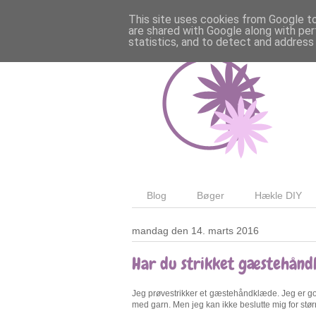
This site uses cookies from Google to 
are shared with Google along with per
statistics, and to detect and address
Blog
Bøger
Hækle DIY
mandag den 14. marts 2016
Har du strikket gæstehån
Jeg prøvestrikker et gæstehåndklæde. Jeg er go
med garn. Men jeg kan ikke beslutte mig for stør