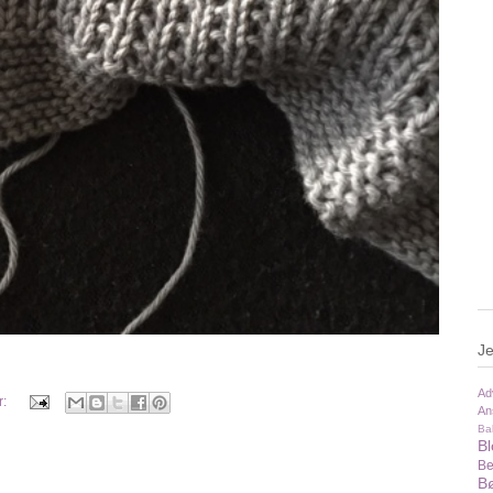
Je
Ad
r:
An
Ba
B
Be
Bø