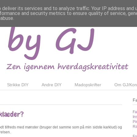
deliver its services and to analyze traffic. Your IP address and
formance and security metrics to ensure quality of service, ge
 abuse.
Strikke DIY
Andre DIY
Madopskrifter
Om GJ/Kon
F
dklæder?
Fa
In
Pi
Ra
dt tilfreds med mønster (bruger det samme som på min sidste karklud) og
relsen.
Fo