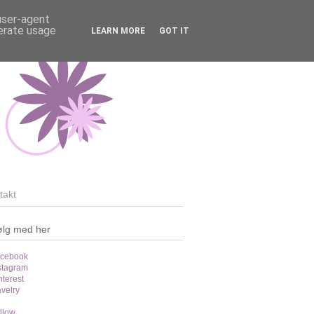
 user-agent
nerate usage
LEARN MORE
GOT IT
takt
ølg med her
cebook
stagram
nterest
velry
llow