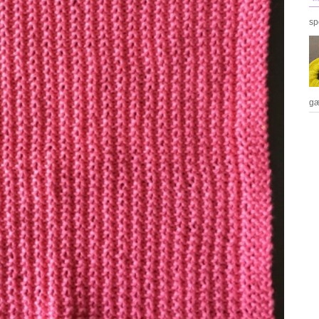
sp
gæ