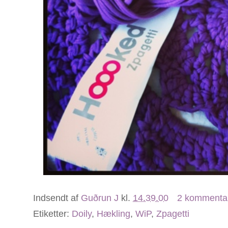
Indsendt af
Guðrun J
kl.
14.39.00
2 kommenta
Etiketter:
Doily
,
Hækling
,
WiP
,
Zpagetti