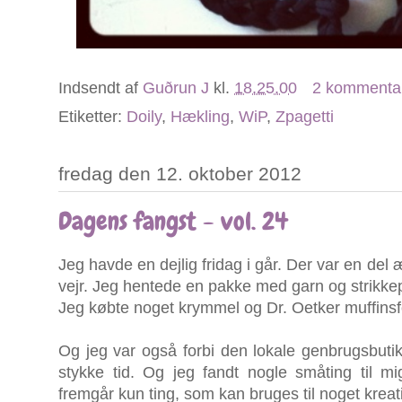
Indsendt af
Guðrun J
kl.
18.25.00
2 kommenta
Etiketter:
Doily
,
Hækling
,
WiP
,
Zpagetti
fredag den 12. oktober 2012
Dagens fangst - vol. 24
Jeg havde en dejlig fridag i går. Der var en del ær
vejr. Jeg hentede en pakke med garn og strikke
Jeg købte noget krymmel og Dr. Oetker muffinsf
Og jeg var også forbi den lokale genbrugsbutik,
stykke tid. Og jeg fandt nogle småting til m
fremgår kun ting, som kan bruges til noget kreati