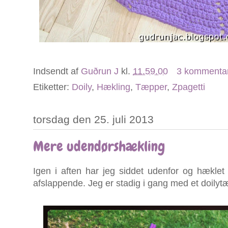
Indsendt af
Guðrun J
kl.
11.59.00
3 kommenta
Etiketter:
Doily
,
Hækling
,
Tæpper
,
Zpagetti
torsdag den 25. juli 2013
Mere udendørshækling
Igen i aften har jeg siddet udenfor og hæklet s
afslappende. Jeg er stadig i gang med et doily