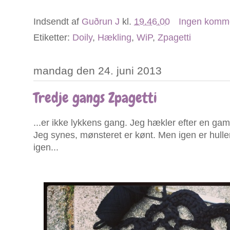
Indsendt af
Guðrun J
kl.
19.46.00
Ingen komm
Etiketter:
Doily
,
Hækling
,
WiP
,
Zpagetti
mandag den 24. juni 2013
Tredje gangs Zpagetti
...er ikke lykkens gang. Jeg hækler efter en gam
Jeg synes, mønsteret er kønt. Men igen er huller
igen...