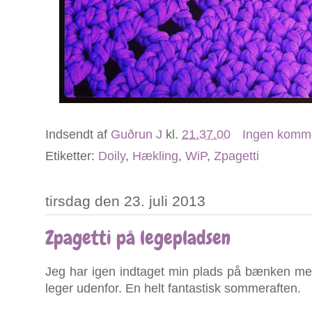
Indsendt af
Guðrun J
kl.
21.37.00
Ingen komm
Etiketter:
Doily
,
Hækling
,
WiP
,
Zpagetti
tirsdag den 23. juli 2013
Zpagetti på legepladsen
Jeg har igen indtaget min plads på bænken me
leger udenfor. En helt fantastisk sommeraften.