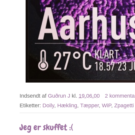
Indsendt af
Guðrun J
kl.
19.06.00
2 kommenta
Etiketter:
Doily
,
Hækling
,
Tæpper
,
WiP
,
Zpagetti
Jeg er skuffet :(