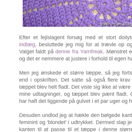
Efter et fejlslagent forsøg med et stort do
indlæg
, besluttede jeg mig for at trævle op o
Valget faldt på
denne fra Yarnfreak
. Mønstret e
og det er nemmere at justere i forhold til egen 
Men jeg ønskede et større tæppe, så jeg fort
end i opskriften. Det satte så også flere kra
tæppet blev helt fladt. Det viste sig ikke at vær
mine udtagninger, og tæppet blev pænt fladt. 
har haft det liggende på gulvet i et par uger og 
Desuden undlod jeg at hækle den bølgede kant, f
feminint og 'blondet' i udtrykket. Dermed slap j
kanten til at passe til et tæppe i denne størr