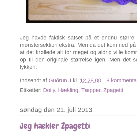
Jeg havde faktisk satset på et endnu størr
mønstersektion ekstra. Men da det kom ned på gul
at det krøllede alt for meget og aldrig ville kom
op til den originale størrelse igen. Men det se
lykken.
Indsendt af
Guðrun J
kl.
12.28.00
8 kommenta
Etiketter:
Doily
,
Hækling
,
Tæpper
,
Zpagetti
søndag den 21. juli 2013
Jeg hækler Zpagetti