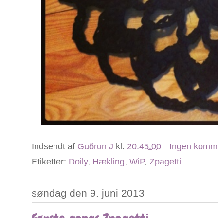
Indsendt af
Guðrun J
kl.
20.45.00
Ingen komm
Etiketter:
Doily
,
Hækling
,
WiP
,
Zpagetti
søndag den 9. juni 2013