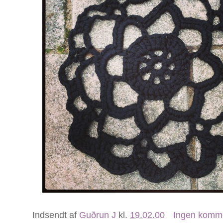
Indsendt af
Guðrun J
kl.
19.02.00
Ingen komm