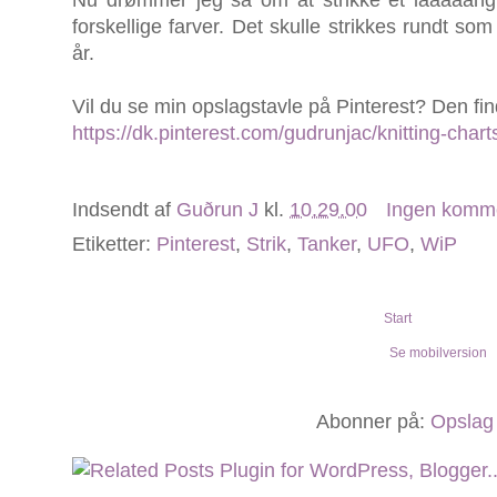
Nu drømmer jeg så om at strikke et laaaaangt
forskellige farver. Det skulle strikkes rundt so
år.
Vil du se min opslagstavle på Pinterest? Den find
https://dk.pinterest.com/gudrunjac/knitting-chart
Indsendt af
Guðrun J
kl.
10.29.00
Ingen komm
Etiketter:
Pinterest
,
Strik
,
Tanker
,
UFO
,
WiP
Start
Se mobilversion
Abonner på:
Opslag