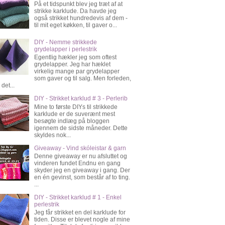
På et tidspunkt blev jeg træt af at
strikke karklude. Da havde jeg
også strikket hundredevis af dem -
til mit eget køkken, til gaver o...
DIY - Nemme strikkede
grydelapper i perlestrik
Egentlig hækler jeg som oftest
grydelapper. Jeg har hæklet
virkelig mange par grydelapper
som gaver og til salg. Men forleden,
 det...
DIY - Strikket karklud # 3 - Perlerib
Mine to første DIYs til strikkede
karklude er de suverænt mest
besøgte indlæg på bloggen
igennem de sidste måneder. Dette
skyldes nok...
Giveaway - Vind skóleistar & garn
Denne giveaway er nu afsluttet og
vinderen fundet Endnu en gang
skyder jeg en giveaway i gang. Der
en én gevinst, som består af to ting.
...
DIY - Strikket karklud # 1 - Enkel
perlestrik
Jeg får strikket en del karklude for
tiden. Disse er blevet nogle af mine