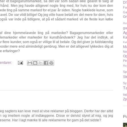
t her et bagegarumsmarked, så det var som sådan ikke gearet til salg af
DI
orhånd. Men jeg havde alligevel nogle ting med, for hvis nu der kom den
Fa
klede ting på samme marked for et par år siden. Nogle hæklede kurve, som
Ga
 lavet. De var vildt billige! Og jeg ville have betalt en del mere for dem, hvis
Gr
 også var inde på tidligere, at på et sådant marked vil de fleste kun købe
Hu
ga
A
g af dine hjemmelavede ting på markeder? Bagagerumsmarkeder eller
emarkeder eller markeder for kunsthåndværk? Jeg har det indtryk, at
Ka
 flere kunder, som også er villige til at betale. Og det giver jo fuldstændig
Kø
 koster mere end almindeligt genbrug. Men er det alligevel lykkedes dig at
Ma
e erfaringer?
N
Op
Pi
entarer:
Re
Sp
St
Sy
T
ta
Zp
jeg sagtens kan leve med at vise reklamer på bloggen. Derfor har der altid
n og imellem nogle af indlæggene. Disse er delvist styret af mig, og jeg
P
 læserne. Har I lagt mærke til alle reklamerne for garn på det sidste?