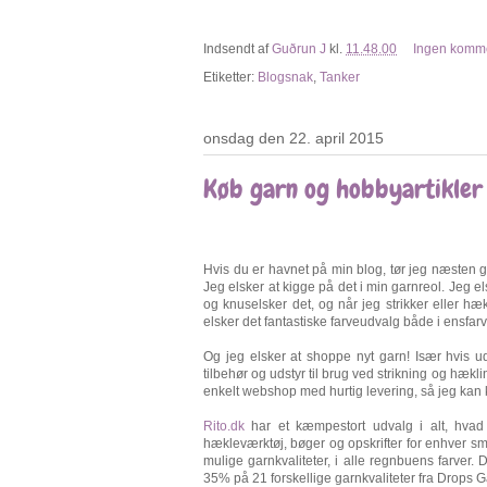
Indsendt af
Guðrun J
kl.
11.48.00
Ingen komm
Etiketter:
Blogsnak
,
Tanker
onsdag den 22. april 2015
Køb garn og hobbyartikler 
Hvis du er havnet på min blog, tør jeg næsten ga
Jeg elsker at kigge på det i min garnreol. Jeg 
og knuselsker det, og når jeg strikker eller hæk
elsker det fantastiske farveudvalg både i ensfarv
Og jeg elsker at shoppe nyt garn! Især hvis ud
tilbehør og udstyr til brug ved strikning og hæklin
enkelt webshop med hurtig levering, så jeg kan
Rito.dk
har et kæmpestort udvalg i alt, hvad 
hækleværktøj, bøger og opskrifter for enhver sma
mulige garnkvaliteter, i alle regnbuens farver
35% på 21 forskellige garnkvaliteter fra Drops G