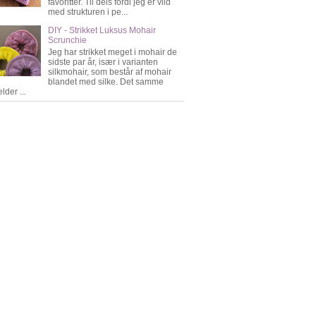
favoritter. Til dels fordi jeg er vild
med strukturen i pe...
DIY - Strikket Luksus Mohair
Scrunchie
Jeg har strikket meget i mohair de
sidste par år, især i varianten
silkmohair, som består af mohair
blandet med silke. Det samme
lder ...