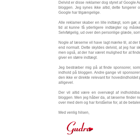
Delvist er disse reklamer dog styret af Google Ad
bloggen. Jeg synes ikke altid, dette fungerer 
Google har tilgængelige.
Alle reklamer skaber en lille indtægt, som gør,
tid at kunne få yderligere indtægter og måske
Selvfølgelig, ud over den personlige glæde, so
Nogle af læserne vil have lagt mærke til, at der
end normalt. Dette skyldes delvist, at jeg har 
men også, at der har været mulighed for at find
giver en større indtægt.
Jeg bestræber mig på at finde sponsorer, som 
indhold på bloggen. Andre gange vil sponsorerne
den ikke er direkte relevant for hovedindholdet
alligevel.
Der vil altid være en overvægt af indholdsb
bloggen. Men jeg håber da, at læserne finder no
over med dem og har forståelse for, at de betaler f
Med venlig hilsen,