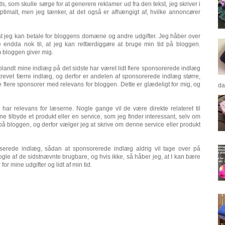
s, som skulle sørge for at generere reklamer ud fra den tekst, jeg skriver i
optimalt, men jeg tænker, at det også er afhængigt af, hvilke annoncører
 at jeg kan betale for bloggens domæne og andre udgifter. Jeg håber over
 endda nok til, at jeg kan retfærdiggøre at bruge min tid på bloggen.
m bloggen giver mig.
 blandt mine indlæg på det sidste har været lidt flere sponsorerede indlæg
skrevet færre indlæg, og derfor er andelen af sponsorerede indlæg større,
e flere sponsorer med relevans for bloggen. Dette er glædeligt for mig, og
da
har relevans for læserne. Nogle gange vil de være direkte relateret til
 tilbyde et produkt eller en service, som jeg finder interessant, selv om
 på bloggen, og derfor vælger jeg at skrive om denne service eller produkt
aserede indlæg, sådan at sponsorerede indlæg aldrig vil tage over på
gle af de sidstnævnte brugbare, og hvis ikke, så håber jeg, at I kan bære
or mine udgifter og lidt af min tid.