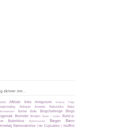
g skriver om...
Affiliate links
Amigurumi
vent
Ankers Trøje
sigtsmaling
Arlequin
Arwetta
Babushka
Baby
Blogchallenge
Blogs
Barbie
Bella
llonsweater
logsnak
Blomster
Build-a-
Broderi
Brød / boller
Bøger
Børn
ar
Bydelshus
Byttehandel
rnetøj
Børneværelse
Cupcakes / muffins
Cille