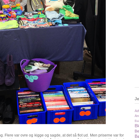
Je
Ad
An
Ba
B
Be
 Flere var ovre og kigge og sagde, at det så flot ud. Men priserne var for
Bø