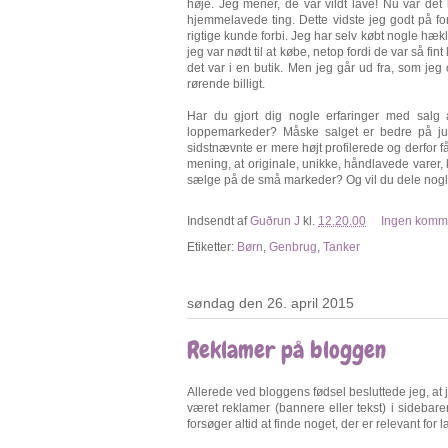
høje. Jeg mener, de var vildt lave! Nu var de
hjemmelavede ting. Dette vidste jeg godt på f
rigtige kunde forbi. Jeg har selv købt nogle hæ
jeg var nødt til at købe, netop fordi de var så fint
det var i en butik. Men jeg går ud fra, som jeg
rørende billigt.
Har du gjort dig nogle erfaringer med sal
loppemarkeder? Måske salget er bedre på jul
sidstnævnte er mere højt profilerede og derfor får
mening, at originale, unikke, håndlavede varer,
sælge på de små markeder? Og vil du dele nogl
Indsendt af
Guðrun J
kl.
12.20.00
Ingen komm
Etiketter:
Børn
,
Genbrug
,
Tanker
søndag den 26. april 2015
Reklamer på bloggen
Allerede ved bloggens fødsel besluttede jeg, at 
været reklamer (bannere eller tekst) i sidebare
forsøger altid at finde noget, der er relevant for