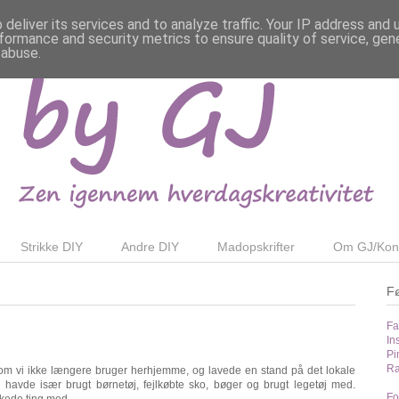
deliver its services and to analyze traffic. Your IP address and
formance and security metrics to ensure quality of service, ge
 abuse.
Strikke DIY
Andre DIY
Madopskrifter
Om GJ/Kon
F
Fa
In
Pi
Ra
m vi ikke længere bruger herhjemme, og lavede en stand på det lokale
vde især brugt børnetøj, fejlkøbte sko, bøger og brugt legetøj med.
Fo
kede ting med.