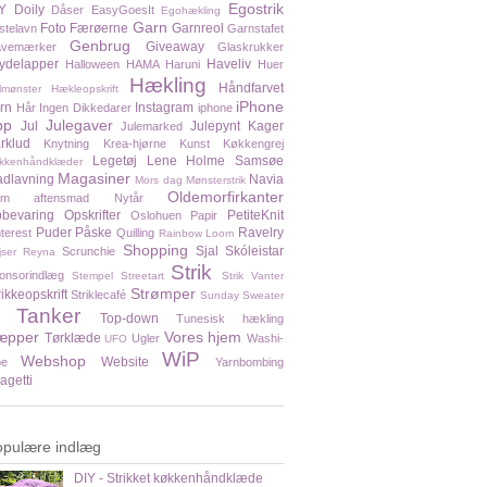
Egostrik
Y
Doily
Dåser
EasyGoesIt
Egohækling
Garn
Foto
Færøerne
Garnreol
stelavn
Garnstafet
Genbrug
Giveaway
vemærker
Glaskrukker
ydelapper
Haveliv
Halloween
HAMA
Haruni
Huer
Hækling
Håndfarvet
lmønster
Hækleopskrift
iPhone
rn
Instagram
Hår
Ingen Dikkedarer
iphone
pp
Julegaver
Jul
Julepynt
Kager
Julemarked
rklud
Knytning
Krea-hjørne
Kunst
Køkkengrej
Legetøj
Lene Holme Samsøe
kkenhåndklæder
Magasiner
dlavning
Navia
Mors dag
Mønsterstrik
Oldemorfirkanter
em aftensmad
Nytår
bevaring
Opskrifter
PetiteKnit
Oslohuen
Papir
Puder
Påske
Ravelry
nterest
Quilling
Rainbow Loom
Shopping
Sjal
Skóleistar
Scrunchie
jser
Reyna
Strik
onsorindlæg
Stempel
Streetart
Strik Vanter
Strømper
rikkeopskrift
Striklecafé
Sunday Sweater
Tanker
Top-down
Tunesisk hækling
æpper
Vores hjem
Tørklæde
Ugler
Washi-
UFO
WiP
Webshop
Website
pe
Yarnbombing
agetti
opulære indlæg
DIY - Strikket køkkenhåndklæde