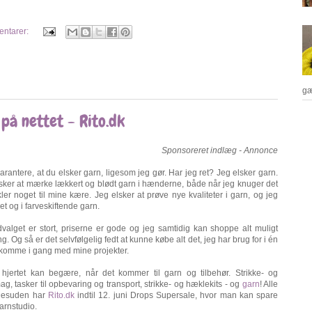
entarer:
gæ
på nettet - Rito.dk
Sponsoreret indlæg - Annonce
rantere, at du elsker garn, ligesom jeg gør. Har jeg ret? Jeg elsker garn.
elsker at mærke lækkert og blødt garn i hænderne, både når jeg knuger det
ler noget til mine kære. Jeg elsker at prøve nye kvaliteter i garn, og jeg
et og i farveskiftende garn.
valget er stort, priserne er gode og jeg samtidig kan shoppe alt muligt
g. Og så er det selvfølgelig fedt at kunne købe alt det, jeg har brug for i én
 komme i gang med mine projekter.
hjertet kan begære, når det kommer til garn og tilbehør. Strikke- og
g, tasker til opbevaring og transport, strikke- og hæklekits - og
garn
! Alle
. Desuden har
Rito.dk
indtil 12. juni Drops Supersale, hvor man kan spare
arnstudio.