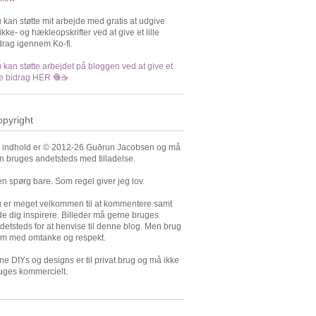
 kan støtte mit arbejde med gratis at udgive
rikke- og hækleopskrifter ved at give et lille
drag igennem Ko-fi.
 kan støtte arbejdet på bloggen ved at give et
lle bidrag HER 🧶☕️
pyright
t indhold er © 2012-26 Guðrun Jacobsen og må
n bruges andetsteds med tilladelse.
n spørg bare. Som regel giver jeg lov.
 er meget velkommen til at kommentere samt
de dig inspirere. Billeder må gerne bruges
detsteds for at henvise til denne blog. Men brug
m med omtanke og respekt.
ne DIYs og designs er til privat brug og må ikke
uges kommercielt.