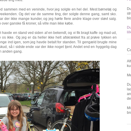
Du
ed sammen med en veninde, hvor jeg solgte en hel del. Mest børnetøj og
st
 weekenden. Og det var de samme ting, der solgte denne gang, samt sko.
bi
var der ikke mange kunder, og jeg hørte flere andre klage over sløvt salg.
 op over ganske få kroner, så ville man ikke købe.
Du
li
vi havde en stand ved siden af en bekendt, og vi fik bragt kaffe og mad ud,
s ikke. Og jeg er da heller ikke helt afskrækket fra at prøve lykken en
enge ind igen, som jeg havde betalt for standen. Til gengæld brugte mine
kud, så i sidste ende var der ikke noget tjent. Andet end en hyggelig dag
Co
en anden gang.
Al
ku
Me
Du
la
an
de
Mi
br