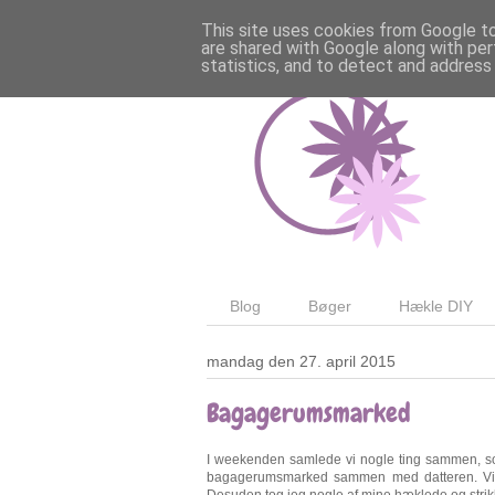
This site uses cookies from Google to 
are shared with Google along with per
statistics, and to detect and address
Blog
Bøger
Hækle DIY
mandag den 27. april 2015
Bagagerumsmarked
I weekenden samlede vi nogle ting sammen, so
bagagerumsmarked sammen med datteren. Vi ha
Desuden tog jeg nogle af mine hæklede og strik