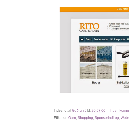
Indsendt af
Guðrun J
kl.
20.57.00
Ingen komm
Etiketter:
Garn
,
Shopping
,
Sponsorindlæg
,
Web