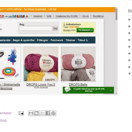
Bl
entarer:
shop