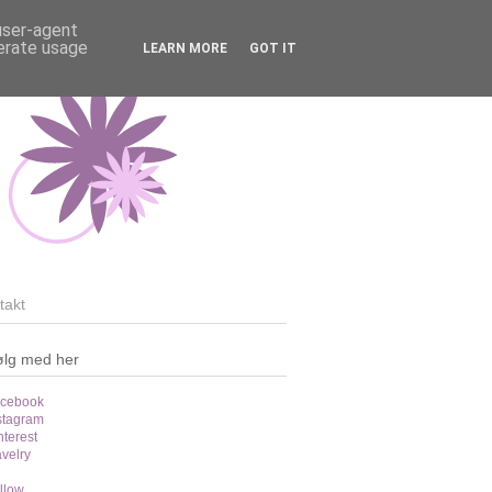
 user-agent
nerate usage
LEARN MORE
GOT IT
takt
ølg med her
cebook
stagram
nterest
velry
llow