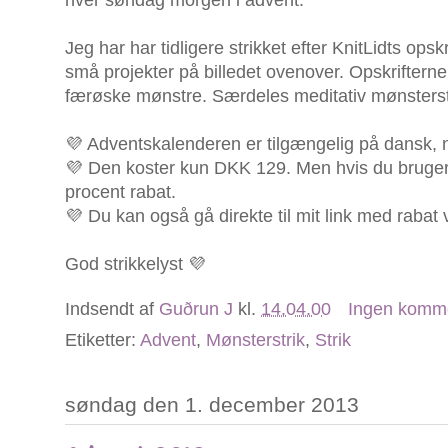
hver søndag morgen i advent.
Jeg har har tidligere strikket efter KnitLidts opsk
små projekter på billedet ovenover. Opskrifterne e
færøske mønstre. Særdeles meditativ mønsterst
💜 Adventskalenderen er tilgængelig på dansk, n
💜 Den koster kun DKK 129. Men hvis du brug
procent rabat.
💜 Du kan også gå direkte til mit link med rabat 
God strikkelyst 💜
Indsendt af
Guðrun J
kl.
14.04.00
Ingen komm
Etiketter:
Advent
,
Mønsterstrik
,
Strik
søndag den 1. december 2013