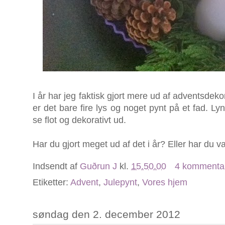
I år har jeg faktisk gjort mere ud af adventsdeko
er det bare fire lys og noget pynt på et fad. Ly
se flot og dekorativt ud.
Har du gjort meget ud af det i år? Eller har du v
Indsendt af
Guðrun J
kl.
15.50.00
4 kommenta
Etiketter:
Advent
,
Julepynt
,
Vores hjem
søndag den 2. december 2012