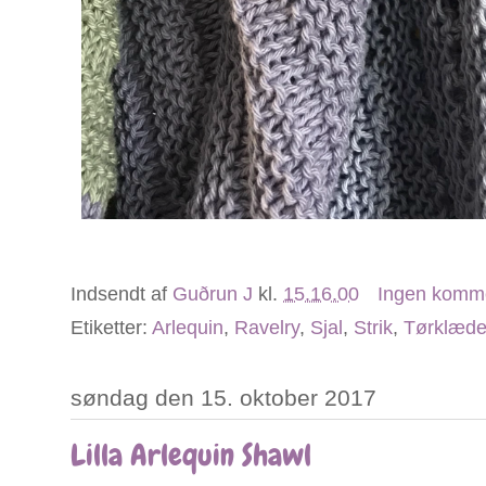
Indsendt af
Guðrun J
kl.
15.16.00
Ingen komm
Etiketter:
Arlequin
,
Ravelry
,
Sjal
,
Strik
,
Tørklæd
søndag den 15. oktober 2017
Lilla Arlequin Shawl