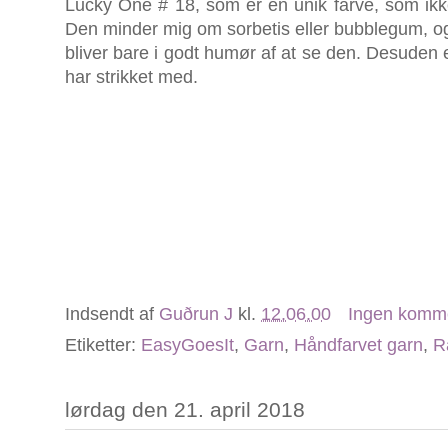
Lucky One # 18, som er en unik farve, som ikke 
Den minder mig om sorbetis eller bubblegum, o
bliver bare i godt humør af at se den. Desuden e
har strikket med.
Indsendt af
Guðrun J
kl.
12.06.00
Ingen komm
Etiketter:
EasyGoesIt
,
Garn
,
Håndfarvet garn
,
R
lørdag den 21. april 2018