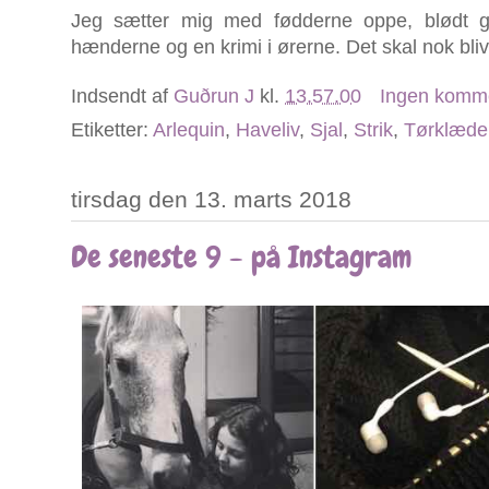
Jeg sætter mig med fødderne oppe, blødt ga
hænderne og en krimi i ørerne. Det skal nok bl
Indsendt af
Guðrun J
kl.
13.57.00
Ingen komm
Etiketter:
Arlequin
,
Haveliv
,
Sjal
,
Strik
,
Tørklæde
tirsdag den 13. marts 2018
De seneste 9 - på Instagram