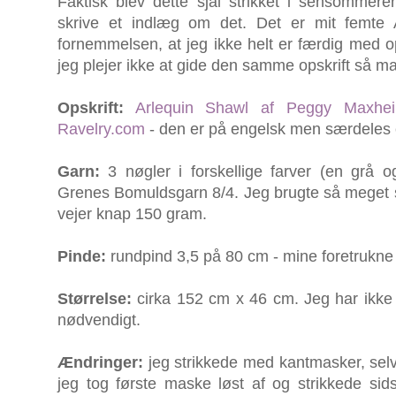
Faktisk blev dette sjal strikket i sensommere
skrive et indlæg om det. Det er mit femte A
fornemmelsen, at jeg ikke helt er færdig med op
jeg plejer ikke at gide den samme opskrift så 
Opskrift:
Arlequin Shawl af Peggy Maxhe
Ravelry.com
- den er på engelsk men særdeles 
Garn:
3 nøgler i forskellige farver (en grå o
Grenes Bomuldsgarn 8/4. Jeg brugte så meget so
vejer knap 150 gram.
Pinde:
rundpind 3,5 på 80 cm - mine foretrukne 
Størrelse:
cirka 152 cm x 46 cm. Jeg har ikke bl
nødvendigt.
Ændringer:
jeg strikkede med kantmasker, selv 
jeg tog første maske løst af og strikkede sid