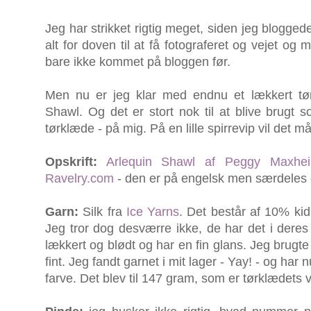
Jeg har strikket rigtig meget, siden jeg blogged
alt for doven til at få fotograferet og vejet og 
bare ikke kommet på bloggen før.
Men nu er jeg klar med endnu et lækkert tø
Shawl. Og det er stort nok til at blive brugt som
tørklæde - på mig. På en lille spirrevip vil det m
Opskrift:
Arlequin Shawl af Peggy Maxhe
Ravelry.com
- den er på engelsk men særdeles 
Garn:
Silk fra
Ice Yarns
. Det består af 10% ki
Jeg tror dog desværre ikke, de har det i deres 
lækkert og blødt og har en fin glans. Jeg brugte
fint. Jeg fandt garnet i mit lager - Yay! - og har n
farve. Det blev til 147 gram, som er tørklædets 