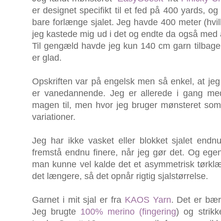
er designet specifikt til et fed på 400 yards, 
bare forlænge sjalet. Jeg havde 400 meter (hvil
jeg kastede mig ud i det og endte da også med at
Til gengæld havde jeg kun 140 cm garn tilbage,
er glad.
Opskriften var på engelsk men så enkel, at je
er vanedannende. Jeg er allerede i gang med
magen til, men hvor jeg bruger mønsteret som
variationer.
Jeg har ikke vasket eller blokket sjalet endn
fremstå endnu finere, når jeg gør det. Og egentl
man kunne vel kalde det et asymmetrisk tørklæd
det længere, så det opnår rigtig sjalstørrelse.
Garnet i mit sjal er fra
KAOS Yarn
. Det er bær
Jeg brugte
100% merino (fingering
) og strik