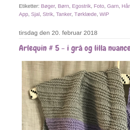
Etiketter:
Bøger
,
Børn
,
Egostrik
,
Foto
,
Garn
,
Hån
App
,
Sjal
,
Strik
,
Tanker
,
Tørklæde
,
WiP
tirsdag den 20. februar 2018
Arlequin # 5 - i grå og lilla nuanc