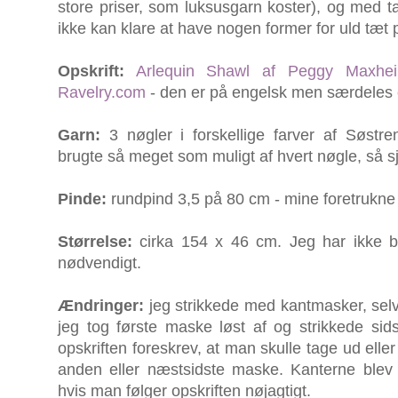
store priser, som luksusgarn koster), og med 
ikke kan klare at have nogen former for uld tæt
Opskrift:
Arlequin Shawl af Peggy Maxhe
Ravelry.com
- den er på engelsk men særdeles 
Garn:
3 nøgler i forskellige farver af Søst
brugte så meget som muligt af hvert nøgle, så s
Pinde:
rundpind 3,5 på 80 cm - mine foretrukne 
Størrelse:
cirka 154 x 46 cm. Jeg har ikke blo
nødvendigt.
Ændringer:
jeg strikkede med kantmasker, selv 
jeg tog første maske løst af og strikkede sid
opskriften foreskrev, at man skulle tage ud eller
anden eller næstsidste maske. Kanterne ble
hvis man følger opskriften nøjagtigt.