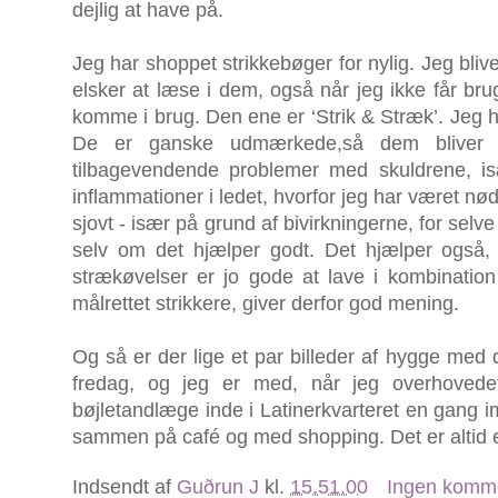
dejlig at have på.
Jeg har shoppet strikkebøger for nylig. Jeg blive
elsker at læse i dem, også når jeg ikke får bru
komme i brug. Den ene er ‘Strik & Stræk’. Jeg h
De er ganske udmærkede,så dem bliver 
tilbagevendende problemer med skuldrene, is
inflammationer i ledet, hvorfor jeg har været nødt 
sjovt - især på grund af bivirkningerne, for selv
selv om det hjælper godt. Det hjælper også,
strækøvelser er jo gode at lave i kombination
målrettet strikkere, giver derfor god mening.
Og så er der lige et par billeder af hygge med d
fredag, og jeg er med, når jeg overhoved
bøjletandlæge inde i Latinerkvarteret en gang im
sammen på café og med shopping. Det er altid e
Indsendt af
Guðrun J
kl.
15.51.00
Ingen komm