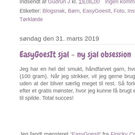
Indsendt af
Guðrun J
kl.
19.06.00
Ingen komm
Etiketter:
Blogsnak
,
Børn
,
EasyGoesIt
,
Foto
,
In
Tørklæde
søndag den 31. marts 2019
EasyGoesIt sjal - ny sjal obsession
Jeg har en hel del smukt, håndfarvet garn, hvo
(100 gram). Når jeg strikker, vil jeg gerne br
uden at der bliver særlig meget til rest. Så f
efter et gratis mønster, hvor jeg kunne få brugt 
til spilde. Total succes!
Jeg fandt mønsteret ‘
EasyGoesIt
’ fra
Finicky C