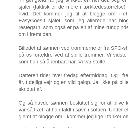
Til gengæld får jeg strikket en hel del. Jeg er
sjaler (faktisk er de mere i tørklædestørrelse)
hvid. Det kommer jeg til at blogge om i e
EasyGoesIt sjalet, som jeg allerede har bl
restegarn, som også er på en af mine rundpinde.
om i fremtiden.
Billedet af sønnen ved trommerne er fra SFO-sho
på os forældre ved at spille trommer. Vi vidst
som han så åbenbart har. Vi var stolte.
Datteren rider hver fredag eftermiddag. Og i fr
år. I dejligt vejr og en vild galop. Ja, ikke på bi
skridtet af.
Og så havde sønnen besluttet sig for at blive
var så træt, at han faldt i søvn i sofaen. Under 
glemt at blogge om - kommer jeg lige i tanker 