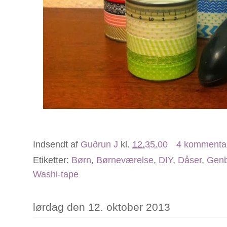
Indsendt af
Guðrun J
kl.
12.35.00
4 kommenta
Etiketter:
Børn
,
Børneværelse
,
DIY
,
Dåser
,
Genb
Washi-tape
lørdag den 12. oktober 2013