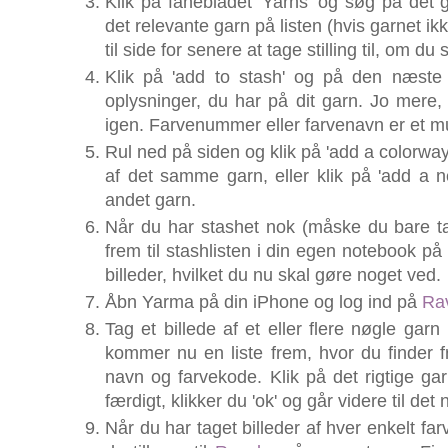
Klik på fanebladet 'Yarns' og søg på det g
det relevante garn på listen (hvis garnet i
til side for senere at tage stilling til, om du 
Klik på 'add to stash' og på den næste 
oplysninger, du har på dit garn. Jo mere, 
igen. Farvenummer eller farvenavn er et m
Rul ned på siden og klik på 'add a colorway
af det samme garn, eller klik på 'add a n
andet garn.
Når du har stashet nok (måske du bare ta
frem til stashlisten i din egen notebook på
billeder, hvilket du nu skal gøre noget ved.
Åbn Yarma på din iPhone og log ind på
Rav
Tag et billede af et eller flere nøgle garn
kommer nu en liste frem, hvor du finder fr
navn og farvekode. Klik på det rigtige gar
færdigt, klikker du 'ok' og går videre til det
Når du har taget billeder af hver enkelt fa