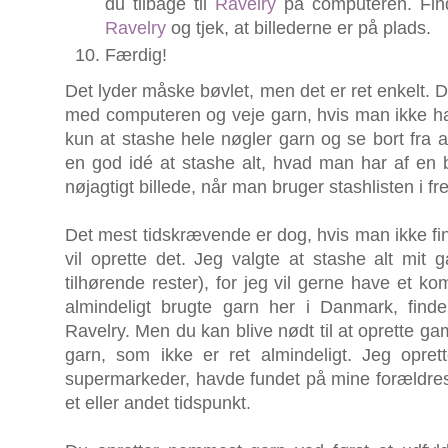
du tilbage til
Ravelry
på computeren. Find
Ravelry
og tjek, at billederne er på plads.
Færdig!
Det lyder måske bøvlet, men det er ret enkelt. 
med computeren og veje garn, hvis man ikke h
kun at stashe hele nøgler garn og se bort fra a
en god idé at stashe alt, hvad man har af en 
nøjagtigt billede, når man bruger stashlisten i fr
Det mest tidskrævende er dog, hvis man ikke fi
vil oprette det. Jeg valgte at stashe alt mit
tilhørende rester), for jeg vil gerne have et ko
almindeligt brugte garn her i Danmark, finde
Ravelry. Men du kan blive nødt til at oprette ga
garn, som ikke er ret almindeligt. Jeg opret
supermarkeder, havde fundet på mine forældres 
et eller andet tidspunkt.