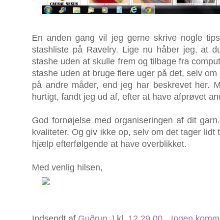
En anden gang vil jeg gerne skrive nogle ti
stashliste på Ravelry. Lige nu håber jeg, at du
stashe uden at skulle frem og tilbage fra comput
stashe uden at bruge flere uger på det, selv om 
på andre måder, end jeg har beskrevet her.
hurtigt, fandt jeg ud af, efter at have afprøvet a
God fornøjelse med organiseringen af dit garn. 
kvaliteter. Og giv ikke op, selv om det tager lidt 
hjælp efterfølgende at have overblikket.
Med venlig hilsen,
Indsendt af
Guðrun J
kl.
12.29.00
Ingen komm