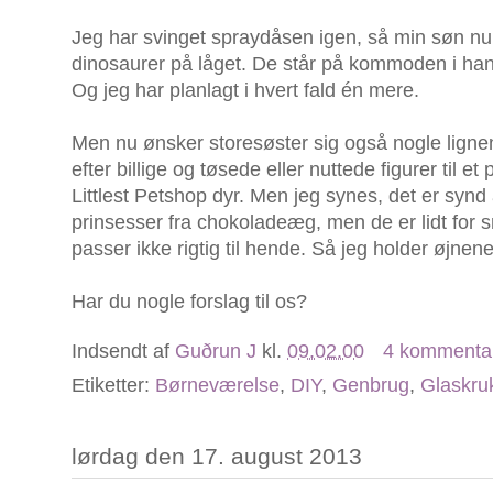
Jeg har svinget spraydåsen igen, så min søn nu
dinosaurer på låget. De står på kommoden i han
Og jeg har planlagt i hvert fald én mere.
Men nu ønsker storesøster sig også nogle lignen
efter billige og tøsede eller nuttede figurer til e
Littlest Petshop dyr. Men jeg synes, det er syn
prinsesser fra chokoladeæg, men de er lidt for 
passer ikke rigtig til hende. Så jeg holder øjne
Har du nogle forslag til os?
Indsendt af
Guðrun J
kl.
09.02.00
4 kommenta
Etiketter:
Børneværelse
,
DIY
,
Genbrug
,
Glaskru
lørdag den 17. august 2013