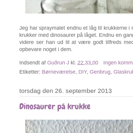
Jeg har spraymalet endnu et låg til krukkerne i 
krukker med dinosaurer på låget. Endnu en gang 
videre ser han ud til at være godt tilfreds me
opbevare noget i dem.
Indsendt af
Guðrun J
kl.
22.33.00
Ingen komm
Etiketter:
Børneværelse
,
DIY
,
Genbrug
,
Glaskru
torsdag den 26. september 2013
Dinosaurer på krukke