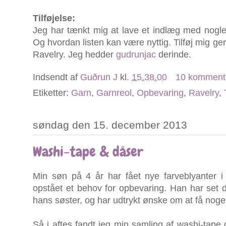
Tilføjelse:
Jeg har tænkt mig at lave et indlæg med nogle t
Og hvordan listen kan være nyttig. Tilføj mig ger
Ravelry. Jeg hedder
gudrunjac
derinde.
Indsendt af
Guðrun J
kl.
15.38.00
10 komment
Etiketter:
Garn
,
Garnreol
,
Opbevaring
,
Ravelry
,
søndag den 15. december 2013
Washi-tape & dåser
Min søn på 4 år har fået nye farveblyanter 
opstået et behov for opbevaring. Han har set de 
hans søster, og har udtrykt ønske om at få noge
Så i aftes fandt jeg min samling af washi-tape