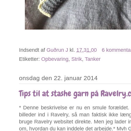
Indsendt af
Guðrun J
kl.
17.31.00
6 kommenta
Etiketter:
Opbevaring
,
Strik
,
Tanker
onsdag den 22. januar 2014
Tips til at stashe garn på Ravelry.
* Denne beskrivelse er nu en smule forældet.
billeder ind i Ravelry, så man faktisk ikke l
bruge Ravelry websitet direkte. Men jeg lader i
om, hvordan du kan inddele det arbejde.* Mvh G