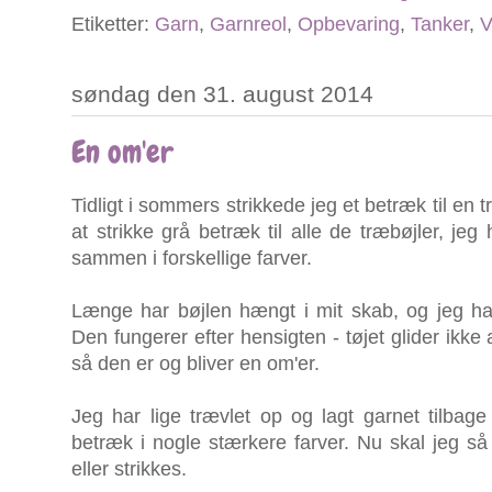
Etiketter:
Garn
,
Garnreol
,
Opbevaring
,
Tanker
,
V
søndag den 31. august 2014
En om'er
Tidligt i sommers strikkede jeg et betræk til en 
at strikke grå betræk til alle de træbøjler, je
sammen i forskellige farver.
Længe har bøjlen hængt i mit skab, og jeg ha
Den fungerer efter hensigten - tøjet glider ikke a
så den er og bliver en om'er.
Jeg har lige trævlet op og lagt garnet tilbag
betræk i nogle stærkere farver. Nu skal jeg s
eller strikkes.