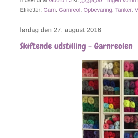
Indsendt af
Guðrun J
kl.
13.49.00
Ingen komm
Etiketter:
Garn
,
Garnreol
,
Opbevaring
,
Tanker
,
V
lørdag den 27. august 2016
Skiftende udstilling - Garnreolen