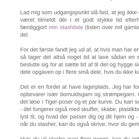
Lad mig som udgangspunkt slå fast, at jeg ikke
været tilmeldt dér i et godt stykke tid efte
færdiggjort
min stashliste
(listen over mit garnl
del.
For det første fandt jeg ud af, at hvis man har 
så tager det altså noget tid at lave sådan en 
beslutte sig for at sætte tid af til det og hygge s
dele opgaven op i flere små dele, hvis du ikke k
Det er en fordel at have lagerplads. Jeg har fo
opbevarer især bomuldsgarn og strømpegarn. Og
det løse i Tiger-poser og et par kurve. Du kan s
- det fungerer også med skuffer, skabe, plastikbo
lyst til, og hvad der passer dig og dit hjem og 
når du stasher, kan du også skrive, hvor du ge
Hvis du vil stashe over flere gange, kan du en