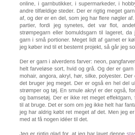
online, i garnbutikker, i supermarkeder, i ho
andre tilfældige steder. Der er rigtig meget garn
af, og der er en del, som jeg har flere nøgler af
partier, fordi jeg synetes, det var flot, and
strømpegarn eller bomuldsgarn til lageret, da j
garn i små portioner. Meget lidt af garnet er købt
jeg køber ind til et bestemt projekt, så går jeg s
Der er garn i alverdens farver: neon, pangfarver
helt farveløse sort, hvid og grå. Og der er garn 
mohair, angora, akryl, hør, silke, polyester. Der
det bruger jeg meget. Der er også en hel del ul
strømper og tøj. En smule akryl er der også, for de
og bamsetøj. Der er ikke ret meget effektgarn, f
til at bruge. Det er som om jeg ikke helt har fanta
jeg har aldrig købt ret meget af det. Men jeg er
med at få nogen idéer til det.
Jeg er rigtig glad for, at jeg har lavet denne
sta