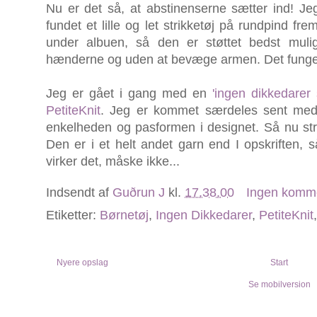
Nu er det så, at abstinenserne sætter ind! Jeg
fundet et lille og let strikketøj på rundpind f
under albuen, så den er støttet bedst muli
hænderne og uden at bevæge armen. Det funge
Jeg er gået i gang med en
'ingen dikkedarer 
PetiteKnit
. Jeg er kommet særdeles sent med
enkelheden og pasformen i designet. Så nu strik
Den er i et helt andet garn end I opskriften, s
virker det, måske ikke...
Indsendt af
Guðrun J
kl.
17.38.00
Ingen komm
Etiketter:
Børnetøj
,
Ingen Dikkedarer
,
PetiteKnit
Nyere opslag
Start
Se mobilversion