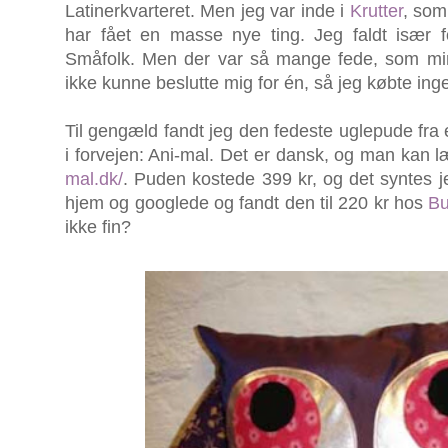
Latinerkvarteret. Men jeg var inde i
Krutter
, som
har fået en masse nye ting. Jeg faldt især f
Småfolk. Men der var så mange fede, som min s
ikke kunne beslutte mig for én, så jeg købte ing
Til gengæld fandt jeg den fedeste uglepude fra 
i forvejen: Ani-mal. Det er dansk, og man kan l
mal.dk/
. Puden kostede 399 kr, og det syntes j
hjem og googlede og fandt den til 220 kr hos
Bu
ikke fin?