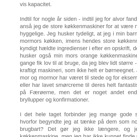
vis kapacitet.
Indtil for nogle år siden - indtil jeg for alvor f
anså jeg de store køkkenmaskiner for at være
hyggelige. Jeg husker tydeligt, at jeg i min ba
mormors køkken, imens hendes store køkkenm
kyndigt hældte ingredienser i efter en opskrift,
husker også min mors orange køkkenmaskine 
gange fik lov til at bruge, da jeg blev lidt størr
kraftigt maskineri, som ikke helt er børneegnet
mor og mormor har været til stede og for eksempe
eller har lavet smørcreme til deres helt fantas
på Færøerne, men det er noget andet end 
bryllupper og konfirmationer.
I det hele taget forbinder jeg mange gode
hvorfor begyndte jeg at tænke på dem som n
brugbart? Det gør jeg ikke længere, og j
køkkenmaskine, men jeg har ikke kunnet finde u