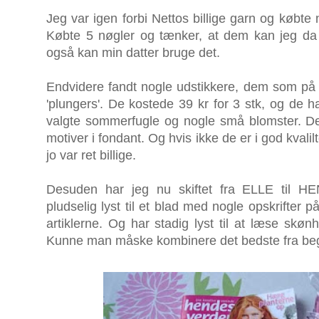
Jeg var igen forbi Nettos billige garn og købte no
Købte 5 nøgler og tænker, at dem kan jeg da alt
også kan min datter bruge det.
Endvidere fandt nogle udstikkere, dem som på
'plungers'. De kostede 39 kr for 3 stk, og de ha
valgte sommerfugle og nogle små blomster. De bl
motiver i fondant. Og hvis ikke de er i god kvali
jo var ret billige.
Desuden har jeg nu skiftet fra ELLE til 
pludselig lyst til et blad med nogle opskrifter 
artiklerne. Og har stadig lyst til at læse sk
Kunne man måske kombinere det bedste fra beg