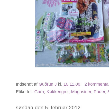
Indsendt af
Guðrun J
kl.
10.11.00
2 kommenta
Etiketter:
Garn
,
Køkkengrej
,
Magasiner
,
Puder
,
søndag den 5. februar 2012