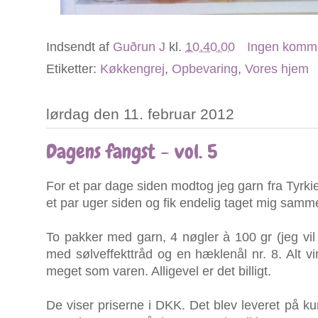
Indsendt af
Guðrun J
kl.
10.40.00
Ingen komm
Etiketter:
Køkkengrej
,
Opbevaring
,
Vores hjem
lørdag den 11. februar 2012
Dagens fangst - vol. 5
For et par dage siden modtog jeg garn fra Tyrkie
et par uger siden og fik endelig taget mig sammen
To pakker med garn, 4 nøgler à 100 gr (jeg vil s
med sølveffekttråd og en hæklenål nr. 8. Alt virk
meget som varen. Alligevel er det billigt.
De viser priserne i DKK. Det blev leveret på k