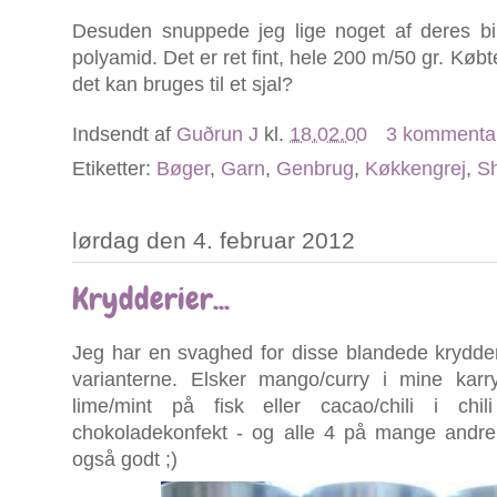
Desuden snuppede jeg lige noget af deres bil
polyamid. Det er ret fint, hele 200 m/50 gr. Købt
det kan bruges til et sjal?
Indsendt af
Guðrun J
kl.
18.02.00
3 kommenta
Etiketter:
Bøger
,
Garn
,
Genbrug
,
Køkkengrej
,
S
lørdag den 4. februar 2012
Krydderier...
Jeg har en svaghed for disse blandede krydder
varianterne. Elsker mango/curry i mine karry
lime/mint på fisk eller cacao/chili i chi
chokoladekonfekt - og alle 4 på mange andre 
også godt ;)