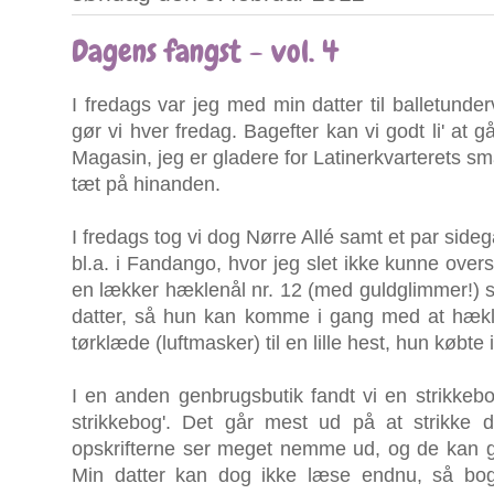
Dagens fangst - vol. 4
I fredags var jeg med min datter til balletunder
gør vi hver fredag. Bagefter kan vi godt li' at g
Magasin, jeg er gladere for Latinerkvarterets små
tæt på hinanden.
I fredags tog vi dog Nørre Allé samt et par side
bl.a. i Fandango, hvor jeg slet ikke kunne ove
en lækker hæklenål nr. 12 (med guldglimmer!) sa
datter, så hun kan komme i gang med at hækle.
tørklæde (luftmasker) til en lille hest, hun køb
I en anden genbrugsbutik fandt vi en strikkebo
strikkebog'. Det går mest ud på at strikke
opskrifterne ser meget nemme ud, og de kan ga
Min datter kan dog ikke læse endnu, så boge