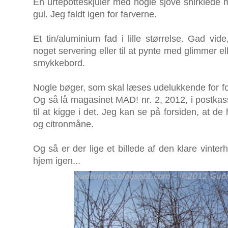
En urtepotteskjuler med nogle sjove snirklede m
gul. Jeg faldt igen for farverne.
Et tin/aluminium fad i lille størrelse. Gad vid
noget servering eller til at pynte med glimmer el
smykkebord.
Nogle bøger, som skal læses udelukkende for forn
Og så lå magasinet MAD! nr. 2, 2012, i postka
til at kigge i det. Jeg kan se på forsiden, at 
og citronmåne.
Og så er der lige et billede af den klare vinte
hjem igen...