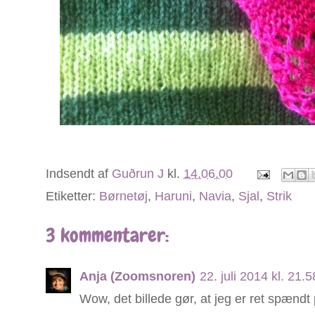
Indsendt af
Guðrun J
kl.
14.06.00
Etiketter:
Børnetøj
,
Haruni
,
Navia
,
Sjal
,
Strik
3 kommentarer:
Anja (Zoomsnoren)
22. juli 2014 kl. 21
Wow, det billede gør, at jeg er ret spændt 