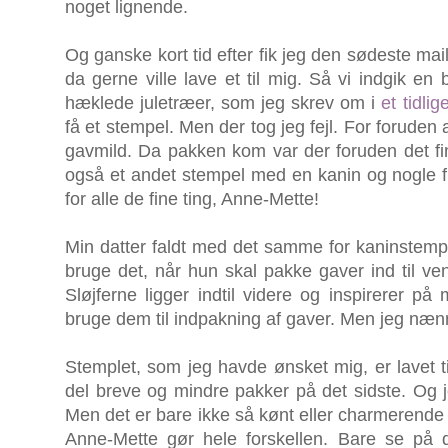
noget lignende.
Og ganske kort tid efter fik jeg den sødeste mai
da gerne ville lave et til mig. Så vi indgik en
hæklede juletræer, som jeg skrev om i
et tidli
få et stempel. Men der tog jeg fejl. For foruden
gavmild. Da pakken kom var der foruden det fi
også et andet stempel med en kanin og nogle fine
for alle de fine ting, Anne-Mette!
Min datter faldt med det samme for kaninstemple
bruge det, når hun skal pakke gaver ind til ven
Sløjferne ligger indtil videre og inspirerer på
bruge dem til indpakning af gaver. Men jeg næn
Stemplet, som jeg havde ønsket mig, er lavet ti
del breve og mindre pakker på det sidste. Og je
Men det er bare ikke så kønt eller charmerende 
Anne-Mette gør hele forskellen. Bare se på d