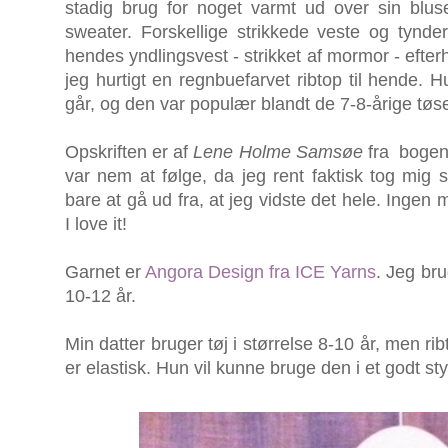
stadig brug for noget varmt ud over sin blus
sweater. Forskellige strikkede veste og tynde
hendes yndlingsvest - strikket af mormor - efterh
jeg hurtigt en regnbuefarvet ribtop til hende. H
går, og den var populær blandt de 7-8-årige tøse
Opskriften er af
Lene Holme Samsøe
fra bogen 
var nem at følge, da jeg rent faktisk tog mi
bare at gå ud fra, at jeg vidste det hele. Ingen
I love it!
Garnet er
Angora Design fra ICE Yarns
. Jeg bru
10-12 år.
Min datter bruger tøj i størrelse 8-10 år, men ri
er elastisk. Hun vil kunne bruge den i et godt stykk