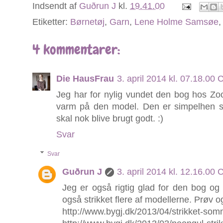
Indsendt af
Guðrun J
kl.
19.41.00
Etiketter:
Børnetøj
,
Garn
,
Lene Holme Samsøe
4 kommentarer:
Die HausFrau
3. april 2014 kl. 07.18.00
Jeg har for nylig vundet den bog hos Z
varm på den model. Den er simpelhen så
skal nok blive brugt godt. :)
Svar
Svar
Guðrun J
3. april 2014 kl. 12.16.00
Jeg er også rigtig glad for den bog og 
også strikket flere af modellerne. Prøv o
http://www.bygj.dk/2013/04/strikket-so