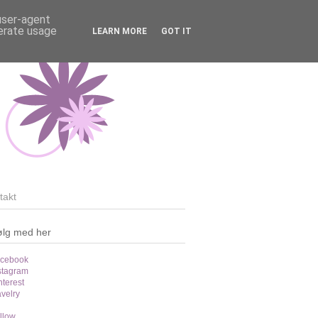
 user-agent
nerate usage
LEARN MORE
GOT IT
takt
ølg med her
cebook
stagram
nterest
velry
llow