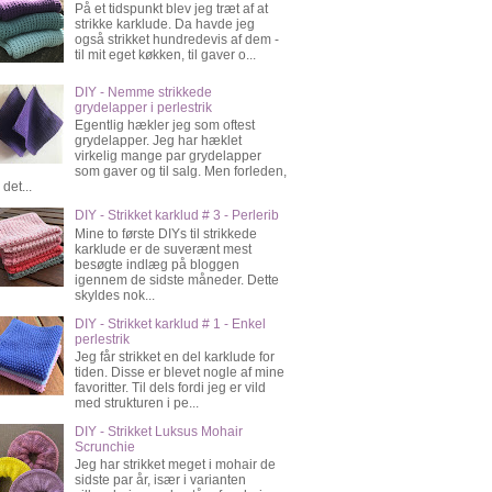
På et tidspunkt blev jeg træt af at
strikke karklude. Da havde jeg
også strikket hundredevis af dem -
til mit eget køkken, til gaver o...
DIY - Nemme strikkede
grydelapper i perlestrik
Egentlig hækler jeg som oftest
grydelapper. Jeg har hæklet
virkelig mange par grydelapper
som gaver og til salg. Men forleden,
 det...
DIY - Strikket karklud # 3 - Perlerib
Mine to første DIYs til strikkede
karklude er de suverænt mest
besøgte indlæg på bloggen
igennem de sidste måneder. Dette
skyldes nok...
DIY - Strikket karklud # 1 - Enkel
perlestrik
Jeg får strikket en del karklude for
tiden. Disse er blevet nogle af mine
favoritter. Til dels fordi jeg er vild
med strukturen i pe...
DIY - Strikket Luksus Mohair
Scrunchie
Jeg har strikket meget i mohair de
sidste par år, især i varianten