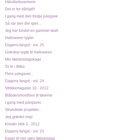
Håndledsvarmere
Det er for dårligt!!!
I gang med den tredje julegave
Så var den der igen...
Jeg har fundet en gammel skat!
Halloween lygter
Dagens fangst - vol. 25
Græskar-lygte til Halloween
Min fødselsdagskage
55 kr i Bilka
Flere julegaver...
Dagens fangst - vol. 24
Strikkemagasin 10 - 2012
Blåbærsmoothies til tøserne
I gang med julegaver...
Strandede projekter...
Jeg glæder mig!
Kreativ strik 3 - 2012
Dagens fangst - vol. 23
Kager til min søns fødselsdag