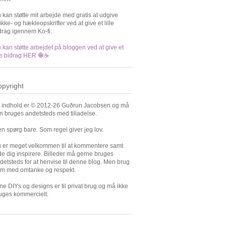
 kan støtte mit arbejde med gratis at udgive
rikke- og hækleopskrifter ved at give et lille
drag igennem Ko-fi.
 kan støtte arbejdet på bloggen ved at give et
lle bidrag HER 🧶☕️
pyright
t indhold er © 2012-26 Guðrun Jacobsen og må
n bruges andetsteds med tilladelse.
n spørg bare. Som regel giver jeg lov.
 er meget velkommen til at kommentere samt
de dig inspirere. Billeder må gerne bruges
detsteds for at henvise til denne blog. Men brug
m med omtanke og respekt.
ne DIYs og designs er til privat brug og må ikke
uges kommercielt.