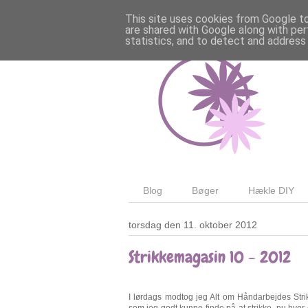
This site uses cookies from Google to 
are shared with Google along with per
statistics, and to detect and address
Blog
Bøger
Hækle DIY
torsdag den 11. oktober 2012
Strikkemagasin 10 - 2012
I lørdags modtog jeg Alt om Håndarbejdes Strik
som jeg godt kunne finde på at strikke, nu hvor 