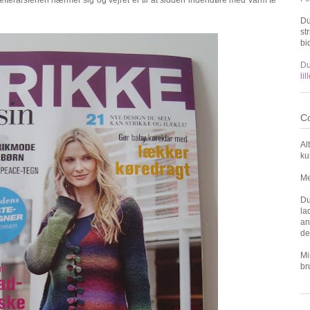
Du
st
bi
Du
li
Co
Al
ku
Me
Du
la
an
de
Mi
br