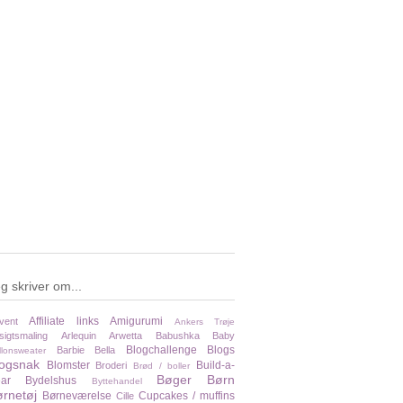
g skriver om...
Affiliate links
Amigurumi
vent
Ankers Trøje
sigtsmaling
Arlequin
Arwetta
Babushka
Baby
Blogchallenge
Blogs
Barbie
Bella
llonsweater
logsnak
Blomster
Build-a-
Broderi
Brød / boller
Bøger
Børn
ar
Bydelshus
Byttehandel
rnetøj
Børneværelse
Cupcakes / muffins
Cille