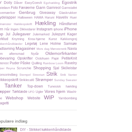
Egostrik
Y
Doily
Dåser
EasyGoesIt
Egohækling
Garn
Foto
Færøerne
Garnreol
stelavn
Garnstafet
Genbrug
Giveaway
vemærker
Glaskrukker
ydelapper
Haveliv
Halloween
HAMA
Haruni
Huer
Hækling
Håndfarvet
lmønster
Hækleopskrift
iPhone
rn
Instagram
Hår
Ingen Dikkedarer
iphone
pp
Julegaver
Jul
Julepynt
Kager
Julemarked
rklud
Knytning
Krea-hjørne
Kunst
Køkkengrej
Legetøj
Lene Holme Samsøe
kkenhåndklæder
Magasiner
dlavning
Navia
Mors dag
Mønsterstrik
Oldemorfirkanter
em aftensmad
Nytår
bevaring
Opskrifter
PetiteKnit
Oslohuen
Papir
Puder
Påske
Ravelry
nterest
Quilling
Rainbow Loom
Shopping
Sjal
Skóleistar
Scrunchie
jser
Reyna
Strik
onsorindlæg
Stempel
Streetart
Strik Vanter
Strømper
rikkeopskrift
Striklecafé
Sunday Sweater
Tanker
Top-down
Tunesisk hækling
æpper
Vores hjem
Tørklæde
Ugler
Washi-
UFO
WiP
Webshop
Website
pe
Yarnbombing
agetti
opulære indlæg
DIY - Strikket køkkenhåndklæde