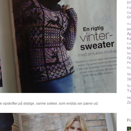
DI
Fa
Ga
Gr
Hu
ga
A
Ka
Kø
Ma
N
Op
Pi
Re
Sp
St
Sy
T
ta
Zp
e opskrifter på dejlige, varme sokker, som endda ser pæne ud.
P