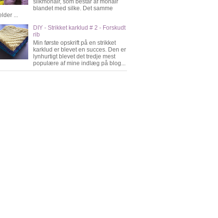
silkmohair, som består af mohair
blandet med silke. Det samme
lder ...
DIY - Strikket karklud # 2 - Forskudt
rib
Min første opskrift på en strikket
karklud er blevet en succes. Den er
lynhurtigt blevet det tredje mest
populære af mine indlæg på blog...