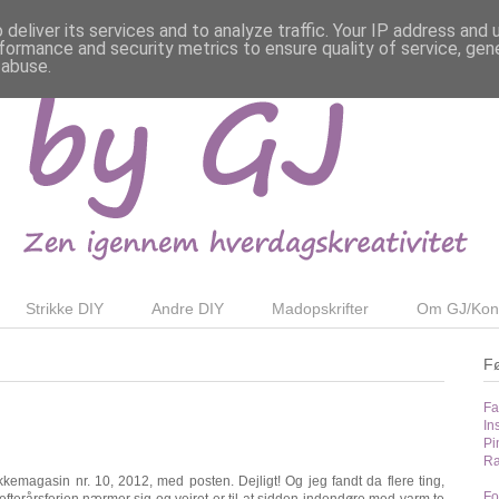
deliver its services and to analyze traffic. Your IP address and
formance and security metrics to ensure quality of service, ge
 abuse.
Strikke DIY
Andre DIY
Madopskrifter
Om GJ/Kon
F
Fa
In
Pi
Ra
kemagasin nr. 10, 2012, med posten. Dejligt! Og jeg fandt da flere ting,
Fo
efterårsferien nærmer sig og vejret er til at sidden indendøre med varm te