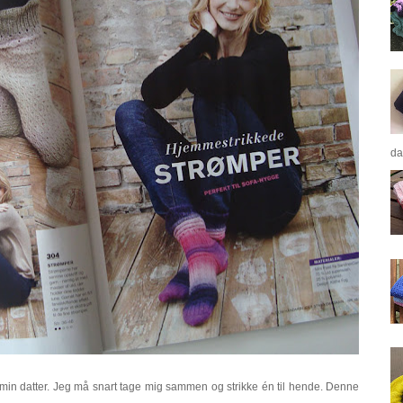
da
 min datter. Jeg må snart tage mig sammen og strikke én til hende. Denne