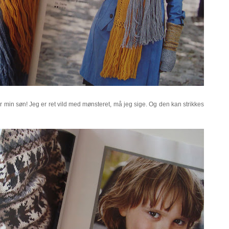
or min søn! Jeg er ret vild med mønsteret, må jeg sige. Og den kan strikkes