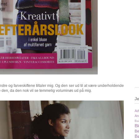
tre og farveskiftene tiltaler mig. Og den ser ud til at være underholdende
ikke den, da den nok vil se temmelig voluminøs ud på mig.
Je
Ad
An
Ba
B
Be
Bø