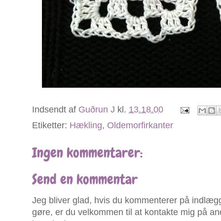
Indsendt af
Guðrun J
kl.
13.18.00
Etiketter:
Hækling
,
Oldemorfirkanter
Ingen kommentarer:
Send en kommentar
Jeg bliver glad, hvis du kommenterer på indlægg
gøre, er du velkommen til at kontakte mig på an