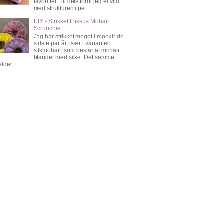
favoritter. Til dels fordi jeg er vild
med strukturen i pe...
DIY - Strikket Luksus Mohair
Scrunchie
Jeg har strikket meget i mohair de
sidste par år, især i varianten
silkmohair, som består af mohair
blandet med silke. Det samme
lder ...