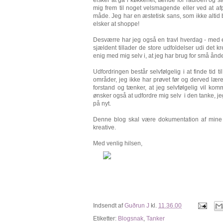
mig frem til noget velsmagende eller ved at afp
måde. Jeg har en æstetisk sans, som ikke altid bl
elsker at shoppe!
Desværre har jeg også en travl hverdag - med en
sjældent tillader de store udfoldelser udi det k
enig med mig selv i, at jeg har brug for små ånde
Udfordringen består selvfølgelig i at finde tid 
områder, jeg ikke har prøvet før og derved lære 
forstand og tænker, at jeg selvfølgelig vil k
ønsker også at udfordre mig selv i den tanke, jeg 
på nyt.
Denne blog skal være dokumentation af mine u
kreative.
Med venlig hilsen,
Indsendt af
Guðrun J
kl.
11.36.00
Etiketter:
Blogsnak
,
Tanker