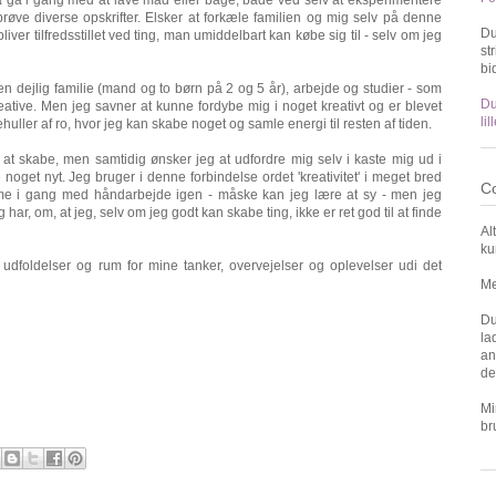
røve diverse opskrifter. Elsker at forkæle familien og mig selv på denne
Du
iver tilfredsstillet ved ting, man umiddelbart kan købe sig til - selv om jeg
st
bi
 dejlig familie (mand og to børn på 2 og 5 år), arbejde og studier - som
Du
reative. Men jeg savner at kunne fordybe mig i noget kreativt og er blevet
li
huller af ro, hvor jeg kan skabe noget og samle energi til resten af tiden.
til at skabe, men samtidig ønsker jeg at udfordre mig selv i kaste mig ud i
noget nyt. Jeg bruger i denne forbindelse ordet 'kreativitet' i meget bred
Co
omme i gang med håndarbejde igen - måske kan jeg lære at sy - men jeg
har, om, at jeg, selv om jeg godt kan skabe ting, ikke er ret god til at finde
Al
ku
dfoldelser og rum for mine tanker, overvejelser og oplevelser udi det
Me
Du
la
an
de
Mi
br