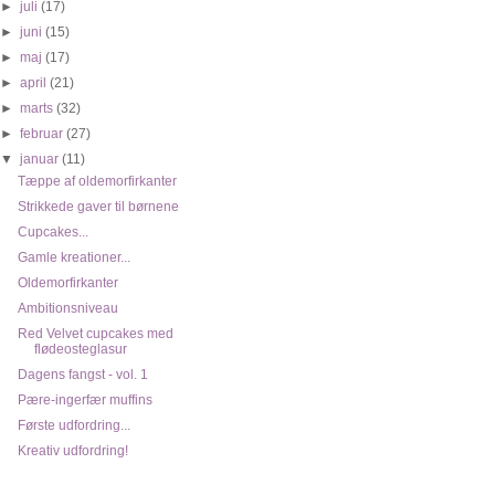
►
juli
(17)
►
juni
(15)
►
maj
(17)
►
april
(21)
►
marts
(32)
►
februar
(27)
▼
januar
(11)
Tæppe af oldemorfirkanter
Strikkede gaver til børnene
Cupcakes...
Gamle kreationer...
Oldemorfirkanter
Ambitionsniveau
Red Velvet cupcakes med
flødeosteglasur
Dagens fangst - vol. 1
Pære-ingerfær muffins
Første udfordring...
Kreativ udfordring!