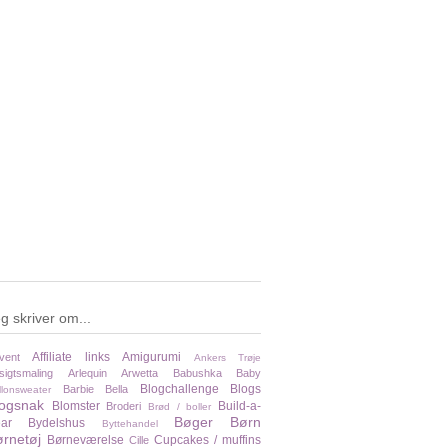
g skriver om...
Affiliate links
Amigurumi
vent
Ankers Trøje
sigtsmaling
Arlequin
Arwetta
Babushka
Baby
Blogchallenge
Blogs
Barbie
Bella
llonsweater
logsnak
Blomster
Build-a-
Broderi
Brød / boller
Bøger
Børn
ar
Bydelshus
Byttehandel
rnetøj
Børneværelse
Cupcakes / muffins
Cille