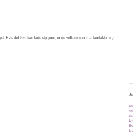
t. Hvis det ikke kan lade sig gøre, er du velkommen til at kontakte mig
Je
Ad
An
Ba
B
Be
Bø