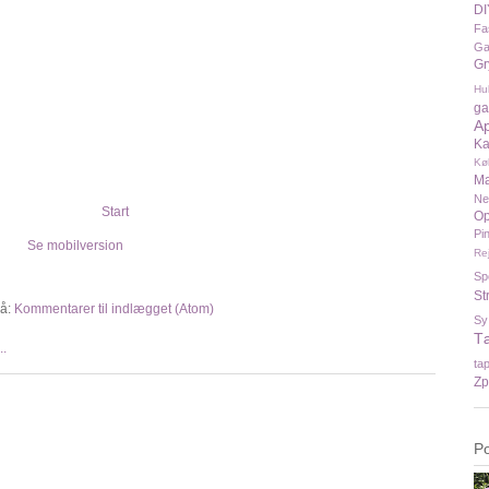
DI
Fa
Ga
Gr
Hu
ga
A
Ka
Kø
Ma
N
Start
Op
Pi
Se mobilversion
Re
Sp
St
å:
Kommentarer til indlægget (Atom)
Sy
T
ta
Zp
P