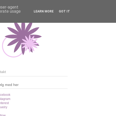
 user-agent
nerate usage
LEARN MORE
GOT IT
takt
ølg med her
cebook
stagram
nterest
velry
llow