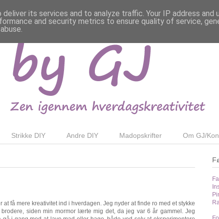
deliver its services and to analyze traffic. Your IP address and
formance and security metrics to ensure quality of service, ge
 abuse.
Strikke DIY
Andre DIY
Madopskrifter
Om GJ/Kon
F
Fa
In
Pi
Ra
r at få mere kreativitet ind i hverdagen. Jeg nyder at finde ro med et stykke
 brodere, siden min mormor lærte mig det, da jeg var 6 år gammel. Jeg
Fo
så gå i gang med at lave mad eller bage, både ved selv at eksperimentere