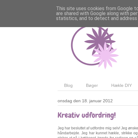
This site uses cookies from Google to 
are shared with Google along with per
statistics, and to detect and address
Blog
Bøger
Hækle DIY
onsdag den 18. januar 2012
Kreativ udfordring!
Jeg har besluttet af udfordre mig selv! Jeg ønske
håndarbejde. Jeg har kunnet hækle, strikke og
elsker at gå i køkkenet, tænde for radioen og 