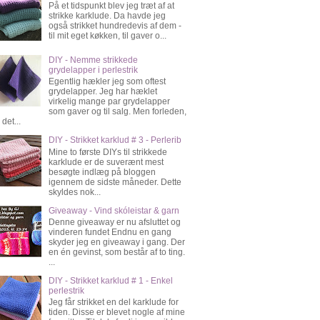
På et tidspunkt blev jeg træt af at
strikke karklude. Da havde jeg
også strikket hundredevis af dem -
til mit eget køkken, til gaver o...
DIY - Nemme strikkede
grydelapper i perlestrik
Egentlig hækler jeg som oftest
grydelapper. Jeg har hæklet
virkelig mange par grydelapper
som gaver og til salg. Men forleden,
 det...
DIY - Strikket karklud # 3 - Perlerib
Mine to første DIYs til strikkede
karklude er de suverænt mest
besøgte indlæg på bloggen
igennem de sidste måneder. Dette
skyldes nok...
Giveaway - Vind skóleistar & garn
Denne giveaway er nu afsluttet og
vinderen fundet Endnu en gang
skyder jeg en giveaway i gang. Der
en én gevinst, som består af to ting.
...
DIY - Strikket karklud # 1 - Enkel
perlestrik
Jeg får strikket en del karklude for
tiden. Disse er blevet nogle af mine