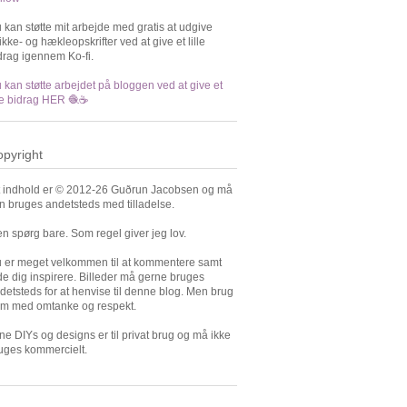
 kan støtte mit arbejde med gratis at udgive
rikke- og hækleopskrifter ved at give et lille
drag igennem Ko-fi.
 kan støtte arbejdet på bloggen ved at give et
lle bidrag HER 🧶☕️
pyright
t indhold er © 2012-26 Guðrun Jacobsen og må
n bruges andetsteds med tilladelse.
n spørg bare. Som regel giver jeg lov.
 er meget velkommen til at kommentere samt
de dig inspirere. Billeder må gerne bruges
detsteds for at henvise til denne blog. Men brug
m med omtanke og respekt.
ne DIYs og designs er til privat brug og må ikke
uges kommercielt.