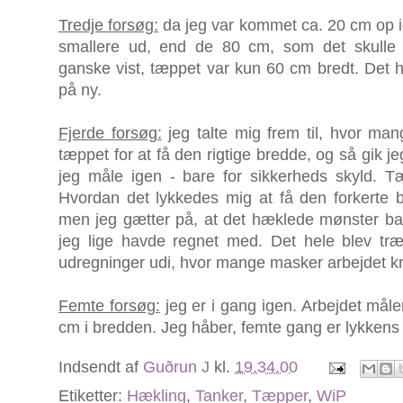
Tredje forsøg:
da jeg var kommet ca. 20 cm op ig
smallere ud, end de 80 cm, som det skull
ganske vist, tæppet var kun 60 cm bredt. Det he
på ny.
Fjerde forsøg:
jeg talte mig frem til, hvor man
tæppet for at få den rigtige bredde, og så gik j
jeg måle igen - bare for sikkerheds skyld. 
Hvordan det lykkedes mig at få den forkerte b
men jeg gætter på, at det hæklede mønster b
jeg lige havde regnet med. Det hele blev træ
udregninger udi, hvor mange masker arbejdet k
Femte forsøg:
jeg er i gang igen. Arbejdet måle
cm i bredden. Jeg håber, femte gang er lykkens 
Indsendt af
Guðrun J
kl.
19.34.00
Etiketter:
Hækling
,
Tanker
,
Tæpper
,
WiP