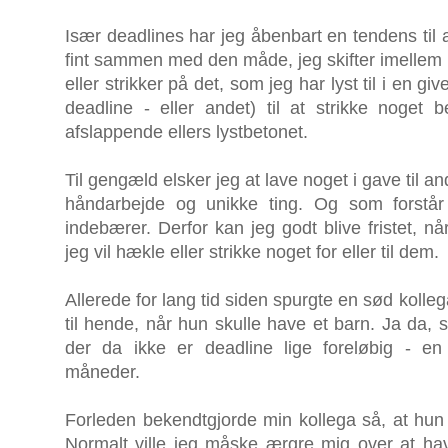
Især deadlines har jeg åbenbart en tendens til 
fint sammen med den måde, jeg skifter imellem
eller strikker på det, som jeg har lyst til i en gi
deadline - eller andet) til at strikke noget 
afslappende ellers lystbetonet.
Til gengæld elsker jeg at lave noget i gave til an
håndarbejde og unikke ting. Og som forstår
indebærer. Derfor kan jeg godt blive fristet, 
jeg vil hækle eller strikke noget for eller til dem.
Allerede for lang tid siden spurgte en sød kolle
til hende, når hun skulle have et barn. Ja da, s
der da ikke er deadline lige foreløbig - en
måneder.
Forleden bekendtgjorde min kollega så, at hun 
Normalt ville jeg måske ærgre mig over at ha