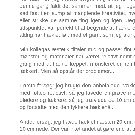
denne gang faldt det sammen med, at jeg i ugev
sad fast i en sump af manglende kreativitet, h
eller strikke de samme ting igen og igen. Jeg
tidspunktet var perfekt til at begynde at hækle
aldrig har hæklet før, med et garn, som jeg aldri
Min kollegas æstetik tiltaler mig og passer fi
mønster og materialer har været relativt nemt o
gang med at hækle tæppet, mønsteret er nemt 
lækkert. Men så opstår der problemer...
Første forsøg:
jeg brugte den anbefalede hæklenå
med føltes ret stivt, så jeg lavede en prøve 
blødere og lækrere, så jeg trævlede de 10 cm 
og fortsatte med den tykkere hæklenål.
Andet forsøg:
jeg havde hæklet næsten 20 cm, da
10 cm nede. Der var intet andet at gøre end at tr