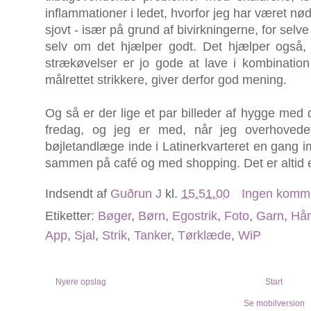
inflammationer i ledet, hvorfor jeg har været nødt 
sjovt - især på grund af bivirkningerne, for selv
selv om det hjælper godt. Det hjælper også,
strækøvelser er jo gode at lave i kombination
målrettet strikkere, giver derfor god mening.
Og så er der lige et par billeder af hygge med d
fredag, og jeg er med, når jeg overhoved
bøjletandlæge inde i Latinerkvarteret en gang im
sammen på café og med shopping. Det er altid e
Indsendt af
Guðrun J
kl.
15.51.00
Ingen komm
Etiketter:
Bøger
,
Børn
,
Egostrik
,
Foto
,
Garn
,
Hån
App
,
Sjal
,
Strik
,
Tanker
,
Tørklæde
,
WiP
Nyere opslag
Start
Se mobilversion