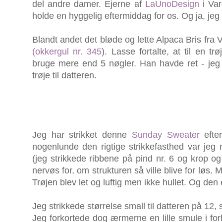
del andre damer. Ejerne af
LaUnoDesign
i Var
holde en hyggelig eftermiddag for os. Og ja, jeg
Blandt andet det bløde og lette Alpaca Bris fra V
(okkergul nr. 345
). Lasse fortalte, at til en tr
bruge mere end 5 nøgler. Han havde ret - jeg 
trøje til datteren.
Jeg har strikket denne
Sunday Sweater
efter
nogenlunde den rigtige strikkefasthed var jeg 
(jeg strikkede ribbene på pind nr. 6 og krop og
nervøs for, om strukturen så ville blive for løs.
Trøjen blev let og luftig men ikke hullet. Og den 
Jeg strikkede størrelse small til datteren på 12,
Jeg forkortede dog ærmerne en lille smule i forh