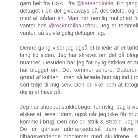
garn helt fra USA - fra
@kateandlottie
. En gang
deltaget i en del giveaways på det sidste, og
med af sådan én. Man har nemlig mulighed for at
vanter hos
@rocknrollhausfrau
. Jeg er temmeli
vanter, så selvfølgelig deltager jeg.
Denne gang viser jeg også et billede af et tør
lang tid siden. Jeg har skrevet om det på blogg
nuancer. Desuden har jeg for nylig strikket et 
har blogget om. Det kommer senere. Datteren s
grund af kulden - men så levede hun sig ind i r
sort trøje til mig selv. Den er ikke nem at foto
dejlig at have på.
Jeg har shoppet strikkebøger for nylig. Jeg blive
elsker at læse i dem, også når jeg ikke får bru
komme i brug. Den ene er ‘Strik & Stræk’. Jeg h
De er ganske udmærkede,så dem bliver 
tilbagevendende problemer med skuldrene, is