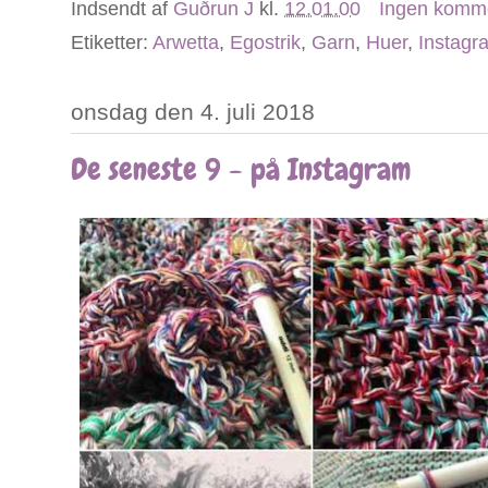
Indsendt af
Guðrun J
kl.
12.01.00
Ingen komm
Etiketter:
Arwetta
,
Egostrik
,
Garn
,
Huer
,
Instagr
onsdag den 4. juli 2018
De seneste 9 - på Instagram