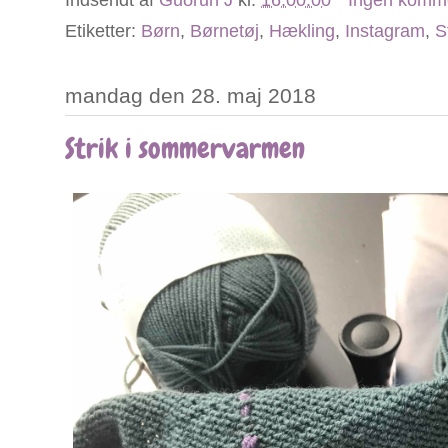
Indsendt af
Guðrun J
kl.
16.00.00
Ingen komm
Etiketter:
Børn
,
Børnetøj
,
Hækling
,
Instagram
,
S
mandag den 28. maj 2018
Strik i sommervarmen