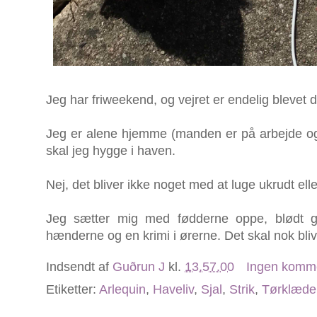
Jeg har friweekend, og vejret er endelig blevet de
Jeg er alene hjemme (manden er på arbejde o
skal jeg hygge i haven.
Nej, det bliver ikke noget med at luge ukrudt ell
Jeg sætter mig med fødderne oppe, blødt ga
hænderne og en krimi i ørerne. Det skal nok bl
Indsendt af
Guðrun J
kl.
13.57.00
Ingen komm
Etiketter:
Arlequin
,
Haveliv
,
Sjal
,
Strik
,
Tørklæde