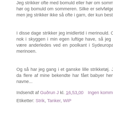
Jeg strikker ofte med bomuld eller hør om somme
hør og bomuld om sommeren. Silke er selvfølgeli
men jeg strikker ikke så ofte i garn, der kun bestå
I disse dage strikker jeg imidlertid i merinould. 
nok i skyggen i min egen luftige have, så jeg
være anderledes ved en poolkant i Sydeuropa.
merinoen.
Og så har jeg gang i et ganske lille strikketøj. 
da flere af mine bekendte har fået babyer he
navne...
Indsendt af
Guðrun J
kl.
16.53.00
Ingen komm
Etiketter:
Strik
,
Tanker
,
WiP