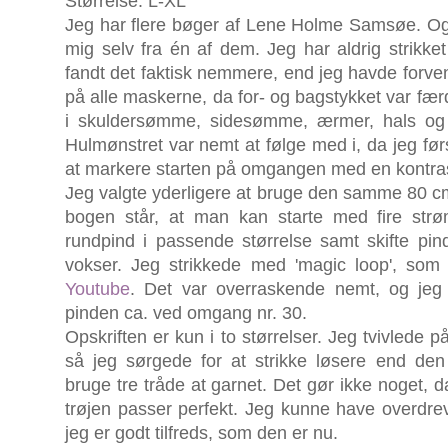
Størrelse: L-XL
Jeg har flere bøger af Lene Holme Samsøe. Og en
mig selv fra én af dem. Jeg har aldrig strikk
fandt det faktisk nemmere, end jeg havde forven
på alle maskerne, da for- og bagstykket var færd
i skuldersømme, sidesømme, ærmer, hals og 
Hulmønstret var nemt at følge med i, da jeg før
at markere starten på omgangen med en kontrast
Jeg valgte yderligere at bruge den samme 80 cm r
bogen står, at man kan starte med fire strømp
rundpind i passende størrelse samt skifte pi
vokser. Jeg strikkede med 'magic loop', som j
Youtube
. Det var overraskende nemt, og jeg
pinden ca. ved omgang nr. 30.
Opskriften er kun i to størrelser. Jeg tvivlede p
så jeg sørgede for at strikke løsere end den
bruge tre tråde at garnet. Det gør ikke noget, d
trøjen passer perfekt. Jeg kunne have overdrev
jeg er godt tilfreds, som den er nu.