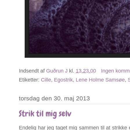
Indsendt af
Guðrun J
kl.
13.23.00
Ingen komm
Etiketter:
Cille
,
Egostrik
,
Lene Holme Samsøe
,
S
torsdag den 30. maj 2013
Strik til mig selv
Endelig har jeg taget mig sammen til at strikke e