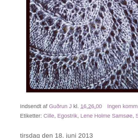
Indsendt af
Guðrun J
kl.
16.26.00
Ingen komm
Etiketter:
Cille
,
Egostrik
,
Lene Holme Samsøe
,
S
tirsdag den 18. juni 2013