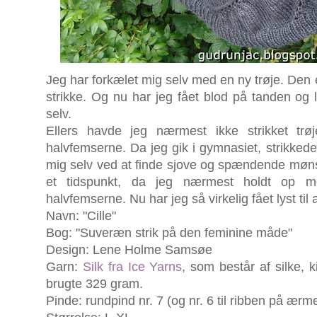
Jeg har forkælet mig selv med en ny trøje. Den e
strikke. Og nu har jeg fået blod på tanden og lys
selv.
Ellers havde jeg nærmest ikke strikket trøj
halvfemserne. Da jeg gik i gymnasiet, strikkede
mig selv ved at finde sjove og spændende møn
et tidspunkt, da jeg nærmest holdt op m
halvfemserne. Nu har jeg så virkelig fået lyst ti
Navn: "Cille"
Bog: "Suveræn strik på den feminine måde"
Design: Lene Holme Samsøe
Garn:
Silk fra Ice Yarns
, som består af silke, 
brugte 329 gram.
Pinde: rundpind nr. 7 (og nr. 6 til ribben på ærm