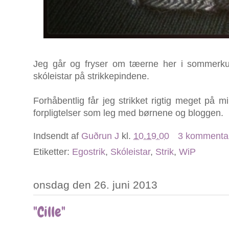
Jeg går og fryser om tæerne her i sommerku
skóleistar på strikkepindene.
Forhåbentlig får jeg strikket rigtig meget på m
forpligtelser som leg med børnene og bloggen.
Indsendt af
Guðrun J
kl.
10.19.00
3 kommenta
Etiketter:
Egostrik
,
Skóleistar
,
Strik
,
WiP
onsdag den 26. juni 2013
"Cille"