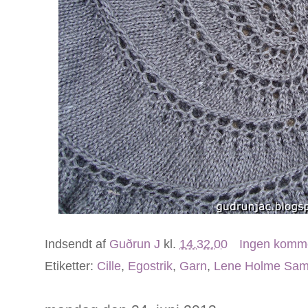
Indsendt af
Guðrun J
kl.
14.32.00
Ingen komm
Etiketter:
Cille
,
Egostrik
,
Garn
,
Lene Holme Sa