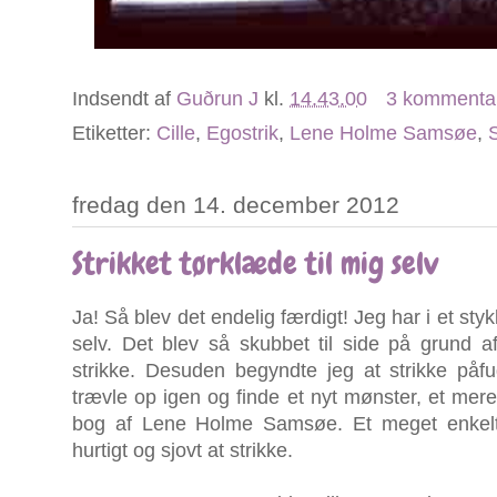
Indsendt af
Guðrun J
kl.
14.43.00
3 kommenta
Etiketter:
Cille
,
Egostrik
,
Lene Holme Samsøe
,
S
fredag den 14. december 2012
Strikket tørklæde til mig selv
Ja! Så blev det endelig færdigt! Jeg har i et stykk
selv. Det blev så skubbet til side på grund a
strikke. Desuden begyndte jeg at strikke påf
trævle op igen og finde et nyt mønster, et mere
bog af Lene Holme Samsøe. Et meget enkelt
hurtigt og sjovt at strikke.