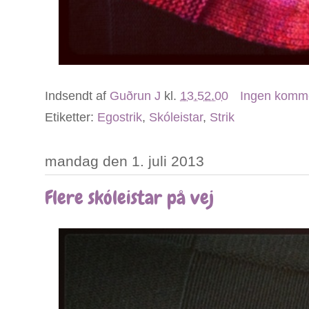
Indsendt af
Guðrun J
kl.
13.52.00
Ingen komm
Etiketter:
Egostrik
,
Skóleistar
,
Strik
mandag den 1. juli 2013
Flere skóleistar på vej