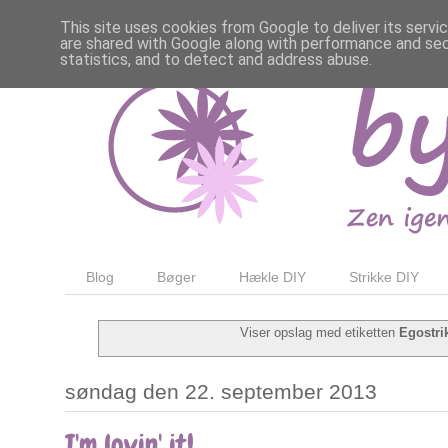
This site uses cookies from Google to deliver its servi
are shared with Google along with performance and secu
statistics, and to detect and address abuse.
Blog
Bøger
Hækle DIY
Strikke DIY
Viser opslag med etiketten
Egostri
søndag den 22. september 2013
I'm lovin' it!