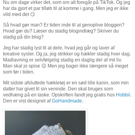
Nu om dage virker det, som om alt foregår på TikTok. Og jeg
har da gjort et par tilløb til at komme i gang. Men jeg er ikke
vild med det 😏
Så hvad gør man? Er tiden inde til at genoplive bloggen?
Hvad gør du? Læser du stadig blogindlæg? Skriver du
stadig på din blog?
Jeg har stadig lyst til at dele, hvad jeg går og laver af
kreative sysler. Og ja, jeg strikker og hækler stadig hver dag.
Madlavning er selvfølgelig stadig en daglig del af mit liv.
Man skal jo spise 😉 Men jeg bager ikke længere så meget
som før i tiden.
Mit sidste afsluttede hækletøj er en sød lille kanin, som min
datter har givet til sin veninde. Den skal bruges som
vedhæng på en taske. Opskriften fandt jeg gratis hos
Hobbii
.
Den er vist designet af
GoHandmade
.