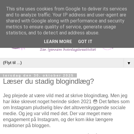
This site uses cookies from Google to deliver its services
and to analyze traffic. Your IP address and user-agent are
shared with Google along with performance and security
metrics to ensure quality of service, generate usage
statistics, and to detect and address abuse.
LEARN MORE
GOT IT
▼
torsdag den 30. oktober 2025
Læser du stadig blogindlæg?
Jeg plejede at være vild med at skrive blogindlæg. Men jeg
har ikke skrevet noget herinde siden 2021 😳 Det føltes som
om Instagram pludselig blev det altoverskyggende sociale
medie. Og jeg var vild med det. Der var meget mere
engagement på Instagram, og der kom ikke længere
reaktioner på bloggen.