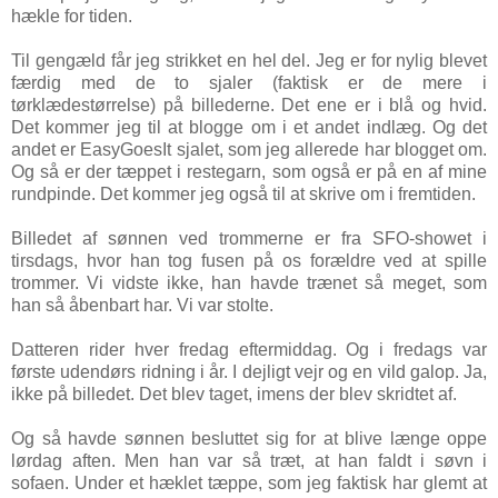
hækle for tiden.
Til gengæld får jeg strikket en hel del. Jeg er for nylig blevet
færdig med de to sjaler (faktisk er de mere i
tørklædestørrelse) på billederne. Det ene er i blå og hvid.
Det kommer jeg til at blogge om i et andet indlæg. Og det
andet er EasyGoesIt sjalet, som jeg allerede har blogget om.
Og så er der tæppet i restegarn, som også er på en af mine
rundpinde. Det kommer jeg også til at skrive om i fremtiden.
Billedet af sønnen ved trommerne er fra SFO-showet i
tirsdags, hvor han tog fusen på os forældre ved at spille
trommer. Vi vidste ikke, han havde trænet så meget, som
han så åbenbart har. Vi var stolte.
Datteren rider hver fredag eftermiddag. Og i fredags var
første udendørs ridning i år. I dejligt vejr og en vild galop. Ja,
ikke på billedet. Det blev taget, imens der blev skridtet af.
Og så havde sønnen besluttet sig for at blive længe oppe
lørdag aften. Men han var så træt, at han faldt i søvn i
sofaen. Under et hæklet tæppe, som jeg faktisk har glemt at